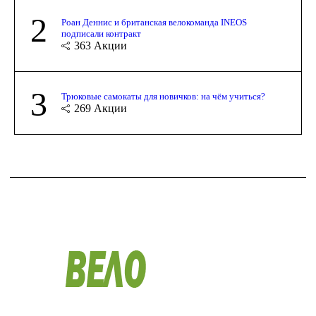
2
Роан Деннис и британская велокоманда INEOS
подписали контракт
363
Акции
3
Трюковые самокаты для новичков: на чём учиться?
269
Акции