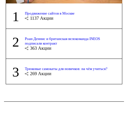
1
Продвижение сайтов в Москве
1137
Акции
2
Роан Деннис и британская велокоманда INEOS
подписали контракт
363
Акции
3
Трюковые самокаты для новичков: на чём учиться?
269
Акции