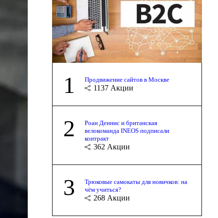
1
Продвижение сайтов в Москве
1137
Акции
2
Роан Деннис и британская
велокоманда INEOS подписали
контракт
362
Акции
3
Трюковые самокаты для новичков: на
чём учиться?
268
Акции