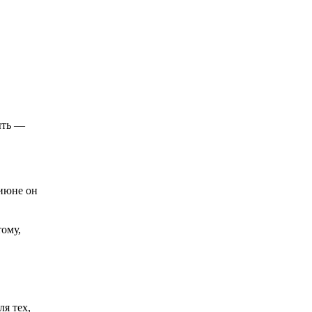
ыть —
 июне он
тому,
ля тех,