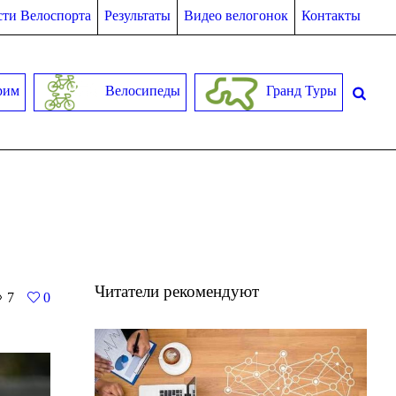
ти Велоспорта
Результаты
Видео велогонок
Контакты
рим
Велосипеды
Гранд Туры
Читатели рекомендуют
7
0