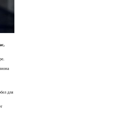
ас,
ре.
пиона
обел для
от