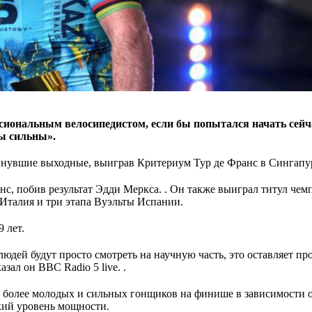
сиональным велосипедистом, если бы попытался начать сейч
вы сильны».
минувшие выходные, выиграв Критериум Тур де Франс в Сингапу
с, побив результат Эдди Меркса. . Он также выиграл титул чем
’Италия и три этапа Вуэльты Испании.
 лет.
людей будут просто смотреть на научную часть, это оставляет пр
зал он BBC Radio 5 live. .
л более молодых и сильных гонщиков на финише в зависимости 
окий уровень мощности.