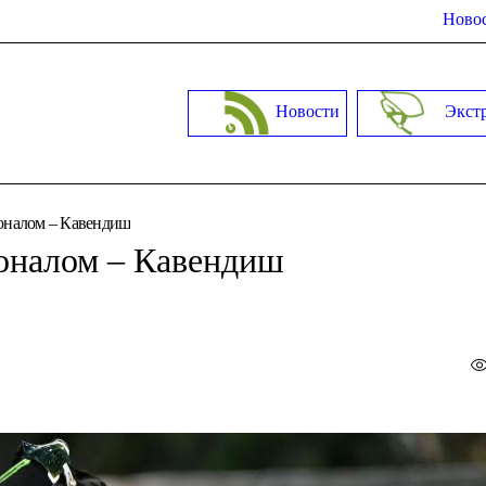
Новос
Новости
Экст
ионалом – Кавендиш
ионалом – Кавендиш