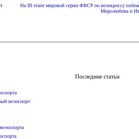
ец
На III этапе мировой серии ФВСР по велокроссу побе
Миролюбова и И
Последние статьи
оспорта
ный велоспорт
велоспорта
оспорта