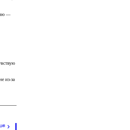
цию —
чувствую
не из-за
ЦИЯ