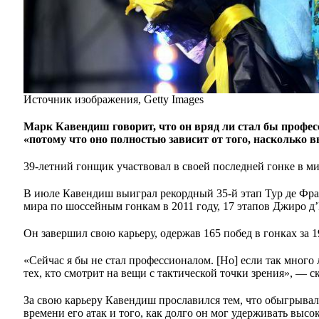
Источник изображения, Getty Images
Марк Кавендиш говорит, что он вряд ли стал бы профес
«потому что оно полностью зависит от того, насколько 
39-летний гонщик участвовал в своей последней гонке в 
В июле Кавендиш выиграл рекордный 35-й этап Тур де Фран
мира по шоссейным гонкам в 2011 году, 17 этапов Джиро д
Он завершил свою карьеру, одержав 165 побед в гонках за 19
«Сейчас я бы не стал профессионалом. [Но] если так много 
тех, кто смотрит на вещи с тактической точки зрения», — ска
За свою карьеру Кавендиш прославился тем, что обыгрыва
времени его атак и того, как долго он мог удерживать выс