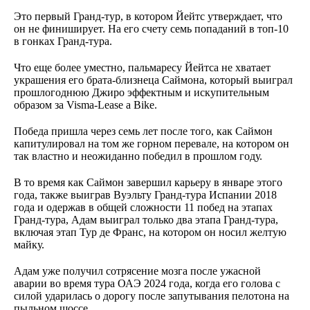
Это первый Гранд-тур, в котором Йейтс утверждает, что
он не финиширует. На его счету семь попаданий в топ-10
в гонках Гранд-тура.
Что еще более уместно, пальмаресу Йейтса не хватает
украшения его брата-близнеца Саймона, который выиграл
прошлогоднюю Джиро эффектным и искупительным
образом за Visma-Lease a Bike.
Победа пришла через семь лет после того, как Саймон
капитулировал на том же горном перевале, на котором он
так властно и неожиданно победил в прошлом году.
В то время как Саймон завершил карьеру в январе этого
года, также выиграв Вуэльту Гранд-тура Испании 2018
года и одержав в общей сложности 11 побед на этапах
Гранд-тура, Адам выиграл только два этапа Гранд-тура,
включая этап Тур де Франс, на котором он носил желтую
майку.
Адам уже получил сотрясение мозга после ужасной
аварии во время тура ОАЭ 2024 года, когда его голова с
силой ударилась о дорогу после запутывания пелотона на
пыльном шоссе.