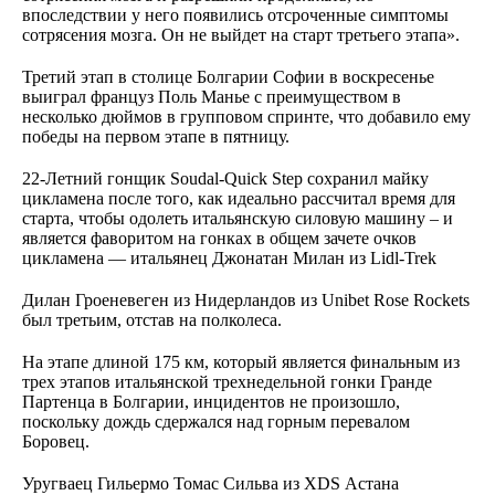
впоследствии у него появились отсроченные симптомы
сотрясения мозга. Он не выйдет на старт третьего этапа».
Третий этап в столице Болгарии Софии в воскресенье
выиграл француз Поль Манье с преимуществом в
несколько дюймов в групповом спринте, что добавило ему
победы на первом этапе в пятницу.
22-Летний гонщик Soudal-Quick Step сохранил майку
цикламена после того, как идеально рассчитал время для
старта, чтобы одолеть итальянскую силовую машину – и
является фаворитом на гонках в общем зачете очков
цикламена — итальянец Джонатан Милан из Lidl-Trek
Дилан Гроеневеген из Нидерландов из Unibet Rose Rockets
был третьим, отстав на полколеса.
На этапе длиной 175 км, который является финальным из
трех этапов итальянской трехнедельной гонки Гранде
Партенца в Болгарии, инцидентов не произошло,
поскольку дождь сдержался над горным перевалом
Боровец.
Уругваец Гильермо Томас Сильва из XDS Астана