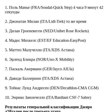
1. Поль Манье (FRA/Soudal-Quick Step) 4 часа 9 минут 42
секунды
2. Джонатан Милан (ITA/Lidl-Trek) то же время
3. Дилан Гроеневеген (NED/Unibet Rose Rockets)
4. Мадис Михкелс (EST/EF Education-EasyPost)
5. Маттео Малучелли (ITA/XDS Астана)
6. Эрленд Бликра (NOR/Uno-X Mobility)
7. Паскаль Акерманн (GER/Jayco AlUla)
8. Давиде Баллерини (ITA/XDS Астана)
9. Тобиас Лунд Андресен (DEN/Decathlon-CMA CGM)
10. Энрико Занончелло (ITA/Bardiani CSF-7 Sabre)
Результаты генеральной классификации Джиро
д’Италия после третьего этапа