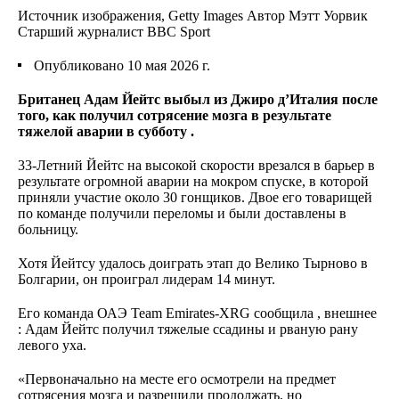
Источник изображения,
Getty Images
Автор
Мэтт Уорвик
Старший журналист BBC Sport
Опубликовано
10 мая 2026 г.
Британец Адам Йейтс выбыл из Джиро д’Италия после
того, как получил сотрясение мозга в результате
тяжелой аварии
в субботу
.
33-Летний Йейтс на высокой скорости врезался в барьер в
результате огромной аварии на мокром спуске, в которой
приняли участие около 30 гонщиков. Двое его товарищей
по команде получили переломы и были доставлены в
больницу.
Хотя Йейтсу удалось доиграть этап до Велико Тырново в
Болгарии, он проиграл лидерам 14 минут.
Его команда ОАЭ Team Emirates-XRG сообщила
, внешнее
: Адам Йейтс получил тяжелые ссадины и рваную рану
левого уха.
«Первоначально на месте его осмотрели на предмет
сотрясения мозга и разрешили продолжать, но