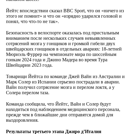
Йейтс впоследствии сказал BBC Sport, что он «ничего из
этого не помнит» и что он «изрядно ударился головой и
понял, что что-то не так».
Безопасность в велоспорте оказалась под пристальным
вниманием после нескольких случаев невыявленных
сотрясений мозга у гонщиков и громкой гибели двух
швейцарских гонщиков в отдельных авариях: 18-летней
Мюриэль Фуррер на чемпионате мира по шоссейным
гонкам 2024 года и Джино Мадера во время Тура
Швейцарии 2023 года.
Товарищи Йейтса по команде Джей Вайн из Австралии и
Марк Солер из Испании серьезно пострадали в аварии.
Вайн получил сотрясение мозга и перелом локтя, а у
Солера перелом таза.
Команда сообщила, что Йейтс, Вайн и Солер будут
находиться под наблюдением медицинского персонала,
прежде чем в ближайшие дни отправятся домой для
выздоровления.
Результаты третьего этапа Джиро д’Италия