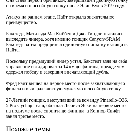
Она стала первой британкой, завершившей двойную гонку
на время и шоссейную гонку после Элис Вуд в 2019 году.
Атакуя на раннем этапе, Найт открыла значительное
преимущество.
Бакстедт, Матильда МакКиббен и Джо Тиндли пытались
выследить лидера, хотя именно гонщик Canyon//SRAM
Бакстедт затем предпринял одиночную попытку вытащить
Найта.
Поскольку предыдущий лидер устал, Бакстедт взял на себя
управление и лидировал за 14 км до финиша, прежде чем
одержал победу и завершил впечатляющий дубль.
Фред Райт вышел на первое место после захватывающего
финала и выиграл элитную мужскую шоссейную гонку.
27-Летний гонщик, выступавший за команду Pinarello-Q36.
5 Pro Cycling Team, обогнал Льюиса Эски на первое место
на подиуме после спринта до финиша, а Коннор Свифт
занял третье место.
Похожие темы