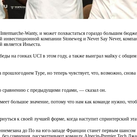
 Intermarche-Wanty, и может похвастаться гораздо большим бюдж
й инвестиционной компании Stoneweg и Never Say Never, компа
 является Иньеста.
беды на гонках UCI в этом году, а также выиграл майку с общим
а прошлогоднем Туре, но теперь чувствует, что, возможно, снова
по сравнению с предыдущими годами, — сказал он.
имеет большое значение, потому что нам как команде нужно, что
рнуться к своей лучшей форме, когда наступит спринтерский эта
аннемезана до По на юго-западе Франции станет первым шансом
 без сомнения, рассматривают команду Alpecin-Premier Tech Дж