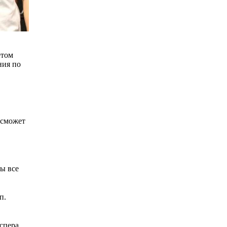
етом
ния по
 сможет
бы все
п.
аспера