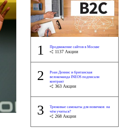
1
Продвижение сайтов в Москве
1137
Акции
2
Роан Деннис и британская
велокоманда INEOS подписали
контракт
363
Акции
3
Трюковые самокаты для новичков: на
чём учиться?
268
Акции