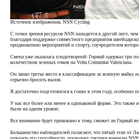
Источник изображения,
NSN Cycling
С точки зрения ресурсов NSN находится в другой лиге, чем
благодаря поддержке совместного предприятия швейцарско
продвижению мероприятий и спорту, соучредителем которой
Смена уже оказалась плодотворной: Гирмай одержал три по
количеством зеленых очков на Volta Comunitat Valenciana.
Он занял третье место в классификации за зеленую майку н
серьезно бросить вызов.
Я достаточно подготовился к гонке в этом году, особенно 
У нас все более или менее в одинаковой форме. Это также 
были на одном уровне.
Все внимание будет приковано к тому, сможет ли Гирмай ве
Большинство наблюдателей полагают, что пятый этап от Л
показать его способности, поскольку тактики команды NSN,