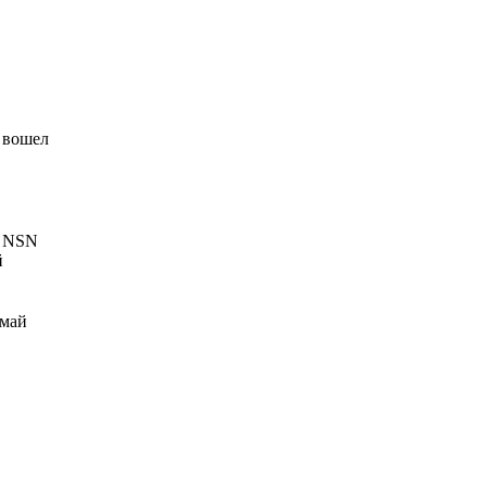
н вошел
с NSN
й
рмай