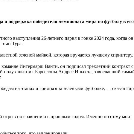
а и поддержка победителя чемпионата мира по футболу в его
ного выступления 26-летнего парня в гонке 2024 года, когда о
этап Тура.
аветной зеленой майкой, которая вручается лучшему спринтеру.
ой команде Интермарш-Ванти, он подписал трёхлетний контракт 
ий полузащитник Барселоны Андрес Иньеста, завоевавший самы
.
победам на этапах и гоняться за зелеными футболке, — сказал Ги
ый отрыв по сравнению с прошлым годом. Именно поэтому мои
обиться того, что запланировали.