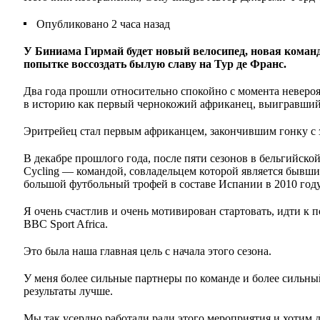
Опубликовано
2 часа назад
У Биниама Гирмай будет новый велосипед, новая команд
попытке воссоздать былую славу на Тур де Франс.
Два года прошли относительно спокойно с момента невероят
в историю как первый чернокожий африканец, выигравший 
Эритрейец стал первым африканцем, закончившим гонку с з
В декабре прошлого года, после пяти сезонов в бельгийск
Cycling — командой, совладельцем которой является бывш
большой футбольный трофей в составе Испании в 2010 году
Я очень счастлив и очень мотивирован стартовать, идти к 
BBC Sport Africa.
Это была наша главная цель с начала этого сезона.
У меня более сильные партнеры по команде и более сильн
результаты лучше.
Мы так усердно работали ради этого мероприятия и хотим д