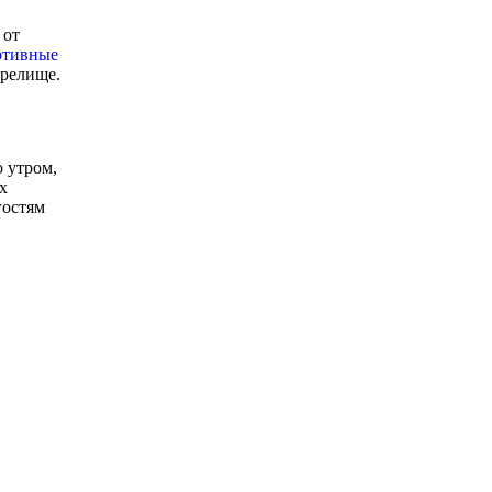
 от
ртивные
зрелище.
о утром,
ах
гостям