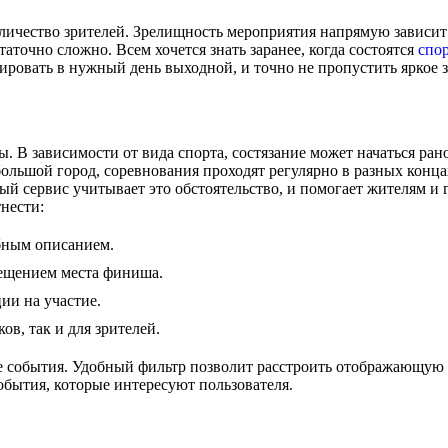
личество зрителей. Зрелищность мероприятия напрямую зависит
таточно сложно. Всем хочется знать заранее, когда состоятся
спо
ировать в нужный день выходной, и точно не пропустить яркое 
ы. В зависимости от вида спорта, состязание может начаться ран
 большой город, соревнования проходят регулярно в разных конц
ый сервис учитывает это обстоятельство, и помогает жителям и 
нести:
обным описанием.
мещением места финиша.
ии на участие.
ов, так и для зрителей.
ие события. Удобный фильтр позволит расстроить отображающую
бытия, которые интересуют пользователя.