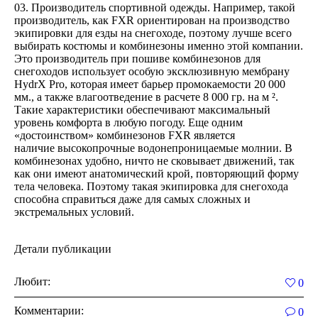
Производитель спортивной одежды. Например, такой
производитель, как FXR
ориентирован на производство
экипировки для езды на снегоходе, поэтому лучше всего
выбирать костюмы и комбинезоны именно этой компании.
Это производитель при пошиве комбинезонов для
снегоходов использует особую эксклюзивную мембрану
HydrX Pro, которая имеет барьер промокаемости 20 000
мм., а также влагоотведение в расчете 8 000 гр. на м ².
Такие характеристики обеспечивают максимальный
уровень комфорта в любую погоду. Еще одним
«достоинством» комбинезонов FXR
является
наличие
высокопрочные водонепроницаемые молнии. В
комбинезонах удобно, ничто не сковывает движений, так
как они имеют анатомический крой, повторяющий форму
тела человека. Поэтому такая экипировка для снегохода
способна справиться даже для самых сложных и
экстремальных условий.
Детали публикации
Любит:
0
Комментарии:
0