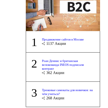
1
Продвижение сайтов в Москве
1137
Акции
2
Роан Деннис и британская
велокоманда INEOS подписали
контракт
362
Акции
3
Трюковые самокаты для новичков: на
чём учиться?
268
Акции