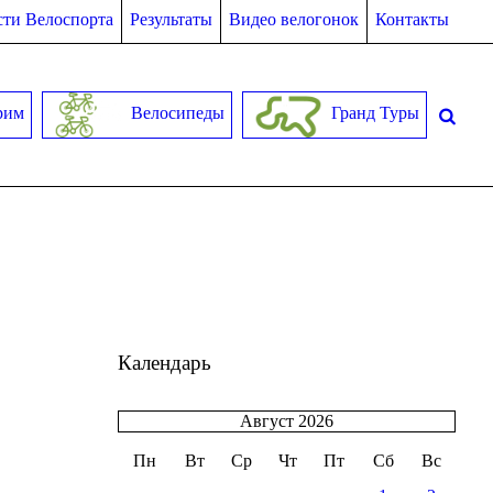
ти Велоспорта
Результаты
Видео велогонок
Контакты
рим
Велосипеды
Гранд Туры
Календарь
Август 2026
Пн
Вт
Ср
Чт
Пт
Сб
Вс