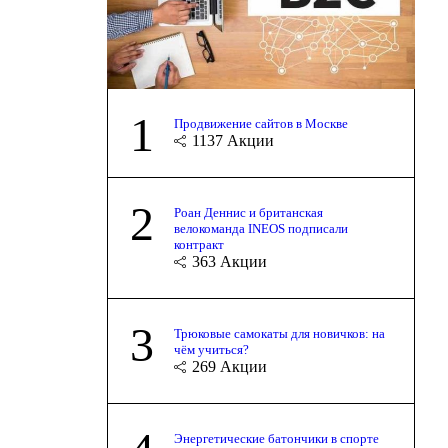
1
Продвижение сайтов в Москве
1137
Акции
2
Роан Деннис и британская
велокоманда INEOS подписали
контракт
363
Акции
3
Трюковые самокаты для новичков: на
чём учиться?
269
Акции
Энергетические батончики в спорте