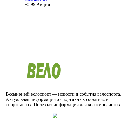
99
Акции
Всемирный велоспорт — новости и события велоспорта.
Актуальная информация о спортивных событиях и
спортсменах. Полезная информация для велосипедистов.