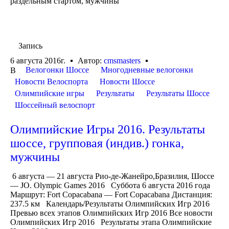
раздельным стартом, мужчины
Запись
6 августа 2016г.
Автор:
cmsmasters
Велогонки Шоссе
Многодневные велогонки
В
Новости Велоспорта
Новости Шоссе
Олимпийские игры
Результаты
Результаты Шоссе
Шоссейный велоспорт
Олимпийские Игры 2016. Результаты
шоссе, групповая (индив.) гонка,
мужчины
6 августа — 21 августа Рио-де-Жанейро,Бразилия, Шоссе
— JO. Olympic Games 2016 Суббота 6 августа 2016 года
Маршрут: Fort Copacabana — Fort Copacabana Дистанция:
237.5 км Календарь/Результаты Олимпийских Игр 2016
Превью всех этапов Олимпийских Игр 2016 Все новости
Олимпийских Игр 2016 Результаты этапа Олимпийские