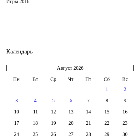
Игры 2016.
Календарь
Август 2026
Пн
Вт
Ср
Чт
Пт
Сб
Вс
1
2
3
4
5
6
7
8
9
10
11
12
13
14
15
16
17
18
19
20
21
22
23
24
25
26
27
28
29
30