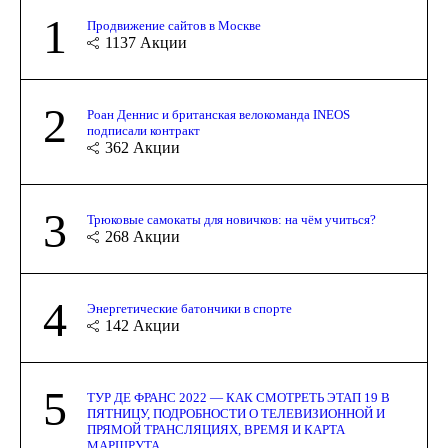
1
Продвижение сайтов в Москве
1137
Акции
2
Роан Деннис и британская велокоманда INEOS
подписали контракт
362
Акции
3
Трюковые самокаты для новичков: на чём учиться?
268
Акции
4
Энергетические батончики в спорте
142
Акции
5
ТУР ДЕ ФРАНС 2022 — КАК СМОТРЕТЬ ЭТАП 19 В
ПЯТНИЦУ, ПОДРОБНОСТИ О ТЕЛЕВИЗИОННОЙ И
ПРЯМОЙ ТРАНСЛЯЦИЯХ, ВРЕМЯ И КАРТА
МАРШРУТА