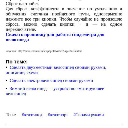
Сброс настройек
Для сброса коэффициента в значение по умолчанию и
обнуления счетчика пройденого пути, одноверменно
нажмите все три кнопки. Чтобы случайно не произошло
сброса, можно сделать кнопки + и — на одном
переключателе.
Скачать прошивку для работы спидометра для
велосипеда
источник: http://radiosezon.ru/index.php/345srh/57-speedvelo.html
По теме:
Сделать двухместный велосипед своими руками,
описание, схема
Сделать электровелосипед своими руками
Зимний велосипед — устройство эмитирующее
велосипед
Теги:
велосипед
велоспорт
Своими руками