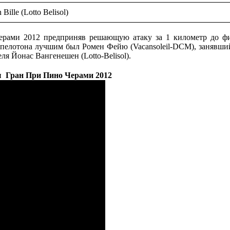
 Bille (Lotto Belisol)
рами 2012 предприняв решающую атаку за 1 километр до ф
 пелотона лучшим был Ромен Фейю (Vacansoleil-DCM), занявши
я Йонас Вангенешен (Lotto-Belisol).
 Гран При Пино Черами 2012