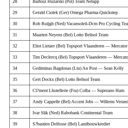
28
Bartosz Huzarski (Pol) Team Netapp
29
Gerald Ciolek (Ger) Omega Pharma-Quickstep
30
Rob Ruijgh (Ned) Vacansoleil-Dcm Pro Cycling Te
31
Maarten Neyens (Bel) Lotto Belisol Team
32
Eliot Lietaer (Bel) Topsport Vlaanderen — Mercator
33
Tim Declercq (Bel) Topsport Vlaanderen — Mercato
34
Gediminas Bagdonas (Ltu) An Post — Sean Kelly
35
Gert Dockx (Bel) Lotto Belisol Team
36
Cl?ment Lhotellerie (Fra) Colba — Superano Ham
37
Andy Cappelle (Bel) Accent Jobs — Willems Verand
38
Ivar Slik (Ned) Rabobank Continental Team
39
S?bastien Delfosse (Bel) Landbouwkrediet