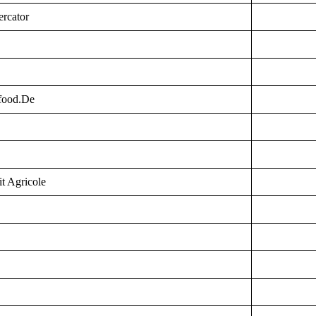
rcator
tfood.De
t Agricole