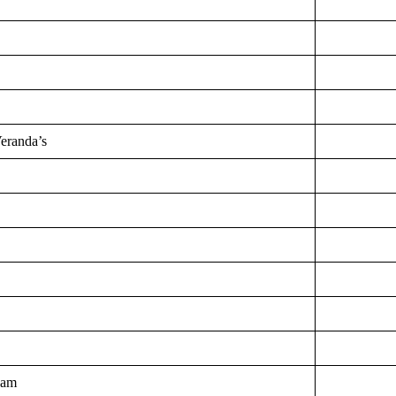
eranda’s
eam