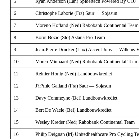
5
Ryan Anderson (Can) Spidertech Powered By C10
6
Christophe Laborie (Fra) Saur — Sojasun
7
Moreno Hofland (Ned) Rabobank Continental Team
8
Borut Bozic (Slo) Astana Pro Team
9
Jean-Pierre Drucker (Lux) Accent Jobs — Willems V
10
Marco Minnaard (Ned) Rabobank Continental Team
11
Reinier Honig (Ned) Landbouwkrediet
12
J?r?mie Galland (Fra) Saur — Sojasun
13
Davy Commeyne (Bel) Landbouwkrediet
14
Bert De Waele (Bel) Landbouwkrediet
15
Wesley Kreder (Ned) Rabobank Continental Team
16
Philip Deignan (Irl) Unitedhealthcare Pro Cycling T