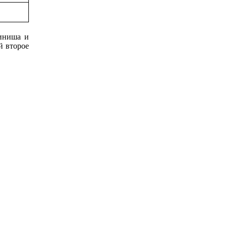
иниша и
й второе