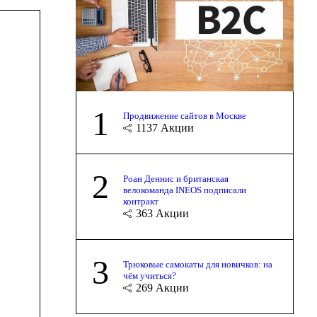
1
Продвижение сайтов в Москве
1137
Акции
2
Роан Деннис и британская
велокоманда INEOS подписали
контракт
363
Акции
3
Трюковые самокаты для новичков: на
чём учиться?
269
Акции