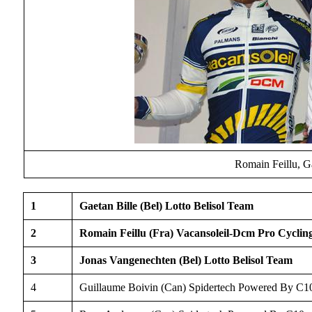
Romain Feillu, G
1
Gaetan Bille (Bel) Lotto Belisol Team
2
Romain Feillu (Fra) Vacansoleil-Dcm Pro Cycli
3
Jonas Vangenechten (Bel) Lotto Belisol Team
4
Guillaume Boivin (Can) Spidertech Powered By C1