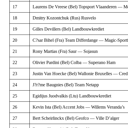
17
Laurens De Vreese (Bel) Topsport Vlaanderen — Me
18
Dmitry Kozontchuk (Rus) Rusvelo
19
Gilles Devillers (Bel) Landbouwkrediet
20
C?sar Bihel (Fra) Team Differdange — Magic-Spor
21
Rony Martias (Fra) Saur — Sojasun
22
Olivier Pardini (Bel) Colba — Superano Ham
23
Justin Van Hoecke (Bel) Wallonie Bruxelles — Credi
24
J?r?me Baugnies (Bel) Team Netapp
25
Egidijus Juodvalkis (Ltu) Landbouwkrediet
26
Kevin Ista (Bel) Accent Jobs — Willems Veranda’s
27
Bert Scheirlinckx (Bel) Geofco — Ville D’alger