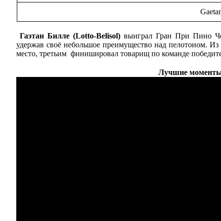
Gaetan
Гаэтан Билле (Lotto-Belisol)
выиграл Гран При Пино Че
удержав своё небольшое преимущество над пелотоном. Из
место, третьим финишировал товарищ по команде победител
Лучшие моменты