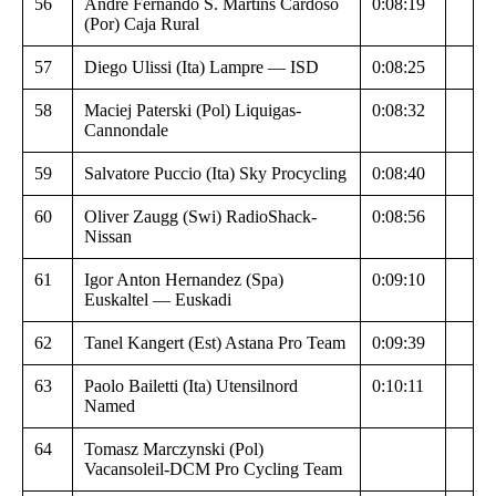
56
Andre Fernando S. Martins Cardoso
0:08:19
(Por) Caja Rural
57
Diego Ulissi (Ita) Lampre — ISD
0:08:25
58
Maciej Paterski (Pol) Liquigas-
0:08:32
Cannondale
59
Salvatore Puccio (Ita) Sky Procycling
0:08:40
60
Oliver Zaugg (Swi) RadioShack-
0:08:56
Nissan
61
Igor Anton Hernandez (Spa)
0:09:10
Euskaltel — Euskadi
62
Tanel Kangert (Est) Astana Pro Team
0:09:39
63
Paolo Bailetti (Ita) Utensilnord
0:10:11
Named
64
Tomasz Marczynski (Pol)
Vacansoleil-DCM Pro Cycling Team