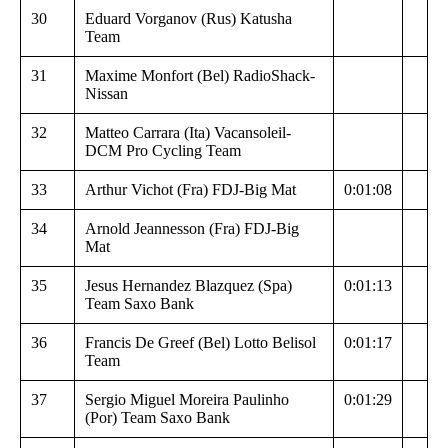
30
Eduard Vorganov (Rus) Katusha
Team
31
Maxime Monfort (Bel) RadioShack-
Nissan
32
Matteo Carrara (Ita) Vacansoleil-
DCM Pro Cycling Team
33
Arthur Vichot (Fra) FDJ-Big Mat
0:01:08
34
Arnold Jeannesson (Fra) FDJ-Big
Mat
35
Jesus Hernandez Blazquez (Spa)
0:01:13
Team Saxo Bank
36
Francis De Greef (Bel) Lotto Belisol
0:01:17
Team
37
Sergio Miguel Moreira Paulinho
0:01:29
(Por) Team Saxo Bank