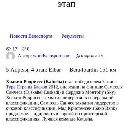
этап
Новости Велоспорта
Результаты
17
0
Автор:
worldvelosport.com
6 апреля 2012г.
5 Апреля, 4 этап: Eibar — Bera-Ibardin 151 км
Хоакин Родригес (Katusha)
стал победителем 3 этапа
Тура Страны Басков 2012
, опередив на финише Самюэля
Санчеса (Euskaltel-Euskadi) и Серджио Монтойу (Sky).
Хоакин Родригес
захватил лидерство в генеральной
классификации, Самюэль Санчес захватил лидерство в
очковой классификации, Мад Кристенсен (Saxo Bank)
продолжает лидировать в горной и спринтерской
классификациях. Лучшая команда Katusha.