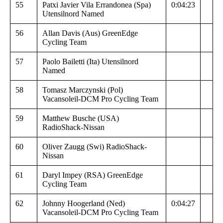
55
Patxi Javier Vila Errandonea (Spa)
0:04:23
Utensilnord Named
56
Allan Davis (Aus) GreenEdge
Cycling Team
57
Paolo Bailetti (Ita) Utensilnord
Named
58
Tomasz Marczynski (Pol)
Vacansoleil-DCM Pro Cycling Team
59
Matthew Busche (USA)
RadioShack-Nissan
60
Oliver Zaugg (Swi) RadioShack-
Nissan
61
Daryl Impey (RSA) GreenEdge
Cycling Team
62
Johnny Hoogerland (Ned)
0:04:27
Vacansoleil-DCM Pro Cycling Team