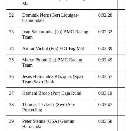
Mat
32
Dominik Nerz (Ger) Liquigas-
0:02:28
Cannondale
33
Ivan Santaromita (Ita) BMC Racing
0:02:32
Team
34
Arthur Vichot (Fra) FDJ-Big Mat
0:02:39
35
Marco Pinotti (Ita) BMC Racing
0:02:49
Team
36
Jesus Hernandez Blazquez (Spa)
0:02:57
Team Saxo Bank
37
Hernani Broco (Por) Caja Rural
0:03:19
38
Thomas L?vkvist (Swe) Sky
0:03:47
Procycling
39
Peter Stetina (USA) Garmin —
0:03:58
Barracuda