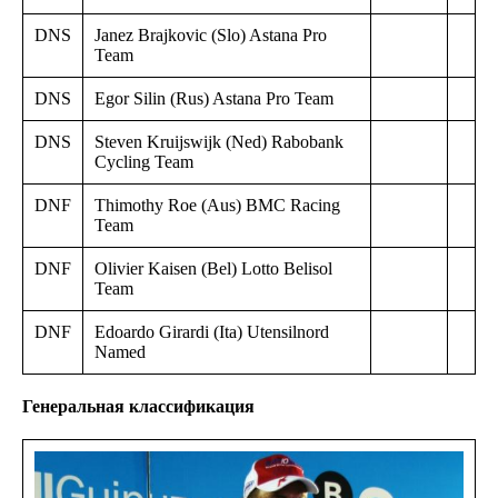
DNS
Janez Brajkovic (Slo) Astana Pro
Team
DNS
Egor Silin (Rus) Astana Pro Team
DNS
Steven Kruijswijk (Ned) Rabobank
Cycling Team
DNF
Thimothy Roe (Aus) BMC Racing
Team
DNF
Olivier Kaisen (Bel) Lotto Belisol
Team
DNF
Edoardo Girardi (Ita) Utensilnord
Named
Генеральная классификация