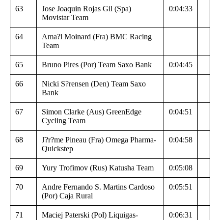
63
Jose Joaquin Rojas Gil (Spa)
0:04:33
Movistar Team
64
Ama?l Moinard (Fra) BMC Racing
Team
65
Bruno Pires (Por) Team Saxo Bank
0:04:45
66
Nicki S?rensen (Den) Team Saxo
Bank
67
Simon Clarke (Aus) GreenEdge
0:04:51
Cycling Team
68
J?r?me Pineau (Fra) Omega Pharma-
0:04:58
Quickstep
69
Yury Trofimov (Rus) Katusha Team
0:05:08
70
Andre Fernando S. Martins Cardoso
0:05:51
(Por) Caja Rural
71
Maciej Paterski (Pol) Liquigas-
0:06:31