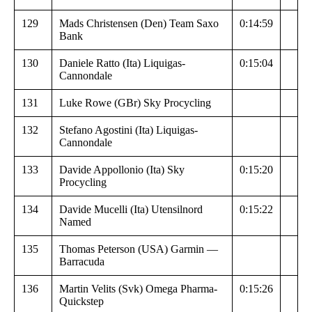
129
Mads Christensen (Den) Team Saxo
0:14:59
Bank
130
Daniele Ratto (Ita) Liquigas-
0:15:04
Cannondale
131
Luke Rowe (GBr) Sky Procycling
132
Stefano Agostini (Ita) Liquigas-
Cannondale
133
Davide Appollonio (Ita) Sky
0:15:20
Procycling
134
Davide Mucelli (Ita) Utensilnord
0:15:22
Named
135
Thomas Peterson (USA) Garmin —
Barracuda
136
Martin Velits (Svk) Omega Pharma-
0:15:26
Quickstep