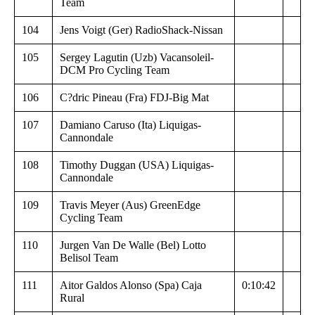
Team
104
Jens Voigt (Ger) RadioShack-Nissan
105
Sergey Lagutin (Uzb) Vacansoleil-
DCM Pro Cycling Team
106
C?dric Pineau (Fra) FDJ-Big Mat
107
Damiano Caruso (Ita) Liquigas-
Cannondale
108
Timothy Duggan (USA) Liquigas-
Cannondale
109
Travis Meyer (Aus) GreenEdge
Cycling Team
110
Jurgen Van De Walle (Bel) Lotto
Belisol Team
111
Aitor Galdos Alonso (Spa) Caja
0:10:42
Rural