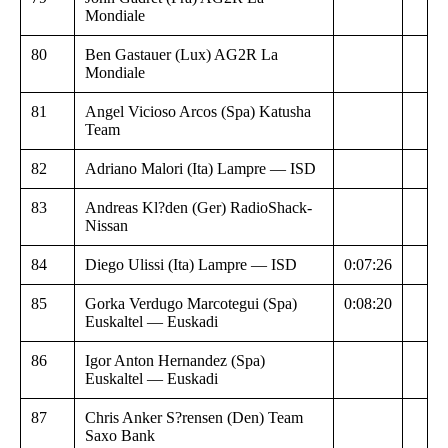
Mondiale
80
Ben Gastauer (Lux) AG2R La
Mondiale
81
Angel Vicioso Arcos (Spa) Katusha
Team
82
Adriano Malori (Ita) Lampre — ISD
83
Andreas Kl?den (Ger) RadioShack-
Nissan
84
Diego Ulissi (Ita) Lampre — ISD
0:07:26
85
Gorka Verdugo Marcotegui (Spa)
0:08:20
Euskaltel — Euskadi
86
Igor Anton Hernandez (Spa)
Euskaltel — Euskadi
87
Chris Anker S?rensen (Den) Team
Saxo Bank