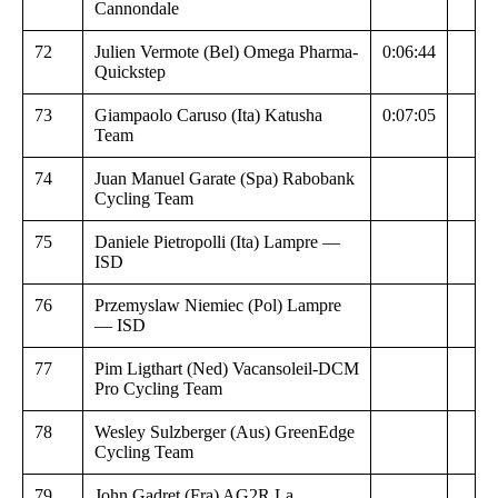
Cannondale
72
Julien Vermote (Bel) Omega Pharma-
0:06:44
Quickstep
73
Giampaolo Caruso (Ita) Katusha
0:07:05
Team
74
Juan Manuel Garate (Spa) Rabobank
Cycling Team
75
Daniele Pietropolli (Ita) Lampre —
ISD
76
Przemyslaw Niemiec (Pol) Lampre
— ISD
77
Pim Ligthart (Ned) Vacansoleil-DCM
Pro Cycling Team
78
Wesley Sulzberger (Aus) GreenEdge
Cycling Team
79
John Gadret (Fra) AG2R La