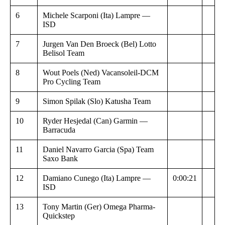
6
Michele Scarponi (Ita) Lampre —
ISD
7
Jurgen Van Den Broeck (Bel) Lotto
Belisol Team
8
Wout Poels (Ned) Vacansoleil-DCM
Pro Cycling Team
9
Simon Spilak (Slo) Katusha Team
10
Ryder Hesjedal (Can) Garmin —
Barracuda
11
Daniel Navarro Garcia (Spa) Team
Saxo Bank
12
Damiano Cunego (Ita) Lampre —
0:00:21
ISD
13
Tony Martin (Ger) Omega Pharma-
Quickstep