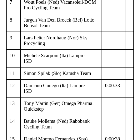
7
Wout Poels (Ned) Vacansoleil-DCM
Pro Cycling Team
8
Jurgen Van Den Broeck (Bel) Lotto
Belisol Team
9
Lars Petter Nordhaug (Nor) Sky
Procycling
10
Michele Scarponi (Ita) Lampre —
ISD
11
Simon Spilak (Slo) Katusha Team
12
Damiano Cunego (Ita) Lampre —
0:00:33
ISD
13
Tony Martin (Ger) Omega Pharma-
Quickstep
14
Bauke Mollema (Ned) Rabobank
Cycling Team
15
Daniel Moreno Fernandez (Spa)
0:00:38