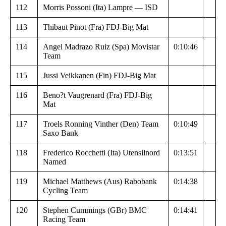
112
Morris Possoni (Ita) Lampre — ISD
113
Thibaut Pinot (Fra) FDJ-Big Mat
114
Angel Madrazo Ruiz (Spa) Movistar
0:10:46
Team
115
Jussi Veikkanen (Fin) FDJ-Big Mat
116
Beno?t Vaugrenard (Fra) FDJ-Big
Mat
117
Troels Ronning Vinther (Den) Team
0:10:49
Saxo Bank
118
Frederico Rocchetti (Ita) Utensilnord
0:13:51
Named
119
Michael Matthews (Aus) Rabobank
0:14:38
Cycling Team
120
Stephen Cummings (GBr) BMC
0:14:41
Racing Team