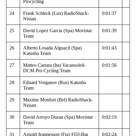
Procycling
24
Frank Schleck (Lux) RadioShack-
0:01:37
Nissan
25
David Lopez Garcia (Spa) Movistar
0:01:39
Team
26
Alberto Losada Alguacil (Spa)
0:01:43
Katusha Team
27
Matteo Carrara (Ita) Vacansoleil-
0:01:56
DCM Pro Cycling Team
28
Eduard Vorganov (Rus) Katusha
Team
29
Maxime Monfort (Bel) RadioShack-
Nissan
30
David Arroyo Duran (Spa) Movistar
0:02:19
Team
31
Arnold Jeannesson (Fra) FDJ-Big
0:02:24