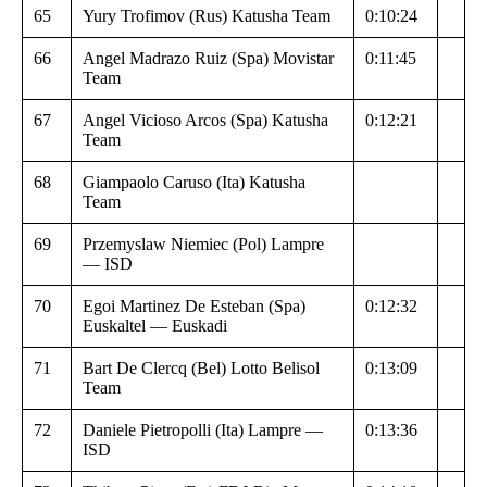
65
Yury Trofimov (Rus) Katusha Team
0:10:24
66
Angel Madrazo Ruiz (Spa) Movistar
0:11:45
Team
67
Angel Vicioso Arcos (Spa) Katusha
0:12:21
Team
68
Giampaolo Caruso (Ita) Katusha
Team
69
Przemyslaw Niemiec (Pol) Lampre
— ISD
70
Egoi Martinez De Esteban (Spa)
0:12:32
Euskaltel — Euskadi
71
Bart De Clercq (Bel) Lotto Belisol
0:13:09
Team
72
Daniele Pietropolli (Ita) Lampre —
0:13:36
ISD