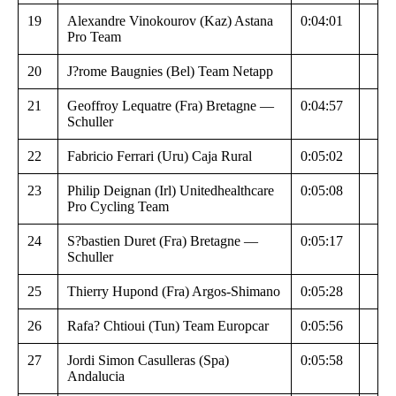
19
Alexandre Vinokourov (Kaz) Astana
0:04:01
Pro Team
20
J?rome Baugnies (Bel) Team Netapp
21
Geoffroy Lequatre (Fra) Bretagne —
0:04:57
Schuller
22
Fabricio Ferrari (Uru) Caja Rural
0:05:02
23
Philip Deignan (Irl) Unitedhealthcare
0:05:08
Pro Cycling Team
24
S?bastien Duret (Fra) Bretagne —
0:05:17
Schuller
25
Thierry Hupond (Fra) Argos-Shimano
0:05:28
26
Rafa? Chtioui (Tun) Team Europcar
0:05:56
27
Jordi Simon Casulleras (Spa)
0:05:58
Andalucia