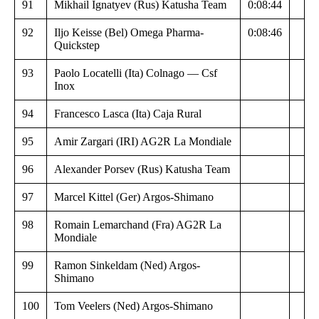
91
Mikhail Ignatyev (Rus) Katusha Team
0:08:44
92
Iljo Keisse (Bel) Omega Pharma-
0:08:46
Quickstep
93
Paolo Locatelli (Ita) Colnago — Csf
Inox
94
Francesco Lasca (Ita) Caja Rural
95
Amir Zargari (IRI) AG2R La Mondiale
96
Alexander Porsev (Rus) Katusha Team
97
Marcel Kittel (Ger) Argos-Shimano
98
Romain Lemarchand (Fra) AG2R La
Mondiale
99
Ramon Sinkeldam (Ned) Argos-
Shimano
100
Tom Veelers (Ned) Argos-Shimano