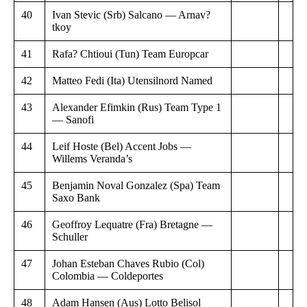
40
Ivan Stevic (Srb) Salcano — Arnav?
tkoy
41
Rafa? Chtioui (Tun) Team Europcar
42
Matteo Fedi (Ita) Utensilnord Named
43
Alexander Efimkin (Rus) Team Type 1
— Sanofi
44
Leif Hoste (Bel) Accent Jobs —
Willems Veranda’s
45
Benjamin Noval Gonzalez (Spa) Team
Saxo Bank
46
Geoffroy Lequatre (Fra) Bretagne —
Schuller
47
Johan Esteban Chaves Rubio (Col)
Colombia — Coldeportes
48
Adam Hansen (Aus) Lotto Belisol