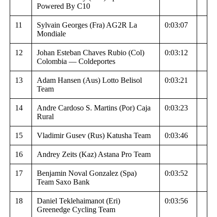
Powered By C10
11
Sylvain Georges (Fra) AG2R La
0:03:07
Mondiale
12
Johan Esteban Chaves Rubio (Col)
0:03:12
Colombia — Coldeportes
13
Adam Hansen (Aus) Lotto Belisol
0:03:21
Team
14
Andre Cardoso S. Martins (Por) Caja
0:03:23
Rural
15
Vladimir Gusev (Rus) Katusha Team
0:03:46
16
Andrey Zeits (Kaz) Astana Pro Team
17
Benjamin Noval Gonzalez (Spa)
0:03:52
Team Saxo Bank
18
Daniel Teklehaimanot (Eri)
0:03:56
Greenedge Cycling Team