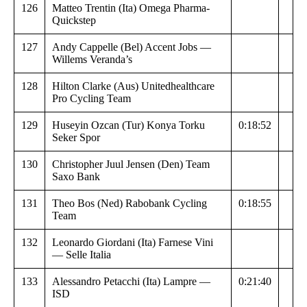
126
Matteo Trentin (Ita) Omega Pharma-
Quickstep
127
Andy Cappelle (Bel) Accent Jobs —
Willems Veranda’s
128
Hilton Clarke (Aus) Unitedhealthcare
Pro Cycling Team
129
Huseyin Ozcan (Tur) Konya Torku
0:18:52
Seker Spor
130
Christopher Juul Jensen (Den) Team
Saxo Bank
131
Theo Bos (Ned) Rabobank Cycling
0:18:55
Team
132
Leonardo Giordani (Ita) Farnese Vini
— Selle Italia
133
Alessandro Petacchi (Ita) Lampre —
0:21:40
ISD