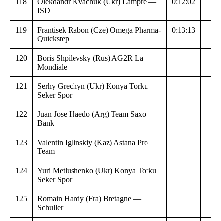
118
Olekdandr Kvachuk (Ukr) Lampre —
0:12:02
ISD
119
Frantisek Rabon (Cze) Omega Pharma-
0:13:13
Quickstep
120
Boris Shpilevsky (Rus) AG2R La
Mondiale
121
Serhy Grechyn (Ukr) Konya Torku
Seker Spor
122
Juan Jose Haedo (Arg) Team Saxo
Bank
123
Valentin Iglinskiy (Kaz) Astana Pro
Team
124
Yuri Metlushenko (Ukr) Konya Torku
Seker Spor
125
Romain Hardy (Fra) Bretagne —
Schuller