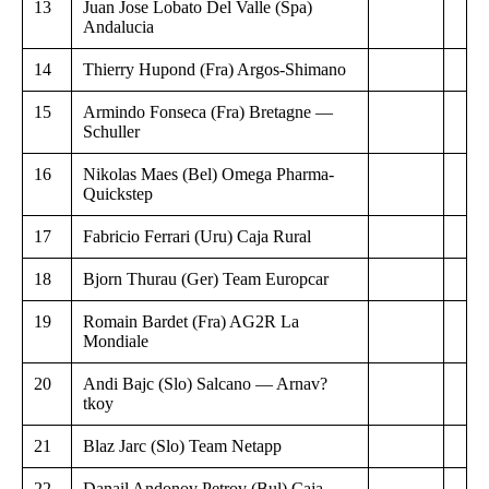
13
Juan Jose Lobato Del Valle (Spa)
Andalucia
14
Thierry Hupond (Fra) Argos-Shimano
15
Armindo Fonseca (Fra) Bretagne —
Schuller
16
Nikolas Maes (Bel) Omega Pharma-
Quickstep
17
Fabricio Ferrari (Uru) Caja Rural
18
Bjorn Thurau (Ger) Team Europcar
19
Romain Bardet (Fra) AG2R La
Mondiale
20
Andi Bajc (Slo) Salcano — Arnav?
tkoy
21
Blaz Jarc (Slo) Team Netapp
22
Danail Andonov Petrov (Bul) Caja