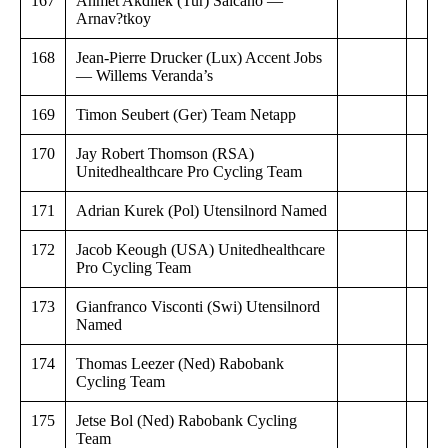
167
Ahmet Akdilek (Tur) Salcano —
Arnav?tkoy
168
Jean-Pierre Drucker (Lux) Accent Jobs
— Willems Veranda’s
169
Timon Seubert (Ger) Team Netapp
170
Jay Robert Thomson (RSA)
Unitedhealthcare Pro Cycling Team
171
Adrian Kurek (Pol) Utensilnord Named
172
Jacob Keough (USA) Unitedhealthcare
Pro Cycling Team
173
Gianfranco Visconti (Swi) Utensilnord
Named
174
Thomas Leezer (Ned) Rabobank
Cycling Team
175
Jetse Bol (Ned) Rabobank Cycling
Team