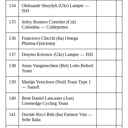
134
Oleksandr Sheydyk (Ukr) Lampre —
ISD
135
Jefrry Romero Corredor (Col)
Colombia — Coldeportes
136
Francesco Chicchi (Ita) Omega
Pharma-Quickstep
137
Dmytro Krivtsov (Ukr) Lampre — ISD
138
Jonas Vangenechten (Bel) Lotto Belisol
Team
139
Martijn Verschoor (Ned) Team Type 1
— Sanofi
140
Brett Daniel Lancaster (Aus)
Greenedge Cycling Team
141
Davide Ricci Bitti (Ita) Farnese Vini —
Selle Italia