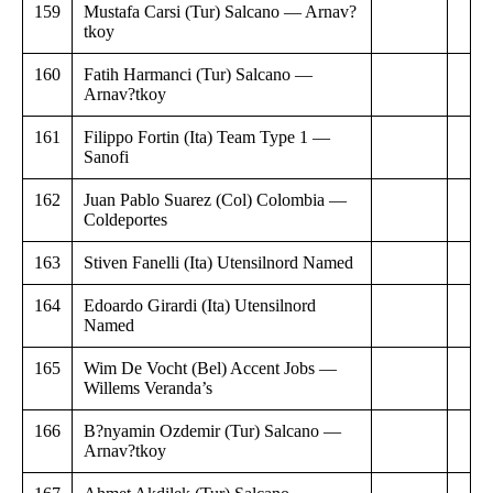
159
Mustafa Carsi (Tur) Salcano — Arnav?
tkoy
160
Fatih Harmanci (Tur) Salcano —
Arnav?tkoy
161
Filippo Fortin (Ita) Team Type 1 —
Sanofi
162
Juan Pablo Suarez (Col) Colombia —
Coldeportes
163
Stiven Fanelli (Ita) Utensilnord Named
164
Edoardo Girardi (Ita) Utensilnord
Named
165
Wim De Vocht (Bel) Accent Jobs —
Willems Veranda’s
166
B?nyamin Ozdemir (Tur) Salcano —
Arnav?tkoy