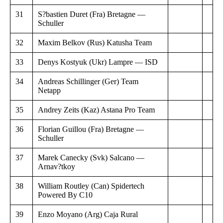
31
S?bastien Duret (Fra) Bretagne —
Schuller
32
Maxim Belkov (Rus) Katusha Team
33
Denys Kostyuk (Ukr) Lampre — ISD
34
Andreas Schillinger (Ger) Team
Netapp
35
Andrey Zeits (Kaz) Astana Pro Team
36
Florian Guillou (Fra) Bretagne —
Schuller
37
Marek Canecky (Svk) Salcano —
Arnav?tkoy
38
William Routley (Can) Spidertech
Powered By C10
39
Enzo Moyano (Arg) Caja Rural