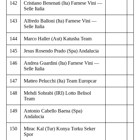
142
Cristiano Benenati (Ita) Farnese Vini —
Selle Italia
143
Alfredo Balloni (Ita) Farnese Vini —
Selle Italia
144
Marco Haller (Aut) Katusha Team
145
Jesus Rosendo Prado (Spa) Andalucia
146
Andrea Guardini (Ita) Farnese Vini —
Selle Italia
147
Matteo Pelucchi (Ita) Team Europcar
148
Mehdi Sohrabi (IRI) Lotto Belisol
Team
149
Antonio Cabello Baena (Spa)
Andalucia
150
Mirac Kal (Tur) Konya Torku Seker
Spor