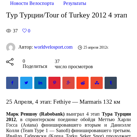
Новости Велоспорта
Результаты
Тур Турции/Tour of Turkey 2012 4 этап
37
0
Автор:
worldvelosport.com
25 апреля 2012г.
0
37
Поделиться
число просмотров
25 Апреля, 4 этап: Fethiye — Marmaris 132 км
Марк Реншоу
(Rabobank)
выиграл 4 этап
Тура Турции
2012
, в спринтерском поединке обойдя Меттью Харли
Госса (Astana) финишировавшего вторым и Даниэлле
Колли (Team Type 1 — Sanofi) финишировавшего третьим.
Ивайло Габровски (Konya Torku Seker Spor) продолжает