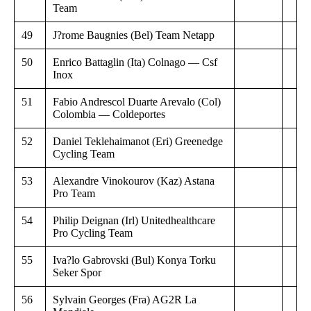
Team
49
J?rome Baugnies (Bel) Team Netapp
50
Enrico Battaglin (Ita) Colnago — Csf
Inox
51
Fabio Andrescol Duarte Arevalo (Col)
Colombia — Coldeportes
52
Daniel Teklehaimanot (Eri) Greenedge
Cycling Team
53
Alexandre Vinokourov (Kaz) Astana
Pro Team
54
Philip Deignan (Irl) Unitedhealthcare
Pro Cycling Team
55
Iva?lo Gabrovski (Bul) Konya Torku
Seker Spor
56
Sylvain Georges (Fra) AG2R La