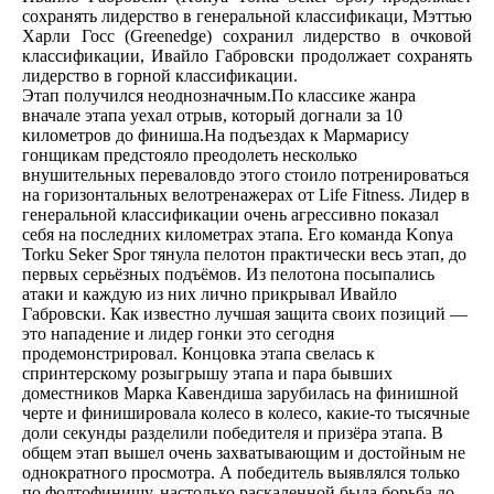
сохранять лидерство в генеральной классификаци, Мэттью
Харли Госс (Greenedge) сохранил лидерство в очковой
классификации, Ивайло Габровски продолжает сохранять
лидерство в горной классификации.
Этап получился неоднозначным.По классике жанра
вначале этапа уехал отрыв, который догнали за 10
километров до финиша.На подъездах к Мармарису
гонщикам предстояло преодолеть несколько
внушительных переваловдо этого стоило потренироваться
на горизонтальных велотренажерах от Life Fitness. Лидер в
генеральной классификации очень агрессивно показал
себя на последних километрах этапа. Его команда Konya
Torku Seker Spor тянула пелотон практически весь этап, до
первых серьёзных подъёмов. Из пелотона посыпались
атаки и каждую из них лично прикрывал Ивайло
Габровски. Как известно лучшая защита своих позиций —
это нападение и лидер гонки это сегодня
продемонстрировал. Концовка этапа свелась к
спринтерскому розыгрышу этапа и пара бывших
доместников Марка Кавендиша зарубилась на финишной
черте и финишировала колесо в колесо, какие-то тысячные
доли секунды разделили победителя и призёра этапа. В
общем этап вышел очень захватывающим и достойным не
однократного просмотра. А победитель выявлялся только
по фолтофинишу, настолько раскаленной была борьба до