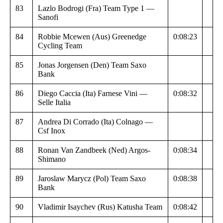
83
Lazlo Bodrogi (Fra) Team Type 1 —
Sanofi
84
Robbie Mcewen (Aus) Greenedge
0:08:23
Cycling Team
85
Jonas Jorgensen (Den) Team Saxo
Bank
86
Diego Caccia (Ita) Farnese Vini —
0:08:32
Selle Italia
87
Andrea Di Corrado (Ita) Colnago —
Csf Inox
88
Ronan Van Zandbeek (Ned) Argos-
0:08:34
Shimano
89
Jaroslaw Marycz (Pol) Team Saxo
0:08:38
Bank
90
Vladimir Isaychev (Rus) Katusha Team
0:08:42