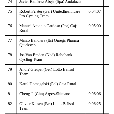
74
Javier Ram?rez Abeja (Spa) Andalucia
75
Robert F?rster (Ger) Unitedhealthcare
0:04:07
Pro Cycling Team
76
Manuel Antonio Cardoso (Por) Caja
0:05:00
Rural
77
Marco Bandiera (Ita) Omega Pharma-
Quickstep
78
Jos Van Emden (Ned) Rabobank
Cycling Team
79
Andr? Greipel (Ger) Lotto Belisol
Team
80
Karol Domagalski (Pol) Caja Rural
81
Cheng Ji (Chn) Argos-Shimano
0:06:06
82
Olivier Kaisen (Bel) Lotto Belisol
0:06:25
Team