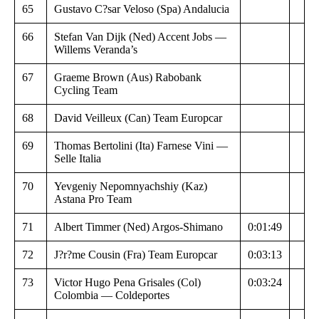
65
Gustavo C?sar Veloso (Spa) Andalucia
66
Stefan Van Dijk (Ned) Accent Jobs —
Willems Veranda’s
67
Graeme Brown (Aus) Rabobank
Cycling Team
68
David Veilleux (Can) Team Europcar
69
Thomas Bertolini (Ita) Farnese Vini —
Selle Italia
70
Yevgeniy Nepomnyachshiy (Kaz)
Astana Pro Team
71
Albert Timmer (Ned) Argos-Shimano
0:01:49
72
J?r?me Cousin (Fra) Team Europcar
0:03:13
73
Victor Hugo Pena Grisales (Col)
0:03:24
Colombia — Coldeportes