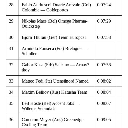
28
Fabio Andrescol Duarte Arevalo (Col)
0:07:24
Colombia — Coldeportes
29
Nikolas Maes (Bel) Omega Pharma-
0:07:29
Quickstep
30
Bjorn Thurau (Ger) Team Europcar
0:07:53
31
Armindo Fonseca (Fra) Bretagne —
Schuller
32
Gabor Kasa (Srb) Salcano — Arnav?
0:07:58
tkoy
33
Matteo Fedi (Ita) Utensilnord Named
0:08:02
34
Maxim Belkov (Rus) Katusha Team
0:08:04
35
Leif Hoste (Bel) Accent Jobs —
0:08:07
Willems Veranda’s
36
Cameron Meyer (Aus) Greenedge
0:09:05
Cycling Team