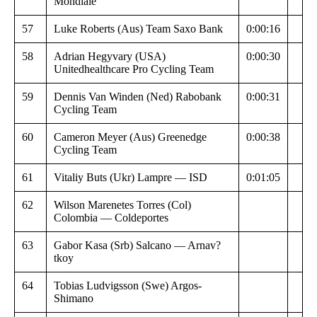
Mondiale
57
Luke Roberts (Aus) Team Saxo Bank
0:00:16
58
Adrian Hegyvary (USA)
0:00:30
Unitedhealthcare Pro Cycling Team
59
Dennis Van Winden (Ned) Rabobank
0:00:31
Cycling Team
60
Cameron Meyer (Aus) Greenedge
0:00:38
Cycling Team
61
Vitaliy Buts (Ukr) Lampre — ISD
0:01:05
62
Wilson Marenetes Torres (Col)
Colombia — Coldeportes
63
Gabor Kasa (Srb) Salcano — Arnav?
tkoy
64
Tobias Ludvigsson (Swe) Argos-
Shimano