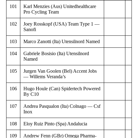
101
Karl Menzies (Aus) Unitedhealthcare
Pro Cycling Team
102
Joey Rosskopf (USA) Team Type 1 —
Sanofi
103
Marco Zanotti (Ita) Utensilnord Named
104
Gabriele Bosisio (Ita) Utensilnord
Named
105
Jurgen Van Goolen (Bel) Accent Jobs
— Willems Veranda’s
106
Hugo Houle (Can) Spidertech Powered
By C10
107
Andrea Pasqualon (Ita) Colnago — Csf
Inox
108
Eloy Ruiz Pinto (Spa) Andalucia
109
Andrew Fenn (GBr) Omega Pharma-