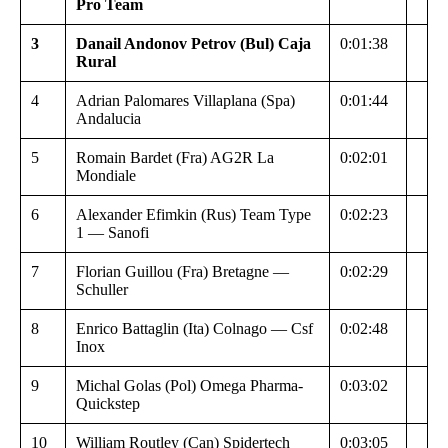
Pro Team
3
Danail Andonov Petrov (Bul) Caja
0:01:38
Rural
4
Adrian Palomares Villaplana (Spa)
0:01:44
Andalucia
5
Romain Bardet (Fra) AG2R La
0:02:01
Mondiale
6
Alexander Efimkin (Rus) Team Type
0:02:23
1 — Sanofi
7
Florian Guillou (Fra) Bretagne —
0:02:29
Schuller
8
Enrico Battaglin (Ita) Colnago — Csf
0:02:48
Inox
9
Michal Golas (Pol) Omega Pharma-
0:03:02
Quickstep
10
William Routley (Can) Spidertech
0:03:05