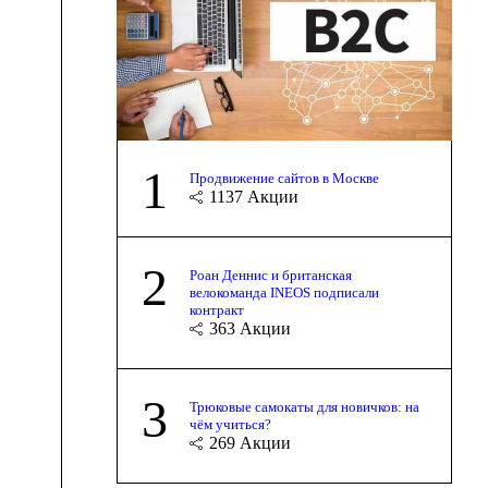
1
Продвижение сайтов в Москве
1137
Акции
2
Роан Деннис и британская
велокоманда INEOS подписали
контракт
363
Акции
3
Трюковые самокаты для новичков: на
чём учиться?
269
Акции