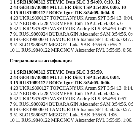
1 1 SRB19800312 STEVIC Ivan SLC 3:54:09. 0:10. 12
2 43 GER19730804 MULLER Dirk TSP 3:54:09. 0:06. 10
3 15 RUS19891122 BOEV Igor TIK 3:54:09. 0:04. 8
4 23 UKR19890127 TOPCHANYUK Artem SPT 3:54:13. 0:04.
5 47 NED19851228 VERMEER Tom TSP 3:54:54. 0:45. 6
6 32 UKR19870829 VASYLYUK Andriy KLS 3:54:56. 0:47. 5
7 91 RUS19860924 BUDАRAGIN Alexander SAM 3:54:56. 0:4
8 19 GRE19800603 TAMOURIDIS Ioannis SPT 3:54:56. 0:47. 
9 51 SLO19880627 MEZGEC Luka SAK 3:55:05. 0:56. 2
10 11 RUS19840122 MIRONOV Alexander RVL 3:55:05. 0:56.
Генеральная классификация
1 1 SRB19800312 STEVIC Ivan SLC 3:53:59.
2 43 GER19730804 MULLER Dirk TSP 3:54:03. 0:04.
3 15 RUS19891122 BOEV Igor TIK 3:54:05. 0:06.
4 23 UKR19890127 TOPCHANYUK Artem SPT 3:54:13. 0:14
5 47 NED19851228 VERMEER Tom TSP 3:54:54. 0:55.
6 32 UKR19870829 VASYLYUK Andriy KLS 3:54:56. 0:57.
7 91 RUS19860924 BUDАRAGIN Alexander SAM 3:54:56. 0:
8 19 GRE19800603 TAMOURIDIS Ioannis SPT 3:54:56. 0:57.
9 51 SLO19880627 MEZGEC Luka SAK 3:55:05. 1:06.
10 11 RUS19840122 MIRONOV Alexander RVL 3:55:05. 1:06.