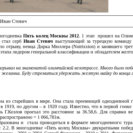
Иван Стевич
ногодневка
Пять колец Москвы 2012
. 1 этап прошел на Оли
м стал серб
Иван Стевич
выступающий за турецкую команду S
 отрыву, немца Дирка Мюллера (Nutrixxion) и занявшего трет
 этапа лидером генеральной классификации и обладателем желт
ыигрывал на знаменитой олимпийской велотрассе. Много было поб
а и желанна. Буду стремиться удержать желтую майку до конца 
а из старейших в мире. Она стала преемницей однодневной 
1919, по другим – в 1920 году. Известно, что в первой гонке 
 Г.Козлов проехал это расстояние за 36.58,6. Для справки ве
 распространено = 1 066,781м.
разована и стала проводиться в формате многодневного тура
ус 2.2. В многодневке «Пять колец Москвы» двукратными побе