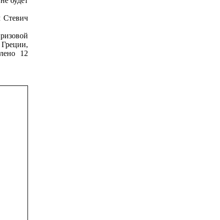
не будет
м Стевич
призовой
 Греции,
лено 12