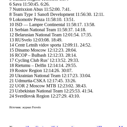
6 Sava 11:50:45. 6:26.
7 Nutrixxion Abus 11:52:00. 7:41.
8 Team Type 1 Sanofi Development 11:56:30. 12:11.
9 Lokomotiv Penza 11:58:10. 13:51.
10 ISD — Lampre Continental 11:58:17. 13:58.
11 Serbian National Team 11:58:37. 14:18.
12 Belarusian National Team 12:01:54. 17:35.
13 RUSvelo 12:03:08. 18:49.
14 Centr Letnih vidov sporta 12:09:11. 24:52.
15 Dinamo Moscow 12:12:23. 28:04.
16 RCOP – Bulbash 12:12:33. 28:14.
17 Cycling Club Rus’ 12:13:52. 29:33.
18 Rietumu – Delfin 12:14:14. 29:55.
19 Rostov Region 12:14:26. 30:07.
20 Ukrainian National Team 12:17:23. 33:04.
21 Udmurtia-CSKA 12:17:45. 33:26.
22 UOR 2 Moscow MTB 12:23:02. 38:43.
23 Uzbekistan National Team 12:25:53. 41:34.
24 Sverdlovsk Region 12:27:29. 43:10.
Источник: журнал Provelo