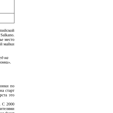
мпийской
alkano.
ье место
ой майки
ед на
гонки».
гонки по
на старт
рста это
. С 2000
дителями