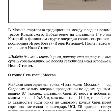
В Москве стартовала традиционная международная велом
трассе Крылатского. Победителем на дистанции 149,6 к
Который в финишном спурте опередил своих соперников по
россиянина Игоря Боева («Итера-Катюша»). После первого
становится Иван Стевич.
«Победа для меня очень дорога, потому что ни разу я не в
других соревнованиях, но победа сегодня для меня особенн
Иван Стевич
.
О гонке Пять колец Москвы.
Майская многодневная гонка «Пять колец Москвы» — одн
Садовому кольцу, впервые проведенной по одним данным в 
вышло 87 человек, дистанция была 20 верст и победитель
минимально = 1 046,6 м, максимально = 1111 м, и наиболее
В девяностые годы гонка по Садовому кольцу была преоб
соревнование входит в календарь UCI. Ей присвоен стат