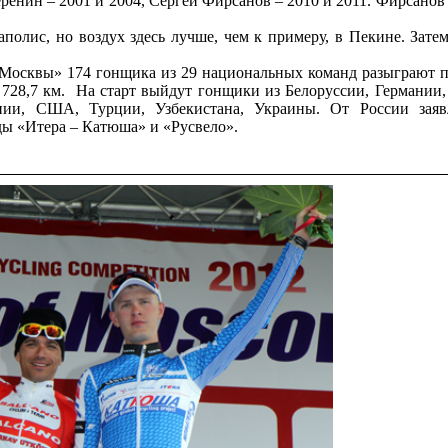
ренин – 2001 и 2004, Сергей Фирсанов – 2010 и 2011. Фирсанов 
полис, но воздух здесь лучше, чем к примеру, в Пекине. Зате
 Москвы» 174 гонщика из 29 национальных команд разыграют 
 728,7 км. На старт выйдут гонщики из Белоруссии, Германии,
ении, США, Турции, Узбекистана, Украины. От России заяв
ды «Итера – Катюша» и «Русвело».