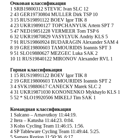
Очковая классификация
1 SRB19800312 STEVIC Ivan SLC 12
2 43 GER19730804 MULLER Dirk TSP 10
3 15 RUS19891122 BOEV Igor TIK 8
4 23 UKR19890127 TOPCHANYUK Artem SPT 7
5 47 NED19851228 VERMEER Tom TSP 6
6 32 UKR19870829 VASYLYUK Andriy KLS 5
7 91 RUS19860924 BUDАRAGIN Alexander SAM 4
8 19 GRE19800603 TAMOURIDIS Ioannis SPT 3
9 51 SLO19880627 MEZGEC Luka SAK 2
10 11 RUS19840122 MIRONOV Alexander RVL 1
Горная классификация
1 15 RUS19891122 BOEV Igor TIK 8
2 19 GRE19800603 TAMOURIDIS Ioannis SPT 2
3 4 SVK19880617 CANECKY Marek SLC 2
4 31 UKR19871030 KONONENKO Mykhaylo KLS 1
5 52 * SLO19920506 MIKELJ Tim SAK 1
Командная классификация
1 Salcano – Arnavutkoy 11:44:19.
2 Itera – Katusha 11:44:23. 0:04.
3 Kolss Cycling Team 11:46:15. 1:56.
4 SP Tableware Cycling Team 11:49:44. 5:25.
5 Samara Region 11:50:36. 6:17.