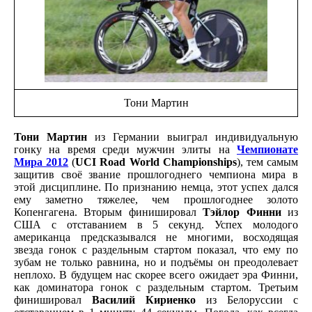
Тони Мартин
Тони Мартин
из Германии выиграл индивидуальную
гонку на время среди мужчин элиты на
Чемпионате
Мира 2012
(
UCI Road World Championships
), тем самым
защитив своё звание прошлогоднего чемпиона мира в
этой дисциплине. По признанию немца, этот успех дался
ему заметно тяжелее, чем прошлогоднее золото
Копенгагена. Вторым финишировал
Тэйлор Финни
из
США с отставанием в 5 секунд. Успех молодого
американца предсказывался не многими, восходящая
звезда гонок с раздельным стартом показал, что ему по
зубам не только равнина, но и подъёмы он преодолевает
неплохо. В будущем нас скорее всего ожидает эра Финни,
как доминатора гонок с раздельным стартом. Третьим
финишировал
Василий Кириенко
из Белоруссии с