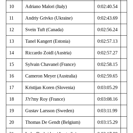
10
Adriano Malori (Italy)
0:02:40.54
11
Andriy Grivko (Ukraine)
0:02:43.69
12
Svein Tuft (Canada)
0:02:56.24
13
Tanel Kangert (Estonia)
0:02:57.13
14
Riccardo Zoidl (Austria)
0:02:57.27
15
Sylvain Chavanel (France)
0:02:58.15
16
Cameron Meyer (Australia)
0:02:59.65
17
Kristijan Koren (Slovenia)
0:03:05.29
18
J?r?my Roy (France)
0:03:08.16
19
Gustav Larsson (Sweden)
0:03:11.99
20
Thomas De Gendt (Belgium)
0:03:15.29