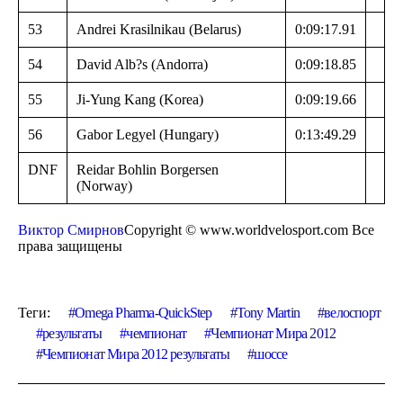
53
Andrei Krasilnikau (Belarus)
0:09:17.91
54
David Alb?s (Andorra)
0:09:18.85
55
Ji-Yung Kang (Korea)
0:09:19.66
56
Gabor Legyel (Hungary)
0:13:49.29
DNF
Reidar Bohlin Borgersen
(Norway)
Виктор Смирнов
Copyright © www.worldvelosport.com Все
права защищены
Теги:
Omega Pharma-QuickStep
Tony Martin
велоспорт
результаты
чемпионат
Чемпионат Мира 2012
Чемпионат Мира 2012 результаты
шоссе