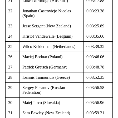
21
Luke Durbridge (Australia)
0:03:17.88
22
Jonathan Castroviejo Nicolas
0:03:23.38
(Spain)
23
Jesse Sergent (New Zealand)
0:03:25.89
24
Kristof Vandewalle (Belgium)
0:03:35.66
25
Wilco Kelderman (Netherlands)
0:03:39.35
26
Maciej Bodnar (Poland)
0:03:46.06
27
Patrick Gretsch (Germany)
0:03:48.78
28
Ioannis Tamouridis (Greece)
0:03:52.35
29
Sergey Firsanov (Russian
0:03:56.58
Federation)
30
Matej Jurco (Slovakia)
0:03:56.96
31
Sam Bewley (New Zealand)
0:03:59.21