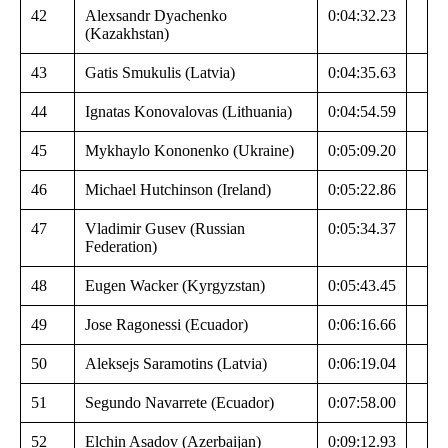
42
Alexsandr Dyachenko
0:04:32.23
(Kazakhstan)
43
Gatis Smukulis (Latvia)
0:04:35.63
44
Ignatas Konovalovas (Lithuania)
0:04:54.59
45
Mykhaylo Kononenko (Ukraine)
0:05:09.20
46
Michael Hutchinson (Ireland)
0:05:22.86
47
Vladimir Gusev (Russian
0:05:34.37
Federation)
48
Eugen Wacker (Kyrgyzstan)
0:05:43.45
49
Jose Ragonessi (Ecuador)
0:06:16.66
50
Aleksejs Saramotins (Latvia)
0:06:19.04
51
Segundo Navarrete (Ecuador)
0:07:58.00
52
Elchin Asadov (Azerbaijan)
0:09:12.93