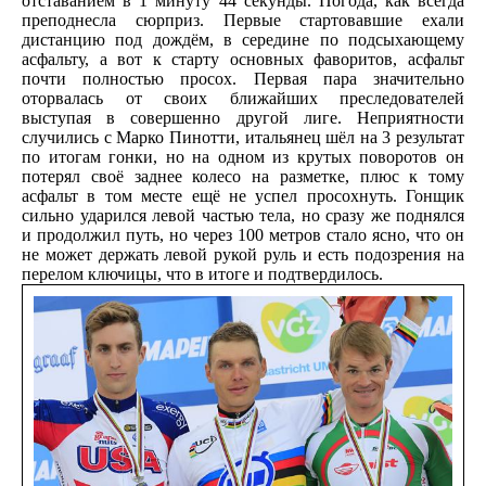
отставанием в 1 минуту 44 секунды. Погода, как всегда
преподнесла сюрприз. Первые стартовавшие ехали
дистанцию под дождём, в середине по подсыхающему
асфальту, а вот к старту основных фаворитов, асфальт
почти полностью просох. Первая пара значительно
оторвалась от своих ближайших преследователей
выступая в совершенно другой лиге. Неприятности
случились с Марко Пинотти, итальянец шёл на 3 результат
по итогам гонки, но на одном из крутых поворотов он
потерял своё заднее колесо на разметке, плюс к тому
асфальт в том месте ещё не успел просохнуть. Гонщик
сильно ударился левой частью тела, но сразу же поднялся
и продолжил путь, но через 100 метров стало ясно, что он
не может держать левой рукой руль и есть подозрения на
перелом ключицы, что в итоге и подтвердилось.