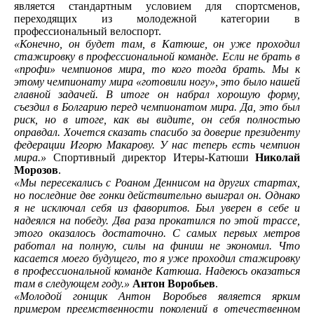
является стандартным условием для спортсменов,
переходящих из молодежной категории в
профессиональный велоспорт.
«Конечно, он будет там, в Катюше, он уже проходил
стажировку в профессиональной команде. Если не брать в
«профи» чемпионов мира, то кого тогда брать. Мы к
этому чемпионату мира «готовили ногу», это было нашей
главной задачей. В итоге он набрал хорошую форму,
съездил в Болгарию перед чемпионатом мира. Да, это был
риск, но в итоге, как вы видите, он себя полностью
оправдал. Хочется сказать спасибо за доверие президенту
федерации Игорю Макарову. У нас теперь есть чемпион
мира.»
Спортивный директор Итеры-Катюши
Николай
Морозов
.
«Мы пересекались с Роаном Деннисом на других стартах,
но последние две гонки действительно выиграл он. Однако
я не исключал себя из фаворитов. Был уверен в себе и
надеялся на победу. Два раза прокатился по этой трассе,
этого оказалось достаточно. С самых первых метров
работал на полную, силы на финиш не экономил. Что
касается моего будущего, то я уже проходил стажировку
в профессиональной команде Катюша. Надеюсь оказаться
там в следующем году.»
Антон Воробьев
.
«Молодой гонщик Антон Воробьев является ярким
примером преемственности поколений в отечественном