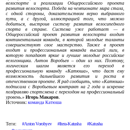
велоспорте и реализации Общероссийского проекта
развития велоспорта. Победа на чемпионате мира стала,
с одной стороны, доказательством верно выбранного
пути, а с другой, иллюстрацией того, что можно
добиться, выстроив систему развития велосипедного
спорта в стране. Система уже работает — в
Общероссийский проект развития велоспорта входит
континентальная команда, в которой молодые таланты
совершенствуют свое мастерство. Также в проект
входит и профессиональная команда высшей лиги, в
которую попадают яркие и лучшие молодые российские
велогонщики. Антон Воробьев – один из них. Поэтому,
логическим шагом является его переход в
профессиональную команду «Катюша», что даст ему
возможность дальнейшего развития и роста в
отечественном проекте. Я рад сообщить, что «Катюша»
подписала с Воробьевым контракт на 2 года и искренне
поздравляю спортсмена с переходом на профессиональный
уровень.»
Игорь Макаров
.
Источник:
команда Катюша
Теги:
Anton Vorobyev
Itera-Katusha
Katusha