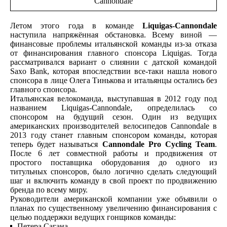
Cannondale
Летом этого года в команде
Liquigas-Cannondale
наступила напряжённая обстановка. Всему виной —
финансовые проблемы итальянской команды из-за отказа
от финансирования главного спонсора Liquigas. Тогда
рассматривался вариант о слиянии с датской командой
Saxo Bank, которая впоследствии все-таки нашла нового
спонсора в лице Олега Тинькова и итальянцы остались без
главного спонсора.
Итальянская велокоманда, выступавшая в 2012 году под
названием Liquigas-Cannondale, определилась со
спонсором на будущий сезон. Один из ведущих
американских производителей велосипедов Cannondale в
2013 году станет главным спонсором команды, которая
теперь будет называться
Cannondale Pro Cycling Team
.
После 6 лет совместной работы и продвижения от
простого поставщика оборудования до одного из
титульных спонсоров, было логично сделать следующий
шаг и включить команду в свой проект по продвижению
бренда по всему миру.
Руководители американской компании уже объявили о
планах по существенному увеличению финансирования с
целью поддержки ведущих гонщиков команды:
Петера Сагана,