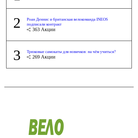
2
Роан Деннис и британская велокоманда INEOS
подписали контракт
363
Акции
3
Трюковые самокаты для новичков: на чём учиться?
269
Акции