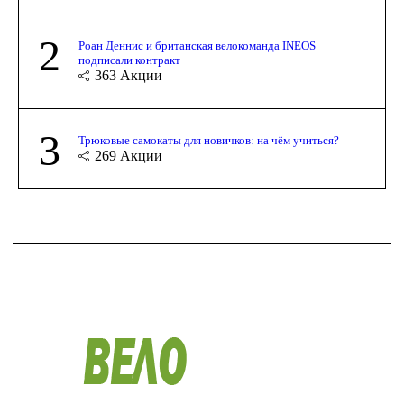
2
Роан Деннис и британская велокоманда INEOS
подписали контракт
363
Акции
3
Трюковые самокаты для новичков: на чём учиться?
269
Акции