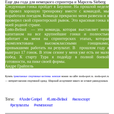
Еще два года для немецкого спринтера и Марсель Sieberg
Следующая гонка пройдет в Берлине. На прошлой неделе
я провел хорошую тренировку вместе с командой, мы
поработали поездом. Команда прекрасно меня развезла и я
проверил свой спринтерский рывок. Это красивая гонка в
моей родной стране.
Lotto-Belisol — это команда, которая выставляет меня
капитаном на все крупнейшие гонки и полностью
работает на меня на спринтерских этапах, которая
укомплектована высококлассными гонщиками,
привыкшими работать на результат. В прошлом году я
выиграл 17 гонок. В этом сезоне у меня уже есть не мало
побед. К старту Тура я подойду в полной боевой
готовности, на пике своей формы.
Андре Грайпель
Купить
трикотажные спортивные костюмы женские
можно на сайте moda-sport.ru. moda-sport.ru
— интернет-магазин спортивной одежд. Широкий ассортимент никого не оставит равнодушным.
Теги:
Andre Greipel
Lotto-Belisol
велоспорт
результаты
чемпионат