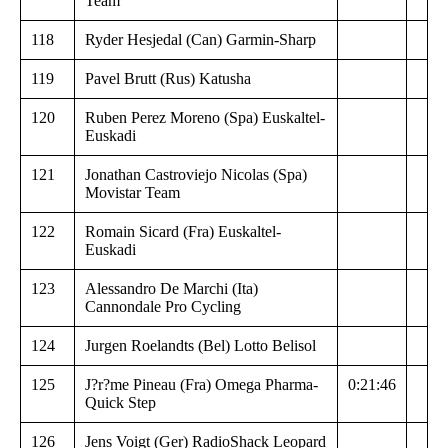
Team
118
Ryder Hesjedal (Can) Garmin-Sharp
119
Pavel Brutt (Rus) Katusha
120
Ruben Perez Moreno (Spa) Euskaltel-
Euskadi
121
Jonathan Castroviejo Nicolas (Spa)
Movistar Team
122
Romain Sicard (Fra) Euskaltel-
Euskadi
123
Alessandro De Marchi (Ita)
Cannondale Pro Cycling
124
Jurgen Roelandts (Bel) Lotto Belisol
125
J?r?me Pineau (Fra) Omega Pharma-
0:21:46
Quick Step
126
Jens Voigt (Ger) RadioShack Leopard