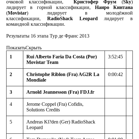
очковой классификации,
Кристофер Фрум
(
Sky
)
лидирует в горной классификации,
Наиро Кинтана
(
Movistar
) лидирует в молодёжной
классификации,
RadioShack Leopard
лидирует в
командной классификации.
Результаты 16 этапа Тур де Франс 2013
Показать
Скрыть
1
Rui Alberto Faria Da Costa (Por)
3:52:45
Movistar Team
2
Christophe Riblon (Fra) AG2R La
0:00:42
Mondiale
3
Arnold Jeannesson (Fra) FDJ.fr
4
Jerome Coppel (Fra) Cofidis,
Solutions Credits
5
Andreas Kl?den (Ger) RadioShack
Leopard