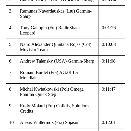
3
Ramunas Navardauskas (Ltu) Garmin-
Sharp
4
Tony Gallopin (Fra) RadioShack
0:01:26
Leopard
5
Nairo Alexander Quintana Rojas (Col)
0:10:08
Movistar Team
6
Andrew Talansky (USA) Garmin-Sharp
0:11:08
7
Romain Bardet (Fra) AG2R La
Mondiale
8
Michal Kwiatkowski (Pol) Omega
0:11:47
Pharma-Quick Step
9
Rudy Molard (Fra) Cofidis, Solutions
Credits
10
Alexis Vuillermoz (Fra) Sojasun
0:12:01