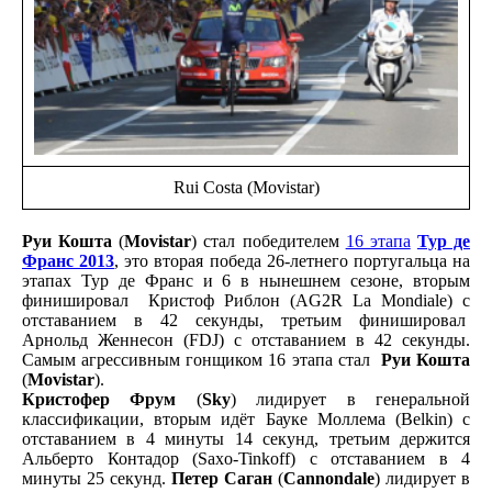
Rui Costa (Movistar)
Руи Кошта
(
Movistar
) стал победителем
16 этапа
Тур де
Франс 2013
, это вторая победа 26-летнего португальца на
этапах Тур де Франс и 6 в нынешнем сезоне, вторым
финишировал Кристоф Риблон (AG2R La Mondiale) с
отставанием в 42 секунды, третьим финишировал
Арнольд Женнесон (FDJ) с отставанием в 42 секунды.
Самым агрессивным гонщиком 16 этапа стал
Руи Кошта
(
Movistar
).
Кристофер Фрум
(
Sky
) лидирует в генеральной
классификации, вторым идёт Бауке Моллема (Belkin) с
отставанием в 4 минуты 14 секунд, третьим держится
Альберто Контадор (Saxo-Tinkoff) с отставанием в 4
минуты 25 секунд.
Петер Саган
(
Cannondale
) лидирует в