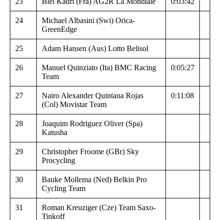
23
Blel Kadri (Fra) AG2R La Mondiale
0:03:42
24
Michael Albasini (Swi) Orica-
GreenEdge
25
Adam Hansen (Aus) Lotto Belisol
26
Manuel Quinziato (Ita) BMC Racing
0:05:27
Team
27
Nairo Alexander Quintana Rojas
0:11:08
(Col) Movistar Team
28
Joaquim Rodriguez Oliver (Spa)
Katusha
29
Christopher Froome (GBr) Sky
Procycling
30
Bauke Mollema (Ned) Belkin Pro
Cycling Team
31
Roman Kreuziger (Cze) Team Saxo-
Tinkoff