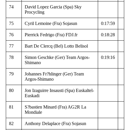
74
David Lopez Garcia (Spa) Sky
Procycling
75
Cyril Lemoine (Fra) Sojasun
0:17:59
76
Pierrick Fedrigo (Fra) FDJ.fr
0:18:28
77
Bart De Clercq (Bel) Lotto Belisol
78
Simon Geschke (Ger) Team Argos-
0:19:16
Shimano
79
Johannes Fr?hlinger (Ger) Team
Argos-Shimano
80
Jon Izaguirre Insausti (Spa) Euskaltel-
Euskadi
81
S?bastien Minard (Fra) AG2R La
Mondiale
82
Anthony Delaplace (Fra) Sojasun