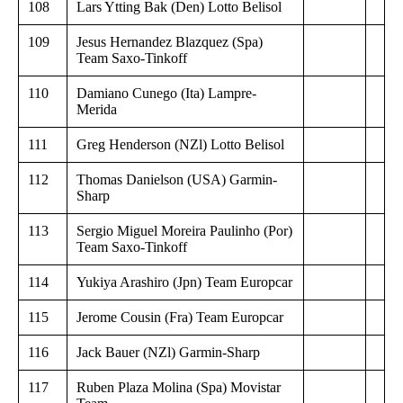
108
Lars Ytting Bak (Den) Lotto Belisol
109
Jesus Hernandez Blazquez (Spa)
Team Saxo-Tinkoff
110
Damiano Cunego (Ita) Lampre-
Merida
111
Greg Henderson (NZl) Lotto Belisol
112
Thomas Danielson (USA) Garmin-
Sharp
113
Sergio Miguel Moreira Paulinho (Por)
Team Saxo-Tinkoff
114
Yukiya Arashiro (Jpn) Team Europcar
115
Jerome Cousin (Fra) Team Europcar
116
Jack Bauer (NZl) Garmin-Sharp
117
Ruben Plaza Molina (Spa) Movistar