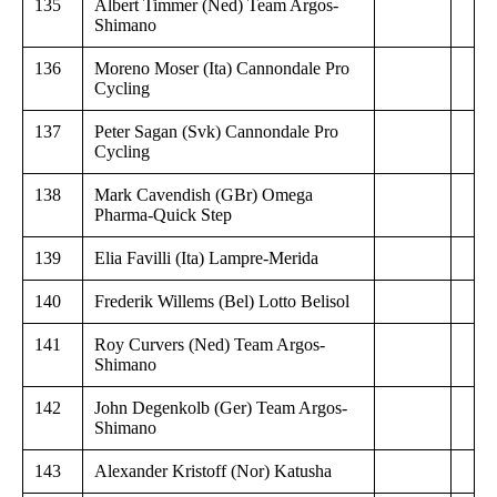
135
Albert Timmer (Ned) Team Argos-
Shimano
136
Moreno Moser (Ita) Cannondale Pro
Cycling
137
Peter Sagan (Svk) Cannondale Pro
Cycling
138
Mark Cavendish (GBr) Omega
Pharma-Quick Step
139
Elia Favilli (Ita) Lampre-Merida
140
Frederik Willems (Bel) Lotto Belisol
141
Roy Curvers (Ned) Team Argos-
Shimano
142
John Degenkolb (Ger) Team Argos-
Shimano
143
Alexander Kristoff (Nor) Katusha