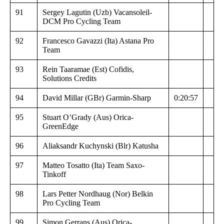
91
Sergey Lagutin (Uzb) Vacansoleil-
DCM Pro Cycling Team
92
Francesco Gavazzi (Ita) Astana Pro
Team
93
Rein Taaramae (Est) Cofidis,
Solutions Credits
94
David Millar (GBr) Garmin-Sharp
0:20:57
95
Stuart O’Grady (Aus) Orica-
GreenEdge
96
Aliaksandr Kuchynski (Blr) Katusha
97
Matteo Tosatto (Ita) Team Saxo-
Tinkoff
98
Lars Petter Nordhaug (Nor) Belkin
Pro Cycling Team
99
Simon Gerrans (Aus) Orica-