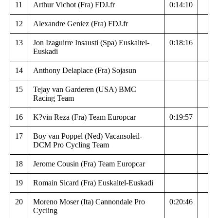
11
Arthur Vichot (Fra) FDJ.fr
0:14:10
12
Alexandre Geniez (Fra) FDJ.fr
13
Jon Izaguirre Insausti (Spa) Euskaltel-
0:18:16
Euskadi
14
Anthony Delaplace (Fra) Sojasun
15
Tejay van Garderen (USA) BMC
Racing Team
16
K?vin Reza (Fra) Team Europcar
0:19:57
17
Boy van Poppel (Ned) Vacansoleil-
DCM Pro Cycling Team
18
Jerome Cousin (Fra) Team Europcar
19
Romain Sicard (Fra) Euskaltel-Euskadi
20
Moreno Moser (Ita) Cannondale Pro
0:20:46
Cycling