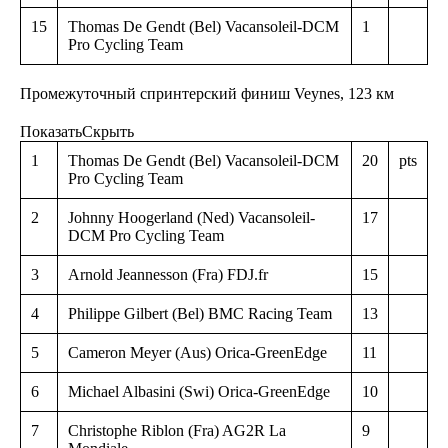
15
Thomas De Gendt (Bel) Vacansoleil-DCM
1
Pro Cycling Team
Промежуточный спринтерский финиш Veynes, 123 км
Показать
Скрыть
1
Thomas De Gendt (Bel) Vacansoleil-DCM
20
pts
Pro Cycling Team
2
Johnny Hoogerland (Ned) Vacansoleil-
17
DCM Pro Cycling Team
3
Arnold Jeannesson (Fra) FDJ.fr
15
4
Philippe Gilbert (Bel) BMC Racing Team
13
5
Cameron Meyer (Aus) Orica-GreenEdge
11
6
Michael Albasini (Swi) Orica-GreenEdge
10
7
Christophe Riblon (Fra) AG2R La
9