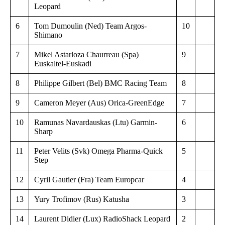
Leopard
6
Tom Dumoulin (Ned) Team Argos-
10
Shimano
7
Mikel Astarloza Chaurreau (Spa)
9
Euskaltel-Euskadi
8
Philippe Gilbert (Bel) BMC Racing Team
8
9
Cameron Meyer (Aus) Orica-GreenEdge
7
10
Ramunas Navardauskas (Ltu) Garmin-
6
Sharp
11
Peter Velits (Svk) Omega Pharma-Quick
5
Step
12
Cyril Gautier (Fra) Team Europcar
4
13
Yury Trofimov (Rus) Katusha
3
14
Laurent Didier (Lux) RadioShack Leopard
2