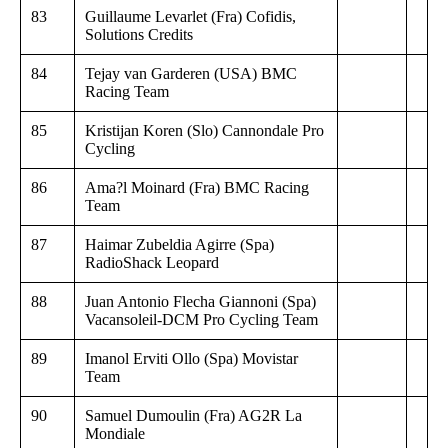
83
Guillaume Levarlet (Fra) Cofidis,
Solutions Credits
84
Tejay van Garderen (USA) BMC
Racing Team
85
Kristijan Koren (Slo) Cannondale Pro
Cycling
86
Ama?l Moinard (Fra) BMC Racing
Team
87
Haimar Zubeldia Agirre (Spa)
RadioShack Leopard
88
Juan Antonio Flecha Giannoni (Spa)
Vacansoleil-DCM Pro Cycling Team
89
Imanol Erviti Ollo (Spa) Movistar
Team
90
Samuel Dumoulin (Fra) AG2R La
Mondiale