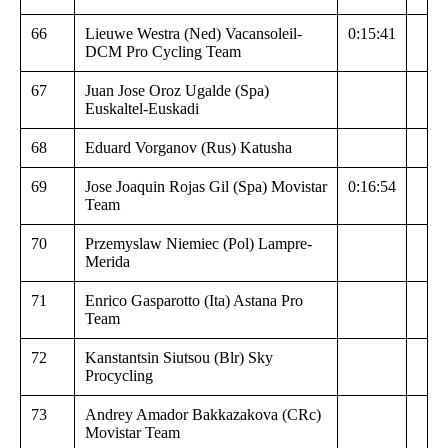
66
Lieuwe Westra (Ned) Vacansoleil-
0:15:41
DCM Pro Cycling Team
67
Juan Jose Oroz Ugalde (Spa)
Euskaltel-Euskadi
68
Eduard Vorganov (Rus) Katusha
69
Jose Joaquin Rojas Gil (Spa) Movistar
0:16:54
Team
70
Przemyslaw Niemiec (Pol) Lampre-
Merida
71
Enrico Gasparotto (Ita) Astana Pro
Team
72
Kanstantsin Siutsou (Blr) Sky
Procycling
73
Andrey Amador Bakkazakova (CRc)
Movistar Team