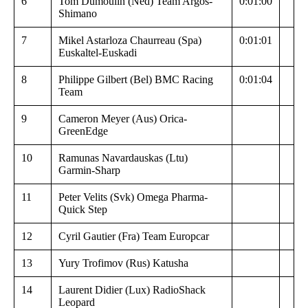
6
Tom Dumoulin (Ned) Team Argos-
0:01:00
Shimano
7
Mikel Astarloza Chaurreau (Spa)
0:01:01
Euskaltel-Euskadi
8
Philippe Gilbert (Bel) BMC Racing
0:01:04
Team
9
Cameron Meyer (Aus) Orica-
GreenEdge
10
Ramunas Navardauskas (Ltu)
Garmin-Sharp
11
Peter Velits (Svk) Omega Pharma-
Quick Step
12
Cyril Gautier (Fra) Team Europcar
13
Yury Trofimov (Rus) Katusha
14
Laurent Didier (Lux) RadioShack
Leopard