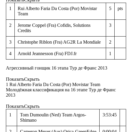
1
Rui Alberto Faria Da Costa (Por) Movistar
5
pts
Team
2
Jerome Coppel (Fra) Cofidis, Solutions
3
Credits
3
Christophe Riblon (Fra) AG2R La Mondiale
2
4
Arnold Jeannesson (Fra) FDJ.fr
1
Агрессивный гонщик 16 этапа Тур де Франс 2013
Показать
Скрыть
1 Rui Alberto Faria Da Costa (Por) Movistar Team
Молодёжная классификация на 16 этапе Тур де Франс
2013
Показать
Скрыть
1
Tom Dumoulin (Ned) Team Argos-
3:53:45
Shimano
2
Cameron Meyer (Aus) Orica-GreenEdge
0:00:04