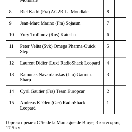
Mondiale
8
Blel Kadri (Fra) AG2R La Mondiale
8
9
Jean-Marc Marino (Fra) Sojasun
7
10
Yury Trofimov (Rus) Katusha
6
11
Peter Velits (Svk) Omega Pharma-Quick
5
Step
12
Laurent Didier (Lux) RadioShack Leopard
4
13
Ramunas Navardauskas (Ltu) Garmin-
3
Sharp
14
Cyril Gautier (Fra) Team Europcar
2
15
Andreas Kl?den (Ger) RadioShack
1
Leopard
Горная премия C?te de la Montagne de Bluye, 3 категория,
17.5 км