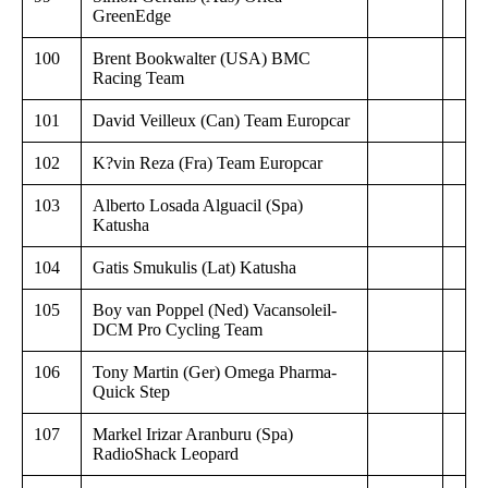
GreenEdge
100
Brent Bookwalter (USA) BMC
Racing Team
101
David Veilleux (Can) Team Europcar
102
K?vin Reza (Fra) Team Europcar
103
Alberto Losada Alguacil (Spa)
Katusha
104
Gatis Smukulis (Lat) Katusha
105
Boy van Poppel (Ned) Vacansoleil-
DCM Pro Cycling Team
106
Tony Martin (Ger) Omega Pharma-
Quick Step
107
Markel Irizar Aranburu (Spa)
RadioShack Leopard