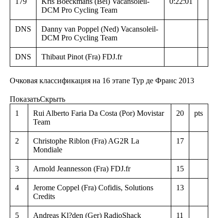
179
Kris Boeckmans (Bel) Vacansoleil-
0:22:01
DCM Pro Cycling Team
DNS
Danny van Poppel (Ned) Vacansoleil-
DCM Pro Cycling Team
DNS
Thibaut Pinot (Fra) FDJ.fr
Очковая классификация на 16 этапе Тур де Франс 2013
Показать
Скрыть
1
Rui Alberto Faria Da Costa (Por) Movistar
20
pts
Team
2
Christophe Riblon (Fra) AG2R La
17
Mondiale
3
Arnold Jeannesson (Fra) FDJ.fr
15
4
Jerome Coppel (Fra) Cofidis, Solutions
13
Credits
5
Andreas Kl?den (Ger) RadioShack
11