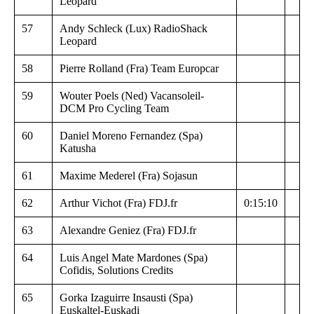
Leopard
57
Andy Schleck (Lux) RadioShack
Leopard
58
Pierre Rolland (Fra) Team Europcar
59
Wouter Poels (Ned) Vacansoleil-
DCM Pro Cycling Team
60
Daniel Moreno Fernandez (Spa)
Katusha
61
Maxime Mederel (Fra) Sojasun
62
Arthur Vichot (Fra) FDJ.fr
0:15:10
63
Alexandre Geniez (Fra) FDJ.fr
64
Luis Angel Mate Mardones (Spa)
Cofidis, Solutions Credits
65
Gorka Izaguirre Insausti (Spa)
Euskaltel-Euskadi