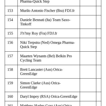
Pharma-Quick Step
153
Murilo Antonio Fischer (Bra) FDJ.fr
154
Daniele Bennati (Ita) Team Saxo-
Tinkoff
155
J?r?my Roy (Fra) FDJ.fr
156
Niki Terpstra (Ned) Omega Pharma-
Quick Step
157
Maarten Wynants (Bel) Belkin Pro
Cycling Team
158
Brett Lancaster (Aus) Orica-
GreenEdge
159
Simon Clarke (Aus) Orica-
GreenEdge
160
Daryl Impey (RSA) Orica-GreenEdge
161
Matthew Harley Goss (Aus) Orica-