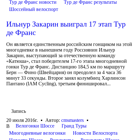
Тур де Франс новости
Тур де Франс результаты
Шоссейный велоспорт
Ильнур Закарин выиграл 17 этап Тур
де Франс
Он является единственным российским гонщиком на этой
многодневке в нынешнем году Россиянин Ильнур
Закарин, выступающий за отечественную команду
«Катюша», стал победителем 17-го этапа многодневной
гонки Тур де Франс. Дистанцию 184,5 км по маршруту
Берн — Фино (Швейцария) он преодолел за 4 часа 36
минут 33 секунды. Второе занял колумбиец Харлинсон
Пантано (IAM Cycling), третьим финишировал...
Запись
20 июля 2016г.
Автор:
cmsmasters
Велогонки Шоссе
Гранд Туры
В
Многодневные велогонки
Новости Велоспорта