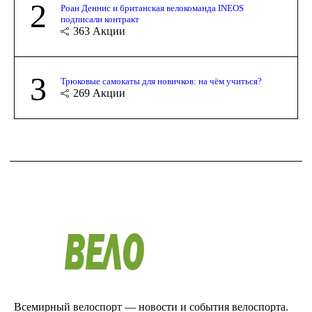
2
Роан Деннис и британская велокоманда INEOS
подписали контракт
363
Акции
3
Трюковые самокаты для новичков: на чём учиться?
269
Акции
Всемирный велоспорт — новости и события велоспорта.