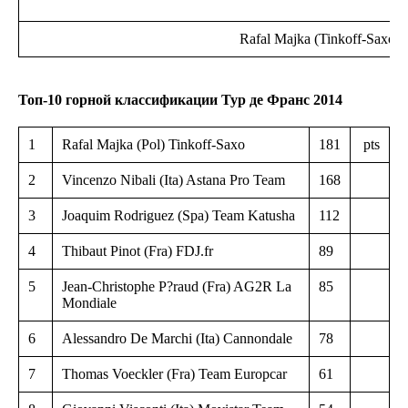
Rafal Majka (Tinkoff-Saxo)
Топ-10 горной классификации Тур де Франс 2014
1
Rafal Majka (Pol) Tinkoff-Saxo
181
pts
2
Vincenzo Nibali (Ita) Astana Pro Team
168
3
Joaquim Rodriguez (Spa) Team Katusha
112
4
Thibaut Pinot (Fra) FDJ.fr
89
5
Jean-Christophe P?raud (Fra) AG2R La
85
Mondiale
6
Alessandro De Marchi (Ita) Cannondale
78
7
Thomas Voeckler (Fra) Team Europcar
61