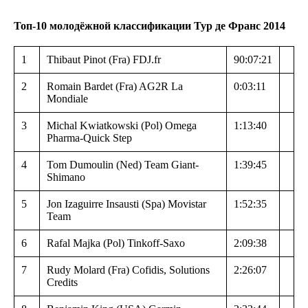
Топ-10 молодёжной классификации Тур де Франс 2014
1
Thibaut Pinot (Fra) FDJ.fr
90:07:21
2
Romain Bardet (Fra) AG2R La
0:03:11
Mondiale
3
Michal Kwiatkowski (Pol) Omega
1:13:40
Pharma-Quick Step
4
Tom Dumoulin (Ned) Team Giant-
1:39:45
Shimano
5
Jon Izaguirre Insausti (Spa) Movistar
1:52:35
Team
6
Rafal Majka (Pol) Tinkoff-Saxo
2:09:38
7
Rudy Molard (Fra) Cofidis, Solutions
2:26:07
Credits