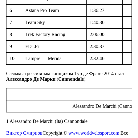
6
Astana Pro Team
1:36:27
7
Team Sky
1:40:36
8
Trek Factory Racing
2:06:00
9
FDJ.Fr
2:30:37
10
Lampre — Merida
2:32:46
Самым агрессивным гонщиком Тур де Франс 2014 стал
Алессандро Де Марки
(
Cannondale
).
Alessandro De Marchi (Cannonda
1 Alessandro De Marchi (Ita) Cannondale
Виктор Смирнов
Copyright ©
www.worldvelosport.com
Все