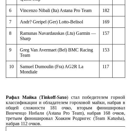
6
Vincenzo Nibali (Ita) Astana Pro Team
182
7
Andr? Greipel (Ger) Lotto-Belisol
169
8
Ramunas Navardauskas (Ltu) Garmin —
157
Sharp
9
Greg Van Avermaet (Bel) BMC Racing
153
Team
10
Samuel Dumoulin (Fra) AG2R La
117
Mondiale
Рафал Майка
(
Tinkoff-Saxo
) стал победителем горной
классификации и обладателем гороховой майки, набрав в
общей сложности 181 очко, вторым финишировал
Винченцо Нибали (Astana Pro Team), набрав 168 очков,
третьим финишировал Хоаким Родригес (Team Katusha),
набрав 112 очков.