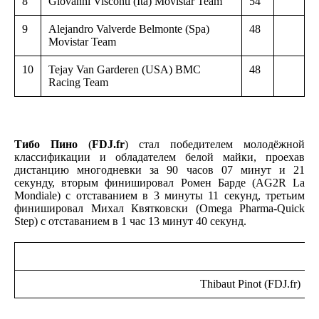
8
Giovanni Visconti (Ita) Movistar Team
54
9
Alejandro Valverde Belmonte (Spa)
48
Movistar Team
10
Tejay Van Garderen (USA) BMC
48
Racing Team
Тибо Пино
(
FDJ.fr
) стал победителем молодёжной
классификации и обладателем белой майки, проехав
дистанцию многодневки за 90 часов 07 минут и 21
секунду, вторым финишировал Ромен Барде (AG2R La
Mondiale)
с отставанием в 3 минуты 11 секунд, третьим
финишировал Михал Квятковски (Omega Pharma-Quick
Step) с отставанием в 1 час 13 минут 40 секунд.
Thibaut Pinot (FDJ.fr)