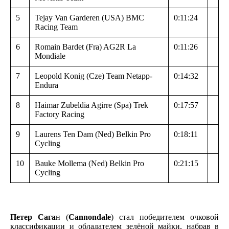
5
Tejay Van Garderen (USA) BMC
0:11:24
Racing Team
6
Romain Bardet (Fra) AG2R La
0:11:26
Mondiale
7
Leopold Konig (Cze) Team Netapp-
0:14:32
Endura
8
Haimar Zubeldia Agirre (Spa) Trek
0:17:57
Factory Racing
9
Laurens Ten Dam (Ned) Belkin Pro
0:18:11
Cycling
10
Bauke Mollema (Ned) Belkin Pro
0:21:15
Cycling
Петер Сага
н (
Cannondale
) стал победителем очковой
классификации и обладателем зелёной майки, набрав в