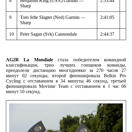
8
Benjamin King (USA) Garmin —
2:33:44
Sharp
9
Tom Jelte Slagter (Ned) Garmin —
2:41:05
Sharp
10
Peter Sagan (Svk) Cannondale
2:44:37
AG2R La Mondiale
стала победителем командной
классификации, трио лучших гонщиков команды,
преодолели дистанцию многодневки за 270 часов 27
минут 02 секунды, второй финишировала Belkin Pro
Cycling с отставанием в 34 минуты 46 секунд, третьей
финишировала Movistar Team с отставанием в 1 час 06
минут 10 секунд.