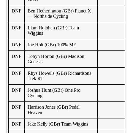
DNF
Ben Hetherington (GBr) Planet X
— Northside Cycling
DNF
Liam Holohan (GBr) Team
Wiggins
DNF
Joe Holt (GBr) 100% ME
DNF
Tobyn Horton (GBr) Madison
Genesis
DNF
Rhys Howells (GBr) Richardsons-
Trek RT
DNF
Joshua Hunt (GBr) One Pro
Cycling
DNF
Harrison Jones (GBr) Pedal
Heaven
DNF
Jake Kelly (GBr) Team Wiggins