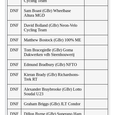
Cycling Team
DNF
Sam Boast (GBr) Wheelbase
Altura MGD
DNF
David Bolland (GBr) Neon-Velo
Cycling Team
DNF
Matthew Bostock (GBr) 100% ME
DNF
Tom Bracegirdle (GBr) Goma
Dakwerken vdb Steenhouwerij
DNF
Edmund Bradbury (GBr) NFTO
DNF
Kieran Brady (GBr) Richardsons-
Trek RT
DNF
Alexander Braybrooke (GBr) Lotto
Soudal U23
DNF
Graham Briggs (GBr) JLT Condor
DNF
Dillon Byrne (GBr) Superano Ham