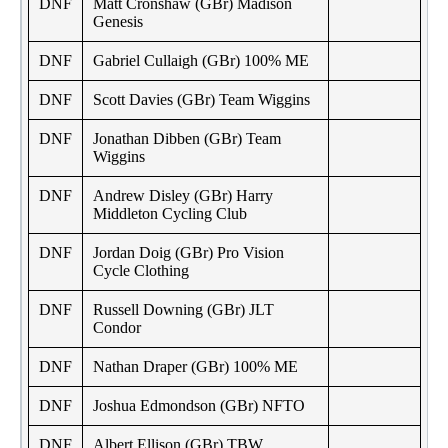
DNF
Matt Cronshaw (GBr) Madison
Genesis
DNF
Gabriel Cullaigh (GBr) 100% ME
DNF
Scott Davies (GBr) Team Wiggins
DNF
Jonathan Dibben (GBr) Team
Wiggins
DNF
Andrew Disley (GBr) Harry
Middleton Cycling Club
DNF
Jordan Doig (GBr) Pro Vision
Cycle Clothing
DNF
Russell Downing (GBr) JLT
Condor
DNF
Nathan Draper (GBr) 100% ME
DNF
Joshua Edmondson (GBr) NFTO
DNF
Albert Ellison (GBr) TBW