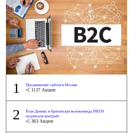
1
Продвижение сайтов в Москве
1137
Акции
2
Роан Деннис и британская велокоманда INEOS
подписали контракт
363
Акции