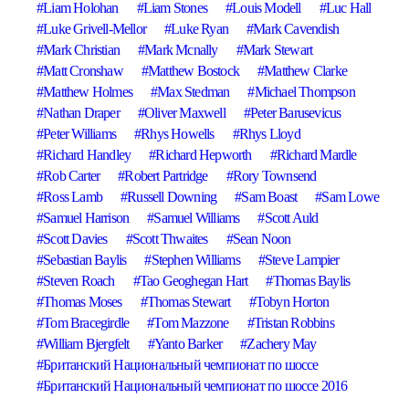
Liam Holohan
Liam Stones
Louis Modell
Luc Hall
Luke Grivell-Mellor
Luke Ryan
Mark Cavendish
Mark Christian
Mark Mcnally
Mark Stewart
Matt Cronshaw
Matthew Bostock
Matthew Clarke
Matthew Holmes
Max Stedman
Michael Thompson
Nathan Draper
Oliver Maxwell
Peter Barusevicus
Peter Williams
Rhys Howells
Rhys Lloyd
Richard Handley
Richard Hepworth
Richard Mardle
Rob Carter
Robert Partridge
Rory Townsend
Ross Lamb
Russell Downing
Sam Boast
Sam Lowe
Samuel Harrison
Samuel Williams
Scott Auld
Scott Davies
Scott Thwaites
Sean Noon
Sebastian Baylis
Stephen Williams
Steve Lampier
Steven Roach
Tao Geoghegan Hart
Thomas Baylis
Thomas Moses
Thomas Stewart
Tobyn Horton
Tom Bracegirdle
Tom Mazzone
Tristan Robbins
William Bjergfelt
Yanto Barker
Zachery May
Британский Национальный чемпионат по шоссе
Британский Национальный чемпионат по шоссе 2016