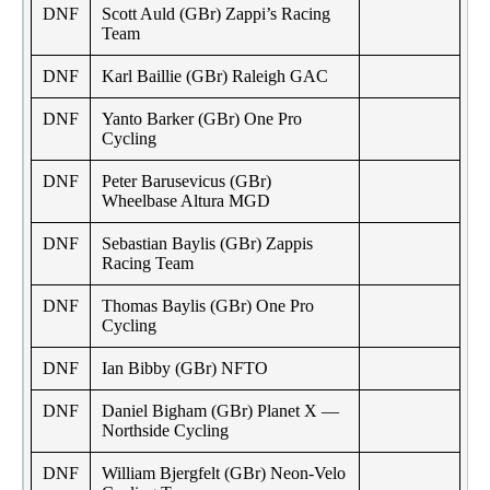
DNF
Scott Auld (GBr) Zappi’s Racing
Team
DNF
Karl Baillie (GBr) Raleigh GAC
DNF
Yanto Barker (GBr) One Pro
Cycling
DNF
Peter Barusevicus (GBr)
Wheelbase Altura MGD
DNF
Sebastian Baylis (GBr) Zappis
Racing Team
DNF
Thomas Baylis (GBr) One Pro
Cycling
DNF
Ian Bibby (GBr) NFTO
DNF
Daniel Bigham (GBr) Planet X —
Northside Cycling
DNF
William Bjergfelt (GBr) Neon-Velo