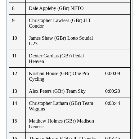
8
Dale Appleby (GBr) NFTO
9
Christopher Lawless (GBr) JLT
Condor
10
James Shaw (GBr) Lotto Soudal
U23
11
Dexter Gardias (GBr) Pedal
Heaven
12
Kristian House (GBr) One Pro
0:00:09
Cycling
13
Alex Peters (GBr) Team Sky
0:00:20
14
Christopher Latham (GBr) Team
0:03:44
Wiggins
15
Matthew Holmes (GBr) Madison
Genesis
16
Thomas Moses (GBr) JLT Condor
0:03:45