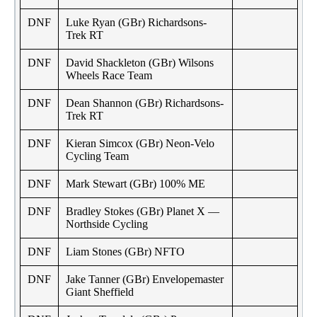
DNF
Luke Ryan (GBr) Richardsons-
Trek RT
DNF
David Shackleton (GBr) Wilsons
Wheels Race Team
DNF
Dean Shannon (GBr) Richardsons-
Trek RT
DNF
Kieran Simcox (GBr) Neon-Velo
Cycling Team
DNF
Mark Stewart (GBr) 100% ME
DNF
Bradley Stokes (GBr) Planet X —
Northside Cycling
DNF
Liam Stones (GBr) NFTO
DNF
Jake Tanner (GBr) Envelopemaster
Giant Sheffield