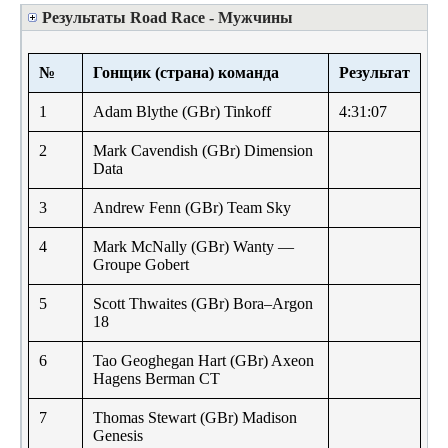
Результаты Road Race - Мужчины
№
Гонщик (страна) команда
Результат
1
Adam Blythe (GBr) Tinkoff
4:31:07
2
Mark Cavendish (GBr) Dimension
Data
3
Andrew Fenn (GBr) Team Sky
4
Mark McNally (GBr) Wanty —
Groupe Gobert
5
Scott Thwaites (GBr) Bora–Argon
18
6
Tao Geoghegan Hart (GBr) Axeon
Hagens Berman CT
7
Thomas Stewart (GBr) Madison
Genesis