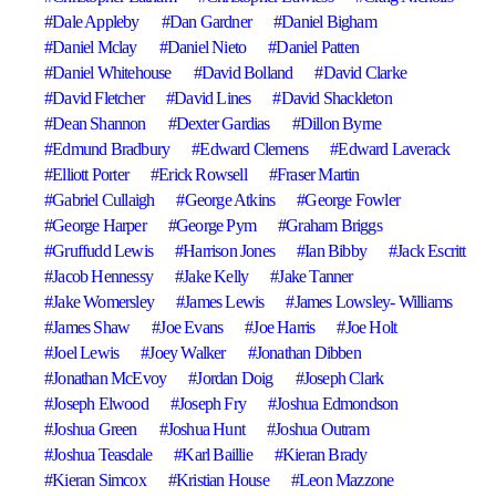
Dale Appleby
Dan Gardner
Daniel Bigham
Daniel Mclay
Daniel Nieto
Daniel Patten
Daniel Whitehouse
David Bolland
David Clarke
David Fletcher
David Lines
David Shackleton
Dean Shannon
Dexter Gardias
Dillon Byrne
Edmund Bradbury
Edward Clemens
Edward Laverack
Elliott Porter
Erick Rowsell
Fraser Martin
Gabriel Cullaigh
George Atkins
George Fowler
George Harper
George Pym
Graham Briggs
Gruffudd Lewis
Harrison Jones
Ian Bibby
Jack Escritt
Jacob Hennessy
Jake Kelly
Jake Tanner
Jake Womersley
James Lewis
James Lowsley- Williams
James Shaw
Joe Evans
Joe Harris
Joe Holt
Joel Lewis
Joey Walker
Jonathan Dibben
Jonathan McEvoy
Jordan Doig
Joseph Clark
Joseph Elwood
Joseph Fry
Joshua Edmondson
Joshua Green
Joshua Hunt
Joshua Outram
Joshua Teasdale
Karl Baillie
Kieran Brady
Kieran Simcox
Kristian House
Leon Mazzone