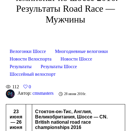
Результаты Road Race —
Мужчины
Велогонки Шоссе
Многодневные велогонки
Новости Велоспорта
Новости Шоссе
Результаты
Результаты Шоссе
Шоссейный велоспорт
112
0
Автор:
cmsmasters
28 июня 2016г.
23
Стоктон-он-Тис, Англия,
июня
Великобритания, Шоссе — CN.
— 26
British national road race
июня
championships 2016