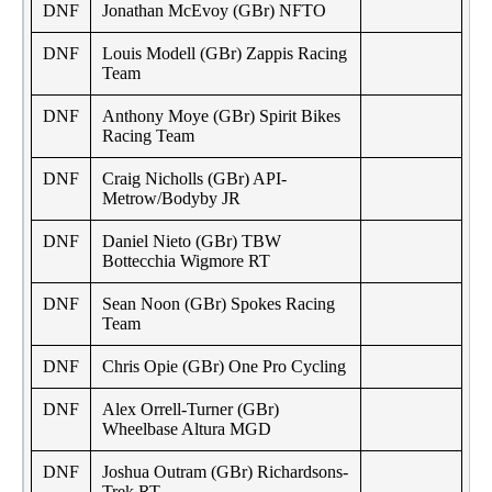
DNF
Jonathan McEvoy (GBr) NFTO
DNF
Louis Modell (GBr) Zappis Racing
Team
DNF
Anthony Moye (GBr) Spirit Bikes
Racing Team
DNF
Craig Nicholls (GBr) API-
Metrow/Bodyby JR
DNF
Daniel Nieto (GBr) TBW
Bottecchia Wigmore RT
DNF
Sean Noon (GBr) Spokes Racing
Team
DNF
Chris Opie (GBr) One Pro Cycling
DNF
Alex Orrell-Turner (GBr)
Wheelbase Altura MGD
DNF
Joshua Outram (GBr) Richardsons-
Trek RT