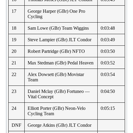
17
George Harper (GBr) One Pro
Cycling
18
Sam Lowe (GBr) Team Wiggins
0:03:48
19
Steve Lampier (GBr) JLT Condor
0:03:49
20
Robert Partridge (GBr) NFTO
0:03:50
21
Max Stedman (GBr) Pedal Heaven
0:03:52
22
Alex Dowsett (GBr) Movistar
0:03:54
Team
23
Daniel Mclay (GBr) Fortuneo —
0:04:50
Vital Concept
24
Elliott Porter (GBr) Neon-Velo
0:05:15
Cycling Team
DNF
George Atkins (GBr) JLT Condor