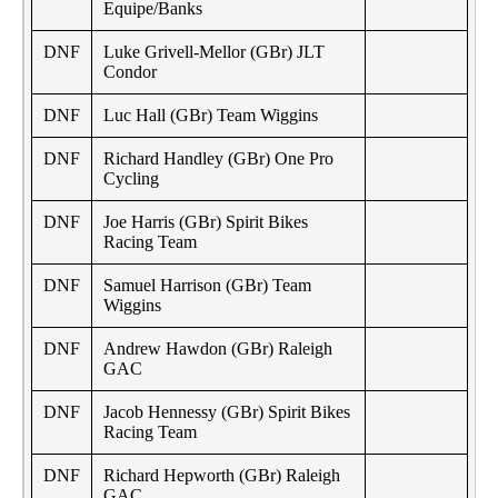
Equipe/Banks
DNF
Luke Grivell-Mellor (GBr) JLT
Condor
DNF
Luc Hall (GBr) Team Wiggins
DNF
Richard Handley (GBr) One Pro
Cycling
DNF
Joe Harris (GBr) Spirit Bikes
Racing Team
DNF
Samuel Harrison (GBr) Team
Wiggins
DNF
Andrew Hawdon (GBr) Raleigh
GAC
DNF
Jacob Hennessy (GBr) Spirit Bikes
Racing Team
DNF
Richard Hepworth (GBr) Raleigh
GAC