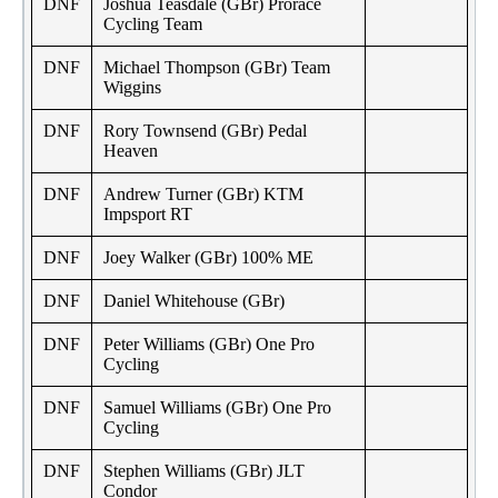
DNF
Joshua Teasdale (GBr) Prorace
Cycling Team
DNF
Michael Thompson (GBr) Team
Wiggins
DNF
Rory Townsend (GBr) Pedal
Heaven
DNF
Andrew Turner (GBr) KTM
Impsport RT
DNF
Joey Walker (GBr) 100% ME
DNF
Daniel Whitehouse (GBr)
DNF
Peter Williams (GBr) One Pro
Cycling
DNF
Samuel Williams (GBr) One Pro
Cycling
DNF
Stephen Williams (GBr) JLT
Condor