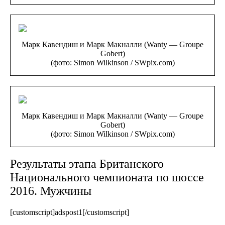
Марк Кавендиш и Марк Макналли (Wanty — Groupe
Gobert)
(фото: Simon Wilkinson / SWpix.com)
Марк Кавендиш и Марк Макналли (Wanty — Groupe
Gobert)
(фото: Simon Wilkinson / SWpix.com)
Результаты этапа Британского
Национального чемпионата по шоссе
2016. Мужчины
[customscript]adspost1[/customscript]