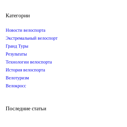
Категории
Новости велоспорта
Экстремальный велоспорт
Гранд Туры
Результаты
Технологии велоспорта
История велоспорта
Велотуризм
Велокросс
Последние статьи