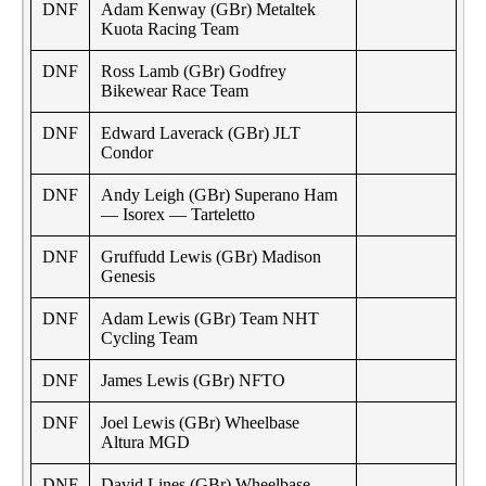
DNF
Adam Kenway (GBr) Metaltek
Kuota Racing Team
DNF
Ross Lamb (GBr) Godfrey
Bikewear Race Team
DNF
Edward Laverack (GBr) JLT
Condor
DNF
Andy Leigh (GBr) Superano Ham
— Isorex — Tarteletto
DNF
Gruffudd Lewis (GBr) Madison
Genesis
DNF
Adam Lewis (GBr) Team NHT
Cycling Team
DNF
James Lewis (GBr) NFTO
DNF
Joel Lewis (GBr) Wheelbase
Altura MGD
DNF
David Lines (GBr) Wheelbase