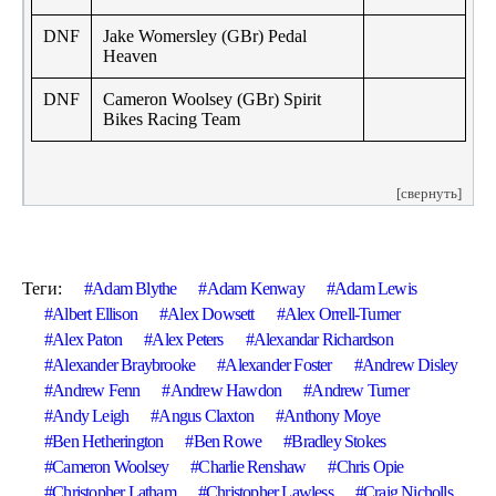
DNF
Jake Womersley (GBr) Pedal
Heaven
DNF
Cameron Woolsey (GBr) Spirit
Bikes Racing Team
[свернуть]
Теги:
Adam Blythe
Adam Kenway
Adam Lewis
Albert Ellison
Alex Dowsett
Alex Orrell-Turner
Alex Paton
Alex Peters
Alexandar Richardson
Alexander Braybrooke
Alexander Foster
Andrew Disley
Andrew Fenn
Andrew Hawdon
Andrew Turner
Andy Leigh
Angus Claxton
Anthony Moye
Ben Hetherington
Ben Rowe
Bradley Stokes
Cameron Woolsey
Charlie Renshaw
Chris Opie
Christopher Latham
Christopher Lawless
Craig Nicholls