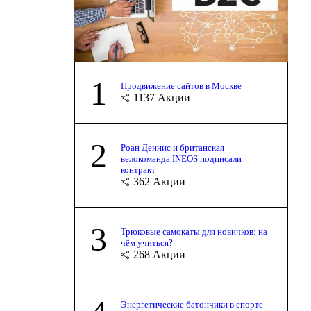
1
Продвижение сайтов в Москве
1137
Акции
2
Роан Деннис и британская
велокоманда INEOS подписали
контракт
362
Акции
3
Трюковые самокаты для новичков: на
чём учиться?
268
Акции
Энергетические батончики в спорте