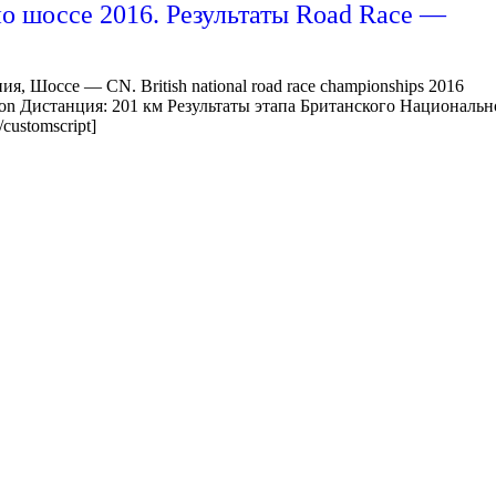
о шоссе 2016. Результаты Road Race —
, Шоссе — CN. British national road race championships 2016
ton Дистанция: 201 км Результаты этапа Британского Национальн
customscript]