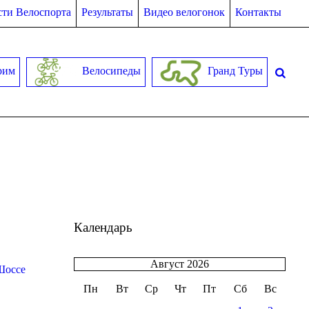
ти Велоспорта
Результаты
Видео велогонок
Контакты
рим
Велосипеды
Гранд Туры
Календарь
Август 2026
Шоссе
Пн
Вт
Ср
Чт
Пт
Сб
Вс