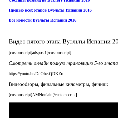
Составы команд на Вуэльту Испании 2016
Превью всех этапов Вуэльты Испании 2016
Все новости Вуэльты Испании 2016
Видео пятого этапа Вуэльты Испании 2
[customscript]adspost1[/customscript]
Смотреть онлайн полную трансляцию 5-го этапа
https://youtu.be/DdOhe-QDKZo
Видеообзоры, финальные километры, финиш:
[customscript]AMNonlain[/customscript]