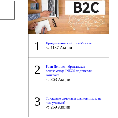
1
Продвижение сайтов в Москве
1137
Акции
2
Роан Деннис и британская
велокоманда INEOS подписали
контракт
363
Акции
3
Трюковые самокаты для новичков: на
чём учиться?
269
Акции