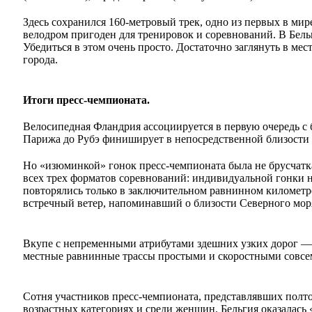
Здесь сохранился 160-метровый трек, одно из первых в ми
велодром пригоден для тренировок и соревнований. В Бель
Убедиться в этом очень просто. Достаточно заглянуть в ме
города.
Итоги пресс-чемпионата.
Велосипедная Фландрия ассоциируется в первую очередь с б
Парижа до Рубэ финиширует в непосредственной близости о
Но «изюминкой» гонок пресс-чемпионата была не брусчатка,
всех трех форматов соревнований: индивидуальной гонки н
повторялись только в заключительном равнинном километр
встречный ветер, напоминавший о близости Северного мор
Вкупе с непременными атрибутами здешних узких дорог — 
местные равнинные трассы простыми и скоростными совсе
Сотня участников пресс-чемпионата, представлявших полто
возрастных категориях и среди женщин. Бельгия оказалась