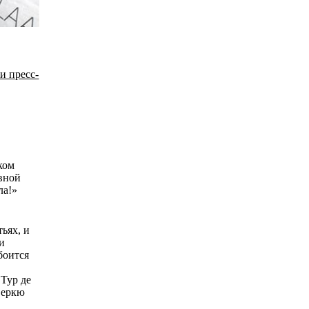
и пресс-
ком
ивной
ла!»
ьях, и
ки
боится
 Тур де
Серкю