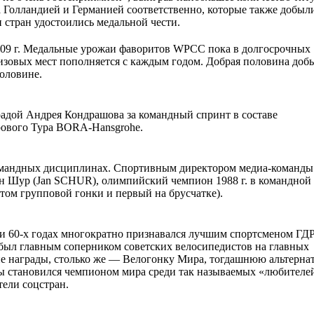
 за Голландией и Германией соответственно, которые также добыл
 стран удостоились медальной чести.
009 г. Медальные урожаи фаворитов WPCC пока в долгосрочных
ризовых мест пополняется с каждым годом. Добрая половина до
оловине.
радой Андрея Кондрашова за командный спринт в составе
рового Тура ВORA-Hansgrohe.
 командных дисциплинах. Спортивным директором медиа-команд
н Шур (Jan SCHUR), олимпийский чемпион 1988 г. в командной
ртом групповой гонки и первый на брусчатке).
х и 60-х годах многократно признавался лучшим спортсменом ГД
был главным соперником советских велосипедистов на главных
е награды, столько же — Велогонку Мира, тогдашнюю альтерна
ды становился чемпионом мира среди так называемых «любителей
тели соцстран.