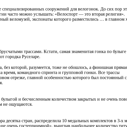
ре специализированных сооружений для велогонок. До сих пор э
гии часто можно услышать: «Велоспорт — это вторая религия».
стный веломузей, экспонаты которого разместились … в главном 
русчатыми трассами. Кстати, самая знаменитая гонка по булыге
т городка Руселаре.
 без которой, разумеется, тоже не обошлось, а финишная прямая
а время, командного спринта и групповой гонки. Все трассы
овом отрезке, главной особенностью которого был постоянный 
я.
булыгой и бесчисленным количеством закрытых и не очень пов
м не ощущаются.
ра десятка стран, распределила 10 медальных комплектов в 3-х
 «не очень гостеприимной», выиграв наибольшее количество тит