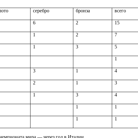
лото
серебро
бронза
всего
6
2
15
1
2
7
1
3
5
1
3
1
4
2
1
3
1
3
4
1
1
1
1
чемпионата мира — через год в Италии.