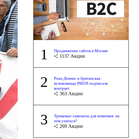
1
Продвижение сайтов в Москве
1137
Акции
2
Роан Деннис и британская
велокоманда INEOS подписали
контракт
363
Акции
3
Трюковые самокаты для новичков: на
чём учиться?
269
Акции