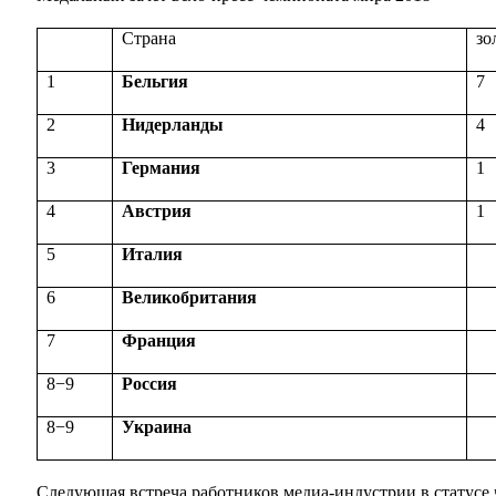
Страна
зо
1
Бельгия
7
2
Нидерланды
4
3
Германия
1
4
Австрия
1
5
Италия
6
Великобритания
7
Франция
8−9
Россия
8−9
Украина
Следующая встреча работников медиа-индустрии в статусе 