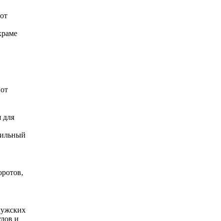
тот
храме
 от
 для
сильный
оротов,
 мужских
улов и