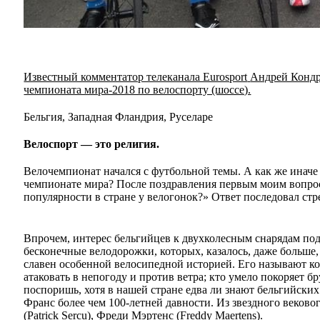
Известный комментатор телеканала Eurosport
Андрей Кондр
чемпионата мира-2018 по велоспорту (шоссе).
Бельгия, Западная Фландрия, Руселаре
Велоспорт — это религия.
Велочемпионат начался с футбольной темы. А как же иначе
чемпионате мира? После поздравления первым моим вопрос
популярности в стране у велогонок?» Ответ последовал стр
Впрочем, интерес бельгийцев к двухколесным снарядам под
бесконечные велодорожки, которых, казалось, даже больше,
славен особенной велосипедной историей. Его называют ко
атаковать в непогоду и против ветра; кто умело покоряет б
поспоришь, хотя в нашей стране едва ли знают бельгийски
Франс более чем 100-летней давности. Из звездного веков
(Patrick Sercu), Фреди Мэртенс (Freddy Maertens).