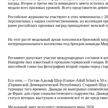
наград. Второе и третье места командного зачета остались
медали всех призовых уровней. Всего представители девяти
Российские журналисты участвуют в этих чемпионатах с 2
перспективах у наших соотечественников, но коллекция п
ранее российских призовых наград принадлежит женской п
На этот раз её медальный архив пополнился бронзовой наг
интернационального коллектива под брендом команды Ми
Регламент допускает участие международных составов в
Hansgrohe был известный в прошлом германский гонщик Я
шоссейной гонке (на фотографиях второй справа перед ста
Его отец — Густав-Адольф Шур (Gustav-Adolf Schur) в 50-
(Германской Демократической Республики). Старший Шур 
турнирах того времени. Дважды он выигрывал олимпийски
де Франс для стран социалистического содружества. Дваж
статусе которых выступали в основном всё те же представи
Медальный зачет вело-пресс-чемпионата мира 2018