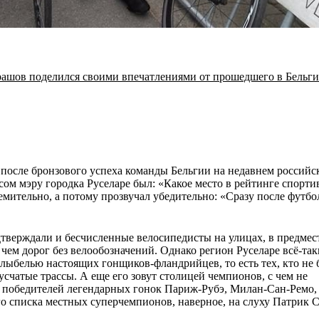
ашов поделился своими впечатлениями от прошедшего в Бельги
 после бронзового успеха команды Бельгии на недавнем российс
ом мэру городка Руселаре был: «Какое место в рейтинге спорт
емительно, а потому прозвучал убедительно: «Сразу после футбо
тверждали и бесчисленные велосипедисты на улицах, в предмест
 чем дорог без велообозначений. Однако регион Руселаре всё-та
лыбелью настоящих гонщиков-фландрийцев, то есть тех, кто не 
русчатые трассы. А еще его зовут столицей чемпионов, с чем не
х победителей легендарных гонок Париж-Рубэ, Милан-Сан-Ремо,
ого списка местных суперчемпионов, наверное, на слуху Патрик 