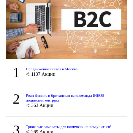
1
Продвижение сайтов в Москве
1137
Акции
2
Роан Деннис и британская велокоманда INEOS
подписали контракт
363
Акции
3
Трюковые самокаты для новичков: на чём учиться?
269
Акции