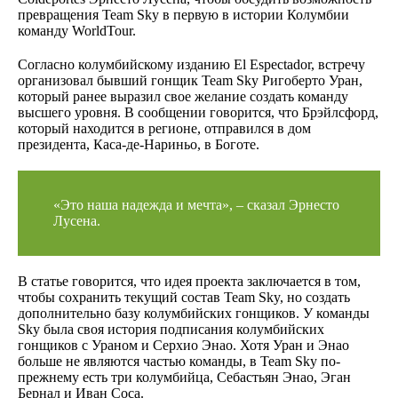
превращения Team Sky в первую в истории Колумбии
команду WorldTour.
Согласно колумбийскому изданию El Espectador, встречу
организовал бывший гонщик Team Sky Ригоберто Уран,
который ранее выразил свое желание создать команду
высшего уровня. В сообщении говорится, что Брэйлсфорд,
который находится в регионе, отправился в дом
президента, Каса-де-Нариньо, в Боготе.
«Это наша надежда и мечта», – сказал Эрнесто
Лусена.
В статье говорится, что идея проекта заключается в том,
чтобы сохранить текущий состав Team Sky, но создать
дополнительно базу колумбийских гонщиков. У команды
Sky была своя история подписания колумбийских
гонщиков с Ураном и Серхио Энао. Хотя Уран и Энао
больше не являются частью команды, в Team Sky по-
прежнему есть три колумбийца, Себастьян Энао, Эган
Бернал и Иван Соса.