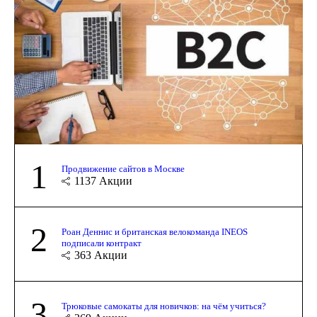
1
Продвижение сайтов в Москве
1137
Акции
2
Роан Деннис и британская велокоманда INEOS
подписали контракт
363
Акции
3
Трюковые самокаты для новичков: на чём учиться?