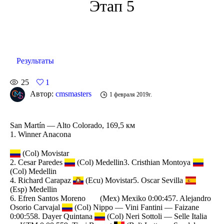
Этап 5
Результаты
25
1
Автор:
cmsmasters
1 февраля 2019г.
San Martín — Alto Colorado, 169,5 км
1. Winner Anacona
(Col) Movistar
2. Cesar Paredes
(Col) Medellin3. Cristhian Montoya
(Col) Medellin
4. Richard Carapaz
(Ecu) Movistar5. Oscar Sevilla
(Esp) Medellin
6. Efren Santos Moreno
(Mex) Mexiko 0:00:457. Alejandro
Osorio Carvajal
(Col) Nippo — Vini Fantini — Faizane
0:00:558. Dayer Quintana
(Col) Neri Sottoli — Selle Italia