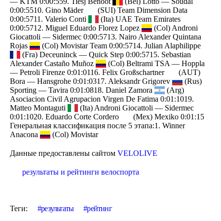
— KTM 0:00:559. Tiesj Benoot
(Bel) Lotto — Soudal
0:00:5510. Gino Mäder
(SUI) Team Dimension Data
0:00:5711. Valerio Conti
(Ita) UAE Team Emirates
0:00:5712. Miguel Eduardo Florez Lopez
(Col) Androni
Giocattoli — Sidermec 0:00:5713. Nairo Alexander Quintana
Rojas
(Col) Movistar Team 0:00:5714. Julian Alaphilippe
(Fra) Deceuninck — Quick Step 0:00:5715. Sebastian
Alexander Castaño Muñoz
(Col) Beltrami TSA — Hoppla
— Petroli Firenze 0:01:0116. Felix Großschartner
(AUT)
Bora — Hansgrohe 0:01:0317. Aleksandr Grigorev
(Rus)
Sporting — Tavira 0:01:0818. Daniel Zamora
(Arg)
Asociacion Civil Agrupacion Virgen De Fatima 0:01:1019.
Matteo Montaguti
(Ita) Androni Giocattoli — Sidermec
0:01:1020. Eduardo Corte Cordero
(Mex) Mexiko 0:01:15
Генеральная классификация после 5 этапа:1. Winner
Anacona
(Col) Movistar
Данные предоставлены сайтом
VELOLIVE
результаты и рейтинги велоспорта
Теги:
результаты
рейтинг