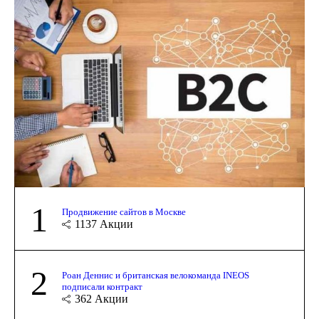
1
Продвижение сайтов в Москве
1137
Акции
2
Роан Деннис и британская велокоманда INEOS
подписали контракт
362
Акции