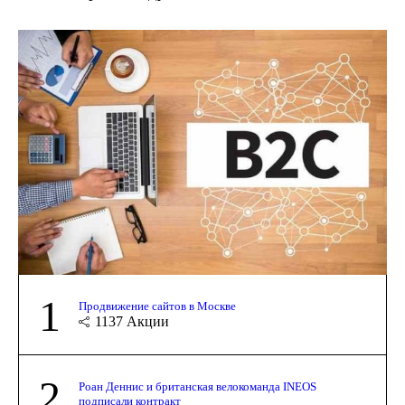
1
Продвижение сайтов в Москве
1137
Акции
2
Роан Деннис и британская велокоманда INEOS
подписали контракт