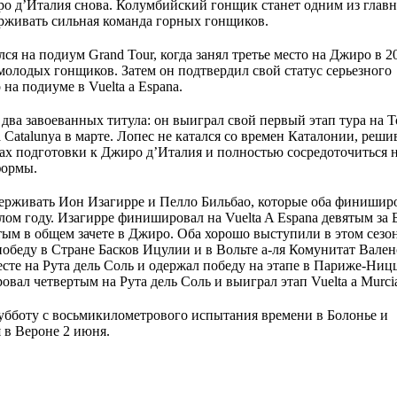
о д’Италия снова. Колумбийский гонщик станет одним из глав
ерживать сильная команда горных гонщиков.
ся на подиум Grand Tour, когда занял третье место на Джиро в 20
олодых гонщиков. Затем он подтвердил свой статус серьезного
 на подиуме в Vuelta a Espana.
ь два завоеванных титула: он выиграл свой первый этап тура на T
a Catalunya в марте. Лопес не катался со времен Каталонии, реши
ках подготовки к Джиро д’Италия и полностью сосредоточиться 
формы.
держивать Ион Изагирре и Пелло Бильбао, которые оба финишир
лом году. Изагирре финишировал на Vuelta A Espana девятым за 
тым в общем зачете в Джиро. Оба хорошо выступили в этом сезон
обеду в Стране Басков Ицулии и в Вольте а-ля Комунитат Валенс
есте на Рута дель Соль и одержал победу на этапе в Париже-Ниц
ал четвертым на Рута дель Соль и выиграл этап Vuelta a Murci
ту субботу с восьмикилометрового испытания времени в Болонье и
 в Вероне 2 июня.