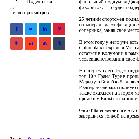
Поделиться
финальный подиум на Джир
фаворитов. Его будет подд
37
число просмотров
25-летний спортсмен поднял
и выиграл классификацию м
соперника, заняв свое место
В этом году у него уже ест
Colombia в феврале и Volta 
остаться в Колумбии в рам
усовершенствовании свое 
На подъемах его будет под
топ-10 в Гранд-Туре в прош
Мериду, а Бильбао был шес
Изагирре одержал полную п
также оказался на втором м
временем Бильбао финиширов
Giro d’Italia начнется в э
завершится гонкой на время
Теги:
велоспорт