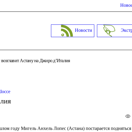
Новос
Новости
Экст
 возглавит Астану на Джиро д’Италия
Шоссе
алия
шлом году Мигель Анхель Лопес (Астана) постарается подняться