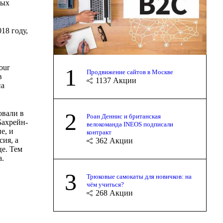
ных
18 году,
our
1
Продвижение сайтов в Москве
в
1137
Акции
на
2
овали в
Роан Деннис и британская
Бахрейн-
велокоманда INEOS подписали
е, и
контракт
ия, а
362
Акции
це. Тем
a.
3
Трюковые самокаты для новичков: на
чём учиться?
268
Акции