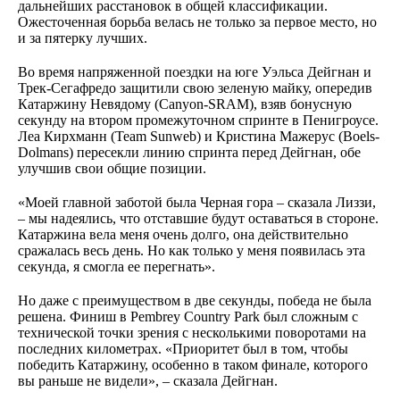
дальнейших расстановок в общей классификации.
Ожесточенная борьба велась не только за первое место, но
и за пятерку лучших.
Во время напряженной поездки на юге Уэльса Дейгнан и
Трек-Сегафредо защитили свою зеленую майку, опередив
Катаржину Невядому (Canyon-SRAM), взяв бонусную
секунду на втором промежуточном спринте в Пенигроусе.
Леа Кирхманн (Team Sunweb) и Кристина Мажерус (Boels-
Dolmans) пересекли линию спринта перед Дейгнан, обе
улучшив свои общие позиции.
«Моей главной заботой была Черная гора – сказала Лиззи,
– мы надеялись, что отставшие будут оставаться в стороне.
Катаржина вела меня очень долго, она действительно
сражалась весь день. Но как только у меня появилась эта
секунда, я смогла ее перегнать».
Но даже с преимуществом в две секунды, победа не была
решена. Финиш в Pembrey Country Park был сложным с
технической точки зрения с несколькими поворотами на
последних километрах. «Приоритет был в том, чтобы
победить Катаржину, особенно в таком финале, которого
вы раньше не видели», – сказала Дейгнан.