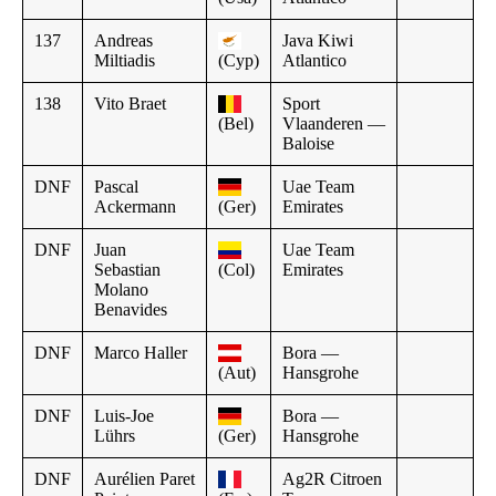
137
Andreas
Java Kiwi
Miltiadis
(Cyp)
Atlantico
138
Vito Braet
Sport
(Bel)
Vlaanderen —
Baloise
DNF
Pascal
Uae Team
Ackermann
(Ger)
Emirates
DNF
Juan
Uae Team
Sebastian
(Col)
Emirates
Molano
Benavides
DNF
Marco Haller
Bora —
(Aut)
Hansgrohe
DNF
Luis-Joe
Bora —
Lührs
(Ger)
Hansgrohe
DNF
Aurélien Paret
Ag2R Citroen