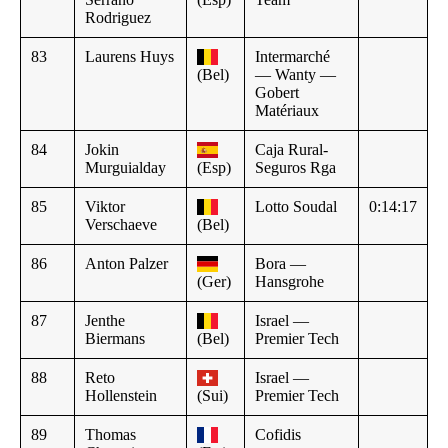
Rodriguez
83
Laurens Huys
Intermarché
(Bel)
— Wanty —
Gobert
Matériaux
84
Jokin
Caja Rural-
Murguialday
(Esp)
Seguros Rga
85
Viktor
Lotto Soudal
0:14:17
Verschaeve
(Bel)
86
Anton Palzer
Bora —
(Ger)
Hansgrohe
87
Jenthe
Israel —
Biermans
(Bel)
Premier Tech
88
Reto
Israel —
Hollenstein
(Sui)
Premier Tech
89
Thomas
Cofidis