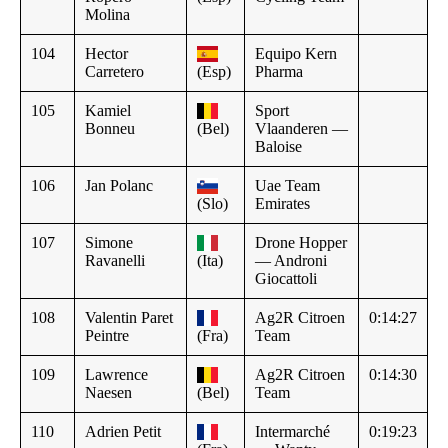
Molina
104
Hector
Equipo Kern
Carretero
(Esp)
Pharma
105
Kamiel
Sport
Bonneu
(Bel)
Vlaanderen —
Baloise
106
Jan Polanc
Uae Team
(Slo)
Emirates
107
Simone
Drone Hopper
Ravanelli
(Ita)
— Androni
Giocattoli
108
Valentin Paret
Ag2R Citroen
0:14:27
Peintre
(Fra)
Team
109
Lawrence
Ag2R Citroen
0:14:30
Naesen
(Bel)
Team
110
Adrien Petit
Intermarché
0:19:23