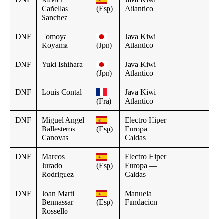
Cañellas
(Esp)
Atlantico
Sanchez
DNF
Tomoya
Java Kiwi
Koyama
(Jpn)
Atlantico
DNF
Yuki Ishihara
Java Kiwi
(Jpn)
Atlantico
DNF
Louis Contal
Java Kiwi
(Fra)
Atlantico
DNF
Miguel Angel
Electro Hiper
Ballesteros
(Esp)
Europa —
Canovas
Caldas
DNF
Marcos
Electro Hiper
Jurado
(Esp)
Europa —
Rodriguez
Caldas
DNF
Joan Marti
Manuela
Bennassar
(Esp)
Fundacion
Rossello