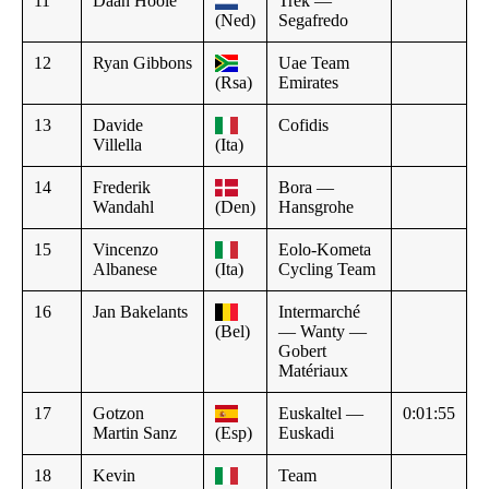
11
Daan Hoole
Trek —
(Ned)
Segafredo
12
Ryan Gibbons
Uae Team
(Rsa)
Emirates
13
Davide
Cofidis
Villella
(Ita)
14
Frederik
Bora —
Wandahl
(Den)
Hansgrohe
15
Vincenzo
Eolo-Kometa
Albanese
(Ita)
Cycling Team
16
Jan Bakelants
Intermarché
(Bel)
— Wanty —
Gobert
Matériaux
17
Gotzon
Euskaltel —
0:01:55
Martin Sanz
(Esp)
Euskadi
18
Kevin
Team