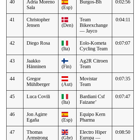
40
Adria Moreno
Burgos-Bh
0:02:56
Sala
(Esp)
41
Christopher
Team
0:04:11
Jensen
(Den)
Bikeexchange
— Jayco
42
Diego Rosa
Eolo-Kometa
0:07:07
(Ita)
Cycling Team
43
Jaakko
Ag2R Citroen
Hänninen
(Fin)
Team
44
Gregor
Movistar
0:07:35
Mühlberger
(Aut)
Team
45
Luca Covili
Bardiani Csf
0:07:47
(Ita)
Faizane’
46
Jon Agirre
Equipo Kern
Egaña
(Esp)
Pharma
47
Thomas
Electro Hiper
0:08:50
Armstrong
(Gbr)
Europa —