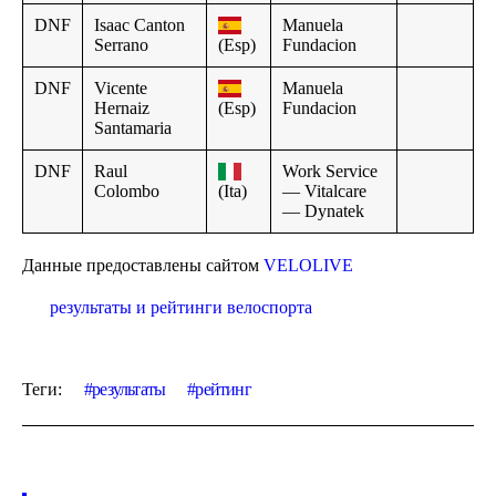
DNF
Isaac Canton
Manuela
Serrano
(Esp)
Fundacion
DNF
Vicente
Manuela
Hernaiz
(Esp)
Fundacion
Santamaria
DNF
Raul
Work Service
Colombo
(Ita)
— Vitalcare
— Dynatek
Данные предоставлены сайтом
VELOLIVE
результаты и рейтинги велоспорта
Теги:
результаты
рейтинг