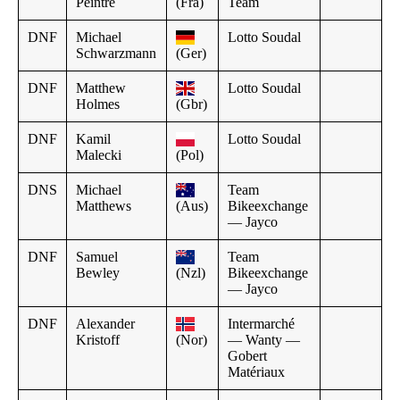
Peintre
(Fra)
Team
DNF
Michael
Lotto Soudal
Schwarzmann
(Ger)
DNF
Matthew
Lotto Soudal
Holmes
(Gbr)
DNF
Kamil
Lotto Soudal
Malecki
(Pol)
DNS
Michael
Team
Matthews
(Aus)
Bikeexchange
— Jayco
DNF
Samuel
Team
Bewley
(Nzl)
Bikeexchange
— Jayco
DNF
Alexander
Intermarché
Kristoff
(Nor)
— Wanty —
Gobert
Matériaux