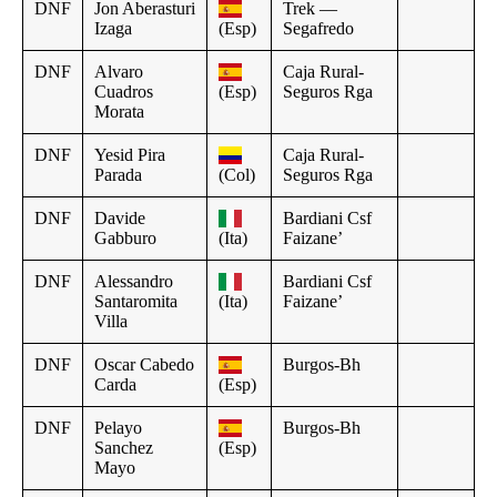
DNF
Jon Aberasturi
Trek —
Izaga
(Esp)
Segafredo
DNF
Alvaro
Caja Rural-
Cuadros
(Esp)
Seguros Rga
Morata
DNF
Yesid Pira
Caja Rural-
Parada
(Col)
Seguros Rga
DNF
Davide
Bardiani Csf
Gabburo
(Ita)
Faizane’
DNF
Alessandro
Bardiani Csf
Santaromita
(Ita)
Faizane’
Villa
DNF
Oscar Cabedo
Burgos-Bh
Carda
(Esp)
DNF
Pelayo
Burgos-Bh
Sanchez
(Esp)
Mayo