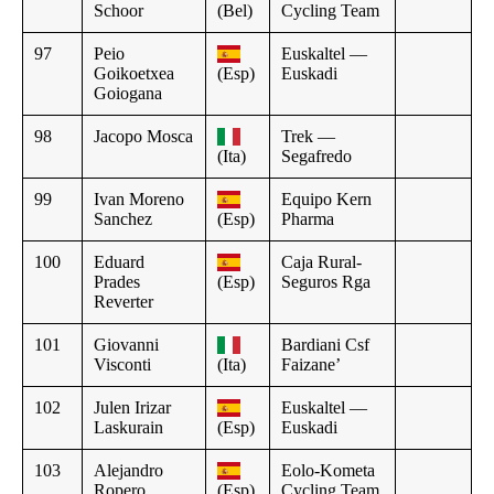
Schoor
(Bel)
Cycling Team
97
Peio
Euskaltel —
Goikoetxea
(Esp)
Euskadi
Goiogana
98
Jacopo Mosca
Trek —
(Ita)
Segafredo
99
Ivan Moreno
Equipo Kern
Sanchez
(Esp)
Pharma
100
Eduard
Caja Rural-
Prades
(Esp)
Seguros Rga
Reverter
101
Giovanni
Bardiani Csf
Visconti
(Ita)
Faizane’
102
Julen Irizar
Euskaltel —
Laskurain
(Esp)
Euskadi
103
Alejandro
Eolo-Kometa
Ropero
(Esp)
Cycling Team