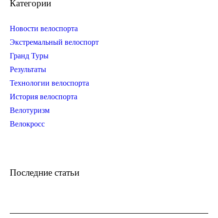
Категории
Новости велоспорта
Экстремальный велоспорт
Гранд Туры
Результаты
Технологии велоспорта
История велоспорта
Велотуризм
Велокросс
Последние статьи