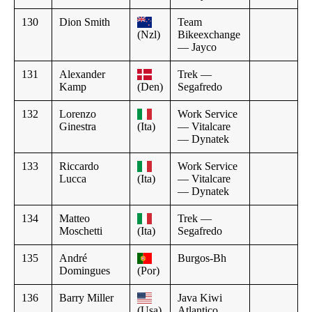
130
Dion Smith
Team
(Nzl)
Bikeexchange
— Jayco
131
Alexander
Trek —
Kamp
(Den)
Segafredo
132
Lorenzo
Work Service
Ginestra
(Ita)
— Vitalcare
— Dynatek
133
Riccardo
Work Service
Lucca
(Ita)
— Vitalcare
— Dynatek
134
Matteo
Trek —
Moschetti
(Ita)
Segafredo
135
André
Burgos-Bh
Domingues
(Por)
136
Barry Miller
Java Kiwi
(Usa)
Atlantico