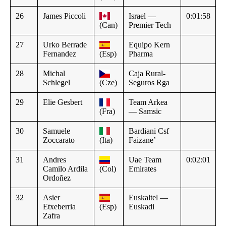
26
James Piccoli
Israel —
0:01:58
(Can)
Premier Tech
27
Urko Berrade
Equipo Kern
Fernandez
(Esp)
Pharma
28
Michal
Caja Rural-
Schlegel
(Cze)
Seguros Rga
29
Elie Gesbert
Team Arkea
(Fra)
— Samsic
30
Samuele
Bardiani Csf
Zoccarato
(Ita)
Faizane’
31
Andres
Uae Team
0:02:01
Camilo Ardila
(Col)
Emirates
Ordoñez
32
Asier
Euskaltel —
Etxeberria
(Esp)
Euskadi
Zafra