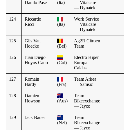
Danilo Pase
(Ita)
— Vitalcare
— Dynatek
124
Riccardo
Work Service
Ricci
(Ita)
— Vitalcare
— Dynatek
125
Gijs Van
Ag2R Citroen
Hoecke
(Bel)
Team
126
Juan Diego
Electro Hiper
Hoyos Cano
(Col)
Europa —
Caldas
127
Romain
Team Arkea
Hardy
(Fra)
— Samsic
128
Damien
Team
Howson
(Aus)
Bikeexchange
— Jayco
129
Jack Bauer
Team
(Nzl)
Bikeexchange
— Jayco