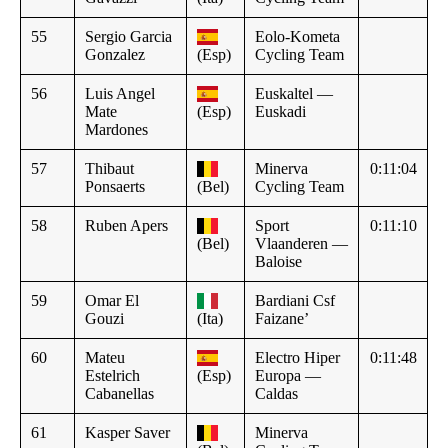
55
Sergio Garcia
Eolo-Kometa
Gonzalez
(Esp)
Cycling Team
56
Luis Angel
Euskaltel —
Mate
(Esp)
Euskadi
Mardones
57
Thibaut
Minerva
0:11:04
Ponsaerts
(Bel)
Cycling Team
58
Ruben Apers
Sport
0:11:10
(Bel)
Vlaanderen —
Baloise
59
Omar El
Bardiani Csf
Gouzi
(Ita)
Faizane’
60
Mateu
Electro Hiper
0:11:48
Estelrich
(Esp)
Europa —
Cabanellas
Caldas
61
Kasper Saver
Minerva