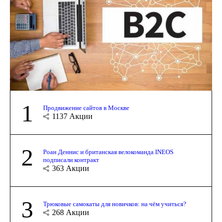
1
Продвижение сайтов в Москве
1137
Акции
2
Роан Деннис и британская велокоманда INEOS
подписали контракт
363
Акции
3
Трюковые самокаты для новичков: на чём учиться?
268
Акции