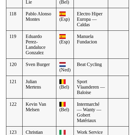
Lie
(Bel)
118
Pablo Alonso
Electro Hiper
Montes
(Esp)
Europa —
Caldas
119
Eduardo
Manuela
Perez-
(Esp)
Fundacion
Landaluce
Gonzalez
120
Sven Burger
Beat Cycling
(Ned)
121
Julian
Sport
Mertens
(Bel)
Vlaanderen —
Baloise
122
Kevin Van
Intermarché
Melsen
(Bel)
— Wanty —
Gobert
Matériaux
123
Christian
Work Service