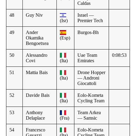
Caldas
48
Guy Niv
Israel —
(Isr)
Premier Tech
49
Ander
Burgos-Bh
Okamika
(Esp)
Bengoetxea
50
Alessandro
Uae Team
0:08:53
Covi
(Ita)
Emirates
51
Mattia Bais
Drone Hopper
(Ita)
— Androni
Giocattoli
52
Davide Bais
Eolo-Kometa
(Ita)
Cycling Team
53
Anthony
Team Arkea
Delaplace
(Fra)
— Samsic
54
Francesco
Eolo-Kometa
Gavazzi
(Ita)
Cycling Team