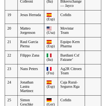
Colleoni
(Ita)
Bikeexchange
— Jayco
19
Jesus Herrada
Cofidis
(Esp)
20
Matteo
Movistar
Jorgenson
(Usa)
Team
21
Raul Garcia
Equipo Kern
Pierna
(Esp)
Pharma
22
Filippo Zana
Bardiani Csf
(Ita)
Faizane’
23
Nans Peters
Ag2R Citroen
(Fra)
Team
24
Jonathan
Caja Rural-
Lastra
(Esp)
Seguros Rga
Martinez
25
Simon
Cofidis
Geschke
(Ger)