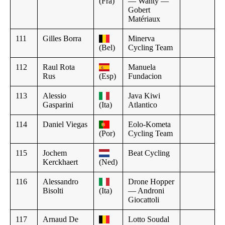
(Fra)
— Wanty —
Gobert
Matériaux
111
Gilles Borra
Minerva
(Bel)
Cycling Team
112
Raul Rota
Manuela
Rus
(Esp)
Fundacion
113
Alessio
Java Kiwi
Gasparini
(Ita)
Atlantico
114
Daniel Viegas
Eolo-Kometa
(Por)
Cycling Team
115
Jochem
Beat Cycling
Kerckhaert
(Ned)
116
Alessandro
Drone Hopper
Bisolti
(Ita)
— Androni
Giocattoli
117
Arnaud De
Lotto Soudal