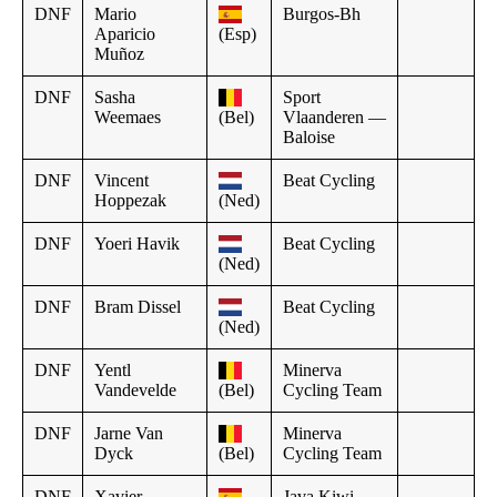
DNF
Mario
Burgos-Bh
Aparicio
(Esp)
Muñoz
DNF
Sasha
Sport
Weemaes
(Bel)
Vlaanderen —
Baloise
DNF
Vincent
Beat Cycling
Hoppezak
(Ned)
DNF
Yoeri Havik
Beat Cycling
(Ned)
DNF
Bram Dissel
Beat Cycling
(Ned)
DNF
Yentl
Minerva
Vandevelde
(Bel)
Cycling Team
DNF
Jarne Van
Minerva
Dyck
(Bel)
Cycling Team
DNF
Xavier
Java Kiwi