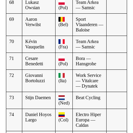
68
Lukasz
Team Arkea
Owsian
(Pol)
— Samsic
69
Aaron
Sport
Verwilst
(Bel)
Vlaanderen —
Baloise
70
Kévin
Team Arkea
Vauquelin
(Fra)
— Samsic
71
Cesare
Bora —
Benedetti
(Pol)
Hansgrohe
72
Giovanni
Work Service
Bortoluzzi
(Ita)
— Vitalcare
— Dynatek
73
Stijn Daemen
Beat Cycling
(Ned)
74
Daniel Hoyos
Electro Hiper
Largo
(Col)
Europa —
Caldas