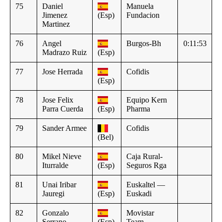
75
Daniel
Manuela
Jimenez
(Esp)
Fundacion
Martinez
76
Angel
Burgos-Bh
0:11:53
Madrazo Ruiz
(Esp)
77
Jose Herrada
Cofidis
(Esp)
78
Jose Felix
Equipo Kern
Parra Cuerda
(Esp)
Pharma
79
Sander Armee
Cofidis
(Bel)
80
Mikel Nieve
Caja Rural-
Iturralde
(Esp)
Seguros Rga
81
Unai Iribar
Euskaltel —
Jauregi
(Esp)
Euskadi
82
Gonzalo
Movistar
Serrano
(Esp)
Team