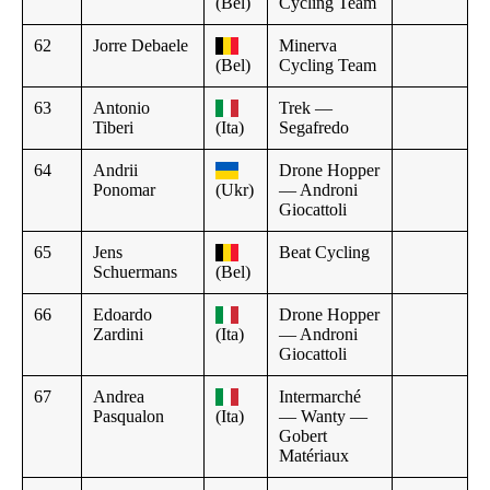
(Bel)
Cycling Team
62
Jorre Debaele
Minerva
(Bel)
Cycling Team
63
Antonio
Trek —
Tiberi
(Ita)
Segafredo
64
Andrii
Drone Hopper
Ponomar
(Ukr)
— Androni
Giocattoli
65
Jens
Beat Cycling
Schuermans
(Bel)
66
Edoardo
Drone Hopper
Zardini
(Ita)
— Androni
Giocattoli
67
Andrea
Intermarché
Pasqualon
(Ita)
— Wanty —
Gobert
Matériaux