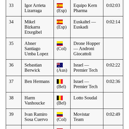
33
Igor Arrieta
Equipo Kern
0:02:03
Lizarraga
(Esp)
Pharma
34
Mikel
Euskaltel —
0:02:14
Bizkarra
(Esp)
Euskadi
Etxegibel
35
Abner
Drone Hopper
Santiago
(Col)
— Androni
Umba Lopez
Giocattoli
36
Sebastian
Israel —
0:02:22
Berwick
(Aus)
Premier Tech
37
Ben Hermans
Israel —
0:02:36
(Bel)
Premier Tech
38
Harm
Lotto Soudal
Vanhoucke
(Bel)
39
Ivan Ramiro
Movistar
0:02:49
Sosa Cuervo
(Col)
Team