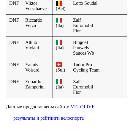
DNF
Viktor
Lotto Soudal
Verschaeve
(Bel)
DNF
Riccardo
Zalf
Verza
(Ita)
Euromobil
Fior
DNF
Attilio
Bingoal
Viviani
(Ita)
Pauwels
Sauces Wb
DNF
Yannis
Tudor Pro
Voisard
(Sui)
Cycling Team
DNF
Edoardo
Zalf
Zamperini
(Ita)
Euromobil
Fior
Данные предоставлены сайтом
VELOLIVE
результаты и рейтинги велоспорта