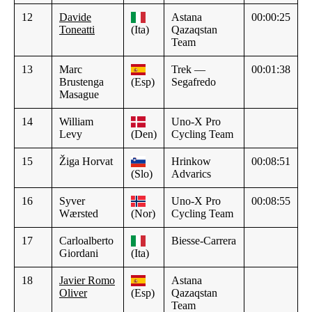
12
Davide
Astana
00:00:25
Toneatti
(Ita)
Qazaqstan
Team
13
Marc
Trek —
00:01:38
Brustenga
(Esp)
Segafredo
Masague
14
William
Uno-X Pro
Levy
(Den)
Cycling Team
15
Žiga Horvat
Hrinkow
00:08:51
(Slo)
Advarics
16
Syver
Uno-X Pro
00:08:55
Wærsted
(Nor)
Cycling Team
17
Carloalberto
Biesse-Carrera
Giordani
(Ita)
18
Javier Romo
Astana
Oliver
(Esp)
Qazaqstan
Team