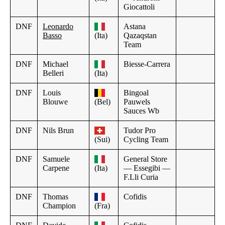
Giocattoli
DNF
Leonardo
Astana
Basso
(Ita)
Qazaqstan
Team
DNF
Michael
Biesse-Carrera
Belleri
(Ita)
DNF
Louis
Bingoal
Blouwe
(Bel)
Pauwels
Sauces Wb
DNF
Nils Brun
Tudor Pro
(Sui)
Cycling Team
DNF
Samuele
General Store
Carpene
(Ita)
— Essegibi —
F.Lli Curia
DNF
Thomas
Cofidis
Champion
(Fra)