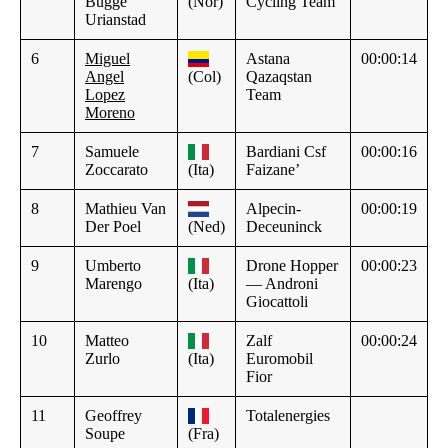
Bugge
(Nor)
Cycling Team
Urianstad
6
Miguel
Astana
00:00:14
Angel
(Col)
Qazaqstan
Lopez
Team
Moreno
7
Samuele
Bardiani Csf
00:00:16
Zoccarato
(Ita)
Faizane’
8
Mathieu Van
Alpecin-
00:00:19
Der Poel
(Ned)
Deceuninck
9
Umberto
Drone Hopper
00:00:23
Marengo
(Ita)
— Androni
Giocattoli
10
Matteo
Zalf
00:00:24
Zurlo
(Ita)
Euromobil
Fior
11
Geoffrey
Totalenergies
Soupe
(Fra)