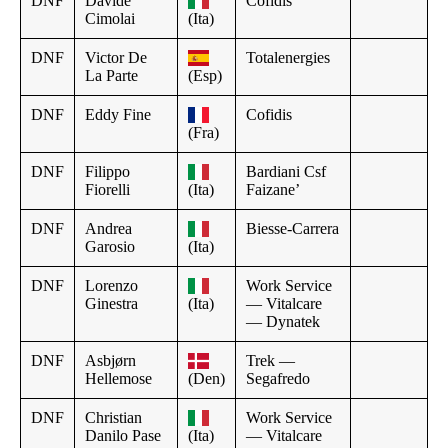
DNF
Davide
Cofidis
Cimolai
(Ita)
DNF
Victor De
Totalenergies
La Parte
(Esp)
DNF
Eddy Fine
Cofidis
(Fra)
DNF
Filippo
Bardiani Csf
Fiorelli
(Ita)
Faizane’
DNF
Andrea
Biesse-Carrera
Garosio
(Ita)
DNF
Lorenzo
Work Service
Ginestra
(Ita)
— Vitalcare
— Dynatek
DNF
Asbjørn
Trek —
Hellemose
(Den)
Segafredo
DNF
Christian
Work Service
Danilo Pase
(Ita)
— Vitalcare