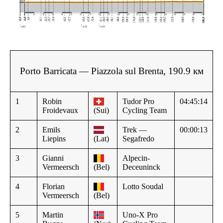
Porto Barricata — Piazzola sul Brenta, 190.9 км
1
Robin
Tudor Pro
04:45:14
Froidevaux
(Sui)
Cycling Team
2
Emils
Trek —
00:00:13
Liepins
(Lat)
Segafredo
3
Gianni
Alpecin-
Vermeersch
(Bel)
Deceuninck
4
Florian
Lotto Soudal
Vermeersch
(Bel)
5
Martin
Uno-X Pro