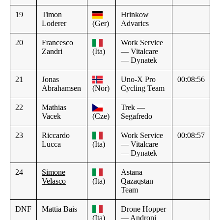
19
Timon
Hrinkow
Loderer
(Ger)
Advarics
20
Francesco
Work Service
Zandri
(Ita)
— Vitalcare
— Dynatek
21
Jonas
Uno-X Pro
00:08:56
Abrahamsen
(Nor)
Cycling Team
22
Mathias
Trek —
Vacek
(Cze)
Segafredo
23
Riccardo
Work Service
00:08:57
Lucca
(Ita)
— Vitalcare
— Dynatek
24
Simone
Astana
Velasco
(Ita)
Qazaqstan
Team
DNF
Mattia Bais
Drone Hopper
(Ita)
— Androni