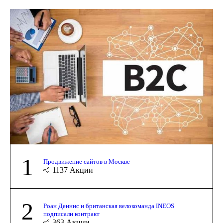
1
Продвижение сайтов в Москве
1137
Акции
2
Роан Деннис и британская велокоманда INEOS
подписали контракт
363
Акции