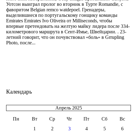
Уотсон выиграл пролог во вторник в Турте Romandie, с
фаворитом Belgian remco watdepoel. Гренадеры,
выделившиеся по португальскому гонщику команды
Emirates Emirates Ivo Oliveira от Milliseconds, чтобы
впервые претендовать на желтую майку лидера после 334-
километрового маршрута в Сент-Имье, Швейцарии. . 23-
летний говорит, что он почувствовал «боль» в Grrupling
Photo, после...
Календарь
Апрель 2025
Пн
Вт
Ср
Чт
Пт
Сб
Вс
1
2
3
4
5
6