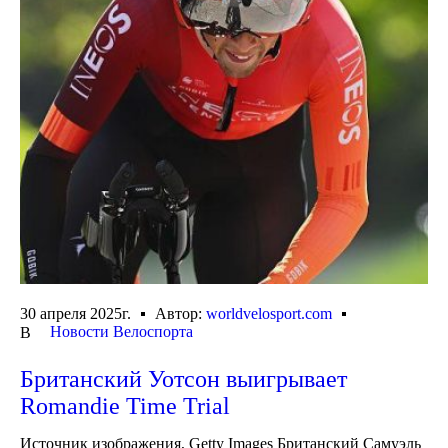
30 апреля 2025г.
Автор:
worldvelosport.com
Новости Велоспорта
В
Британский Уотсон выигрывает
Romandie Time Trial
Источник изображения, Getty Images Британский Самуэль