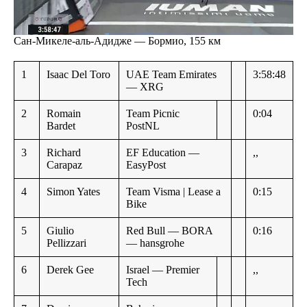
Сан-Микеле-аль-Адидже — Бормио, 155 км
1
Isaac Del Toro
UAE Team Emirates
3:58:48
— XRG
2
Romain
Team Picnic
0:04
Bardet
PostNL
3
Richard
EF Education —
,,
Carapaz
EasyPost
4
Simon Yates
Team Visma | Lease a
0:15
Bike
5
Giulio
Red Bull — BORA
0:16
Pellizzari
— hansgrohe
6
Derek Gee
Israel — Premier
,,
Tech