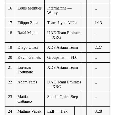
16
Louis Meintjes
Intermarché —
,,
Wanty
17
Filippo Zana
Team Jayco AlUla
1:13
18
Rafał Majka
UAE Team Emirates
,,
— XRG
19
Diego Ulissi
XDS Astana Team
2:27
20
Kevin Geniets
Groupama — FDJ
,,
21
Lorenzo
XDS Astana Team
,,
Fortunato
22
Adam Yates
UAE Team Emirates
,,
— XRG
23
Mattia
Soudal Quick-Step
,,
Cattaneo
24
Mathias Vacek
Lidl — Trek
3:28