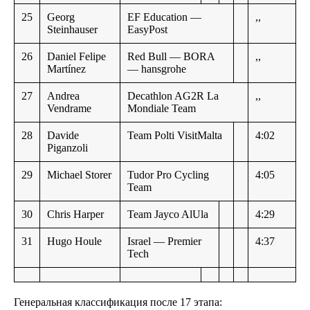
25
Georg
EF Education —
,,
Steinhauser
EasyPost
26
Daniel Felipe
Red Bull — BORA
,,
Martínez
— hansgrohe
27
Andrea
Decathlon AG2R La
,,
Vendrame
Mondiale Team
28
Davide
Team Polti VisitMalta
4:02
Piganzoli
29
Michael Storer
Tudor Pro Cycling
4:05
Team
30
Chris Harper
Team Jayco AlUla
4:29
31
Hugo Houle
Israel — Premier
4:37
Tech
Генеральная классификация после 17 этапа: