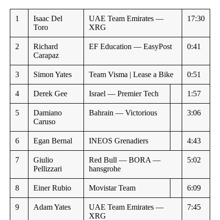
1
Isaac Del
UAE Team Emirates —
17:30
Toro
XRG
2
Richard
EF Education — EasyPost
0:41
Carapaz
3
Simon Yates
Team Visma | Lease a Bike
0:51
4
Derek Gee
Israel — Premier Tech
1:57
5
Damiano
Bahrain — Victorious
3:06
Caruso
6
Egan Bernal
INEOS Grenadiers
4:43
7
Giulio
Red Bull — BORA —
5:02
Pellizzari
hansgrohe
8
Einer Rubio
Movistar Team
6:09
9
Adam Yates
UAE Team Emirates —
7:45
XRG