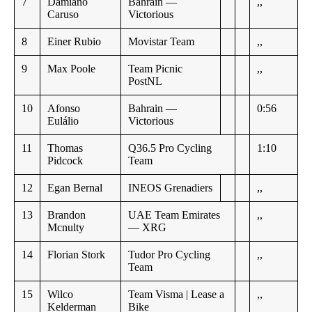
7
Damiano
Bahrain —
,,
Caruso
Victorious
8
Einer Rubio
Movistar Team
,,
9
Max Poole
Team Picnic
,,
PostNL
10
Afonso
Bahrain —
0:56
Eulálio
Victorious
11
Thomas
Q36.5 Pro Cycling
1:10
Pidcock
Team
12
Egan Bernal
INEOS Grenadiers
,,
13
Brandon
UAE Team Emirates
,,
Mcnulty
— XRG
14
Florian Stork
Tudor Pro Cycling
,,
Team
15
Wilco
Team Visma | Lease a
,,
Kelderman
Bike