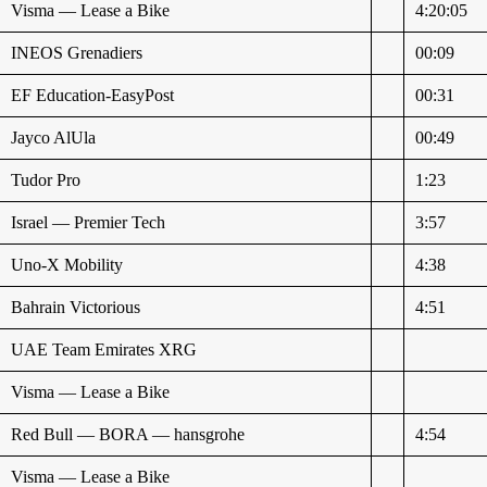
Visma — Lease a Bike
4:20:05
INEOS Grenadiers
00:09
EF Education-EasyPost
00:31
Jayco AlUla
00:49
Tudor Pro
1:23
Israel — Premier Tech
3:57
Uno-X Mobility
4:38
Bahrain Victorious
4:51
UAE Team Emirates XRG
Visma — Lease a Bike
Red Bull — BORA — hansgrohe
4:54
Visma — Lease a Bike