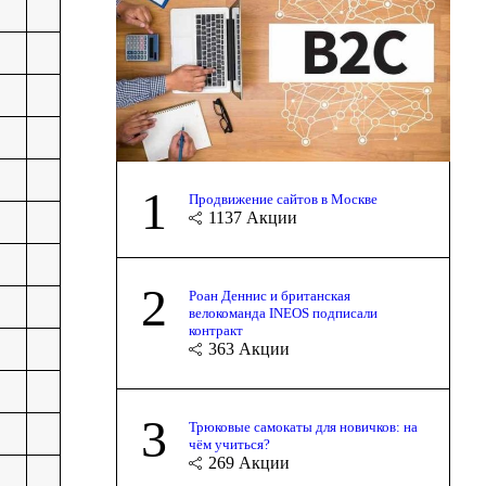
1
Продвижение сайтов в Москве
1137
Акции
2
Роан Деннис и британская
велокоманда INEOS подписали
контракт
363
Акции
3
Трюковые самокаты для новичков: на
чём учиться?
269
Акции