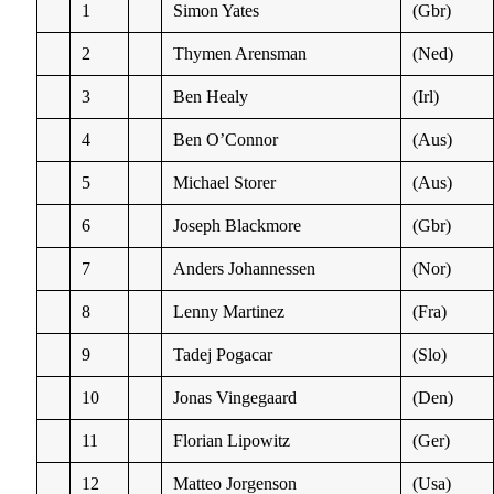
1
Simon Yates
(Gbr)
2
Thymen Arensman
(Ned)
3
Ben Healy
(Irl)
4
Ben O’Connor
(Aus)
5
Michael Storer
(Aus)
6
Joseph Blackmore
(Gbr)
7
Anders Johannessen
(Nor)
8
Lenny Martinez
(Fra)
9
Tadej Pogacar
(Slo)
10
Jonas Vingegaard
(Den)
11
Florian Lipowitz
(Ger)
12
Matteo Jorgenson
(Usa)