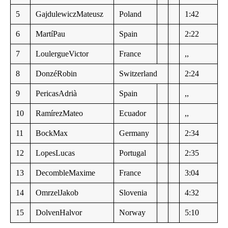
5
GajdulewiczMateusz
Poland
1:42
6
MartíPau
Spain
2:22
7
LoulergueVictor
France
,,
8
DonzéRobin
Switzerland
2:24
9
PericasAdrià
Spain
,,
10
RamírezMateo
Ecuador
,,
11
BockMax
Germany
2:34
12
LopesLucas
Portugal
2:35
13
DecombleMaxime
France
3:04
14
OmrzelJakob
Slovenia
4:32
15
DolvenHalvor
Norway
5:10