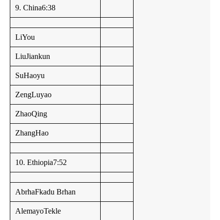
9. China6:38
LiYou
LiuJiankun
SuHaoyu
ZengLuyao
ZhaoQing
ZhangHao
10. Ethiopia7:52
AbrhaFkadu Brhan
AlemayoTekle