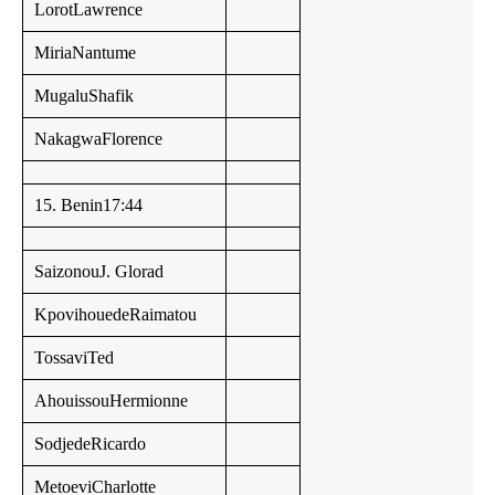
LorotLawrence
MiriaNantume
MugaluShafik
NakagwaFlorence
15. Benin17:44
SaizonouJ. Glorad
KpovihouedeRaimatou
TossaviTed
AhouissouHermionne
SodjedeRicardo
MetoeviCharlotte