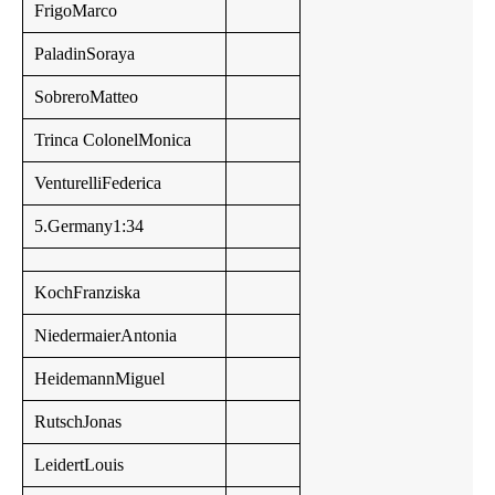
FrigoMarco
PaladinSoraya
SobreroMatteo
Trinca ColonelMonica
VenturelliFederica
5.Germany1:34
KochFranziska
NiedermaierAntonia
HeidemannMiguel
RutschJonas
LeidertLouis