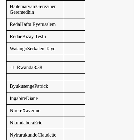
HailemaryamGereziher
Geremedhin
RedaHaftu Eyerusalem
RedaeBizay Tesfu
WatangoSerkalen Taye
11. Rwanda8:38
ByukusengePatrick
IngabireDiane
NirereXaverine
NkundaberaEric
NyirarukundoClaudette