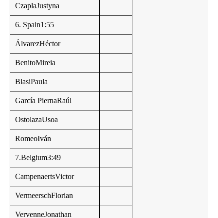
CzaplaJustyna
6. Spain1:55
ÁlvarezHéctor
BenitoMireia
BlasiPaula
García PiernaRaúl
OstolazaUsoa
RomeoIván
7.Belgium3:49
CampenaertsVictor
VermeerschFlorian
VervenneJonathan