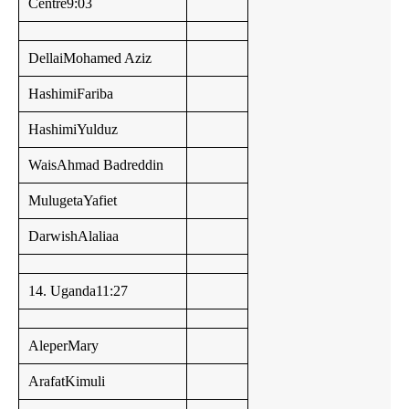
Centre9:03
DellaiMohamed Aziz
HashimiFariba
HashimiYulduz
WaisAhmad Badreddin
MulugetaYafiet
DarwishAlaliaa
14. Uganda11:27
AleperMary
ArafatKimuli