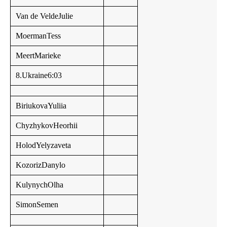
Van de VeldeJulie
MoermanTess
MeertMarieke
8.Ukraine6:03
BiriukovaYuliia
ChyzhykovHeorhii
HolodYelyzaveta
KozorizDanylo
KulynychOlha
SimonSemen