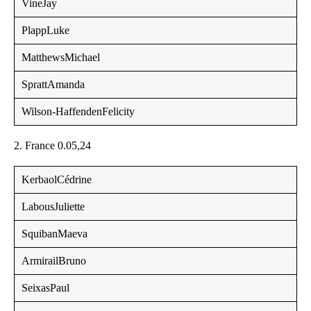
VineJay
PlappLuke
MatthewsMichael
SprattAmanda
Wilson-HaffendenFelicity
2. France 0.05,24
KerbaolCédrine
LabousJuliette
SquibanMaeva
ArmirailBruno
SeixasPaul