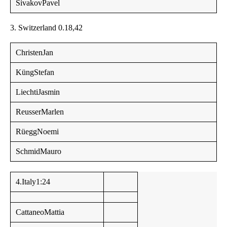
SivakovPavel
3. Switzerland 0.18,42
ChristenJan
KüngStefan
LiechtiJasmin
ReusserMarlen
RüeggNoemi
SchmidMauro
4.Italy1:24
CattaneoMattia