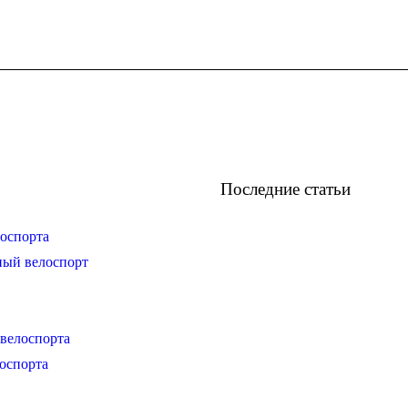
Последние статьи
оспорта
ный велоспорт
велоспорта
оспорта