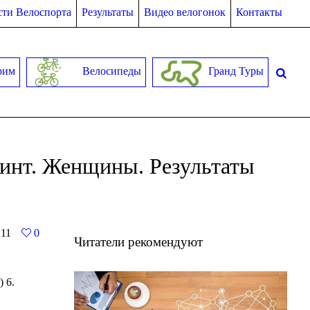
ти Велоспорта
Результаты
Видео велогонок
Контакты
рим
Велосипеды
Гранд Туры
ринт. Женщины. Результаты
11
0
Читатели рекомендуют
) 6.