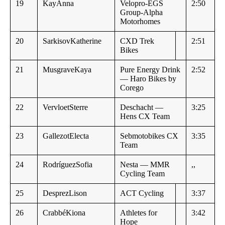
19
KayAnna
Velopro-EGS
2:50
Group-Alpha
Motorhomes
20
SarkisovKatherine
CXD Trek
2:51
Bikes
21
MusgraveKaya
Pure Energy Drink
2:52
— Haro Bikes by
Corego
22
VervloetSterre
Deschacht —
3:25
Hens CX Team
23
GallezotElecta
Sebmotobikes CX
3:35
Team
24
RodríguezSofia
Nesta — MMR
,,
Cycling Team
25
DesprezLison
ACT Cycling
3:37
26
CrabbéKiona
Athletes for
3:42
Hope