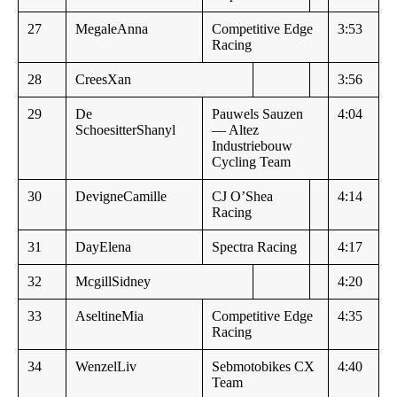
27
MegaleAnna
Competitive Edge
3:53
Racing
28
CreesXan
3:56
29
De
Pauwels Sauzen
4:04
SchoesitterShanyl
— Altez
Industriebouw
Cycling Team
30
DevigneCamille
CJ O’Shea
4:14
Racing
31
DayElena
Spectra Racing
4:17
32
McgillSidney
4:20
33
AseltineMia
Competitive Edge
4:35
Racing
34
WenzelLiv
Sebmotobikes CX
4:40
Team