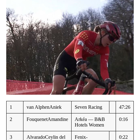
1
van AlphenAniek
Seven Racing
47:26
2
FouquenetAmandine
Arkéa — B&B
0:16
Hotels Women
3
AlvaradoCeylin del
Fenix-
0:22