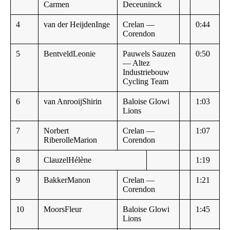
Carmen
Deceuninck
4
van der HeijdenInge
Crelan —
0:44
Corendon
5
BentveldLeonie
Pauwels Sauzen
0:50
— Altez
Industriebouw
Cycling Team
6
van AnrooijShirin
Baloise Glowi
1:03
Lions
7
Norbert
Crelan —
1:07
RiberolleMarion
Corendon
8
ClauzelHélène
1:19
9
BakkerManon
Crelan —
1:21
Corendon
10
MoorsFleur
Baloise Glowi
1:45
Lions