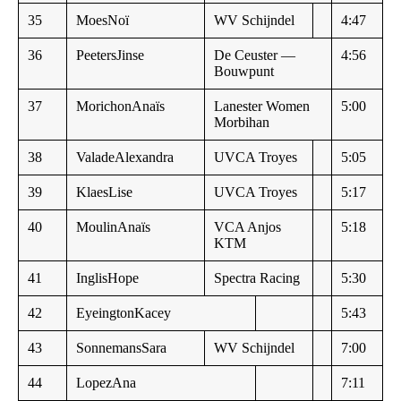
35
MoesNoï
WV Schijndel
4:47
36
PeetersJinse
De Ceuster —
4:56
Bouwpunt
37
MorichonAnaïs
Lanester Women
5:00
Morbihan
38
ValadeAlexandra
UVCA Troyes
5:05
39
KlaesLise
UVCA Troyes
5:17
40
MoulinAnaïs
VCA Anjos
5:18
KTM
41
InglisHope
Spectra Racing
5:30
42
EyeingtonKacey
5:43
43
SonnemansSara
WV Schijndel
7:00
44
LopezAna
7:11