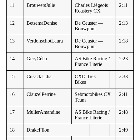
11
BrouwersJulie
Charles Liégeois
2:11
Roastery CX
12
BetsemaDenise
De Ceuster —
2:13
Bouwpunt
13
VerdonschotLaura
De Ceuster —
2:18
Bouwpunt
14
GeryCélia
AS Bike Racing /
2:23
France Literie
15
CusackLidia
CXD Trek
2:33
Bikes
16
ClauzelPerrine
Sebmotobikes CX
2:41
Team
17
MullerAmandine
AS Bike Racing /
2:48
France Literie
18
DrakeFfion
2:49