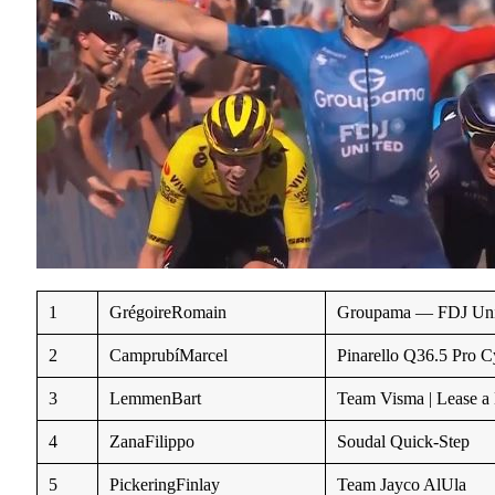
1
GrégoireRomain
Groupama — FDJ Uni
2
CamprubíMarcel
Pinarello Q36.5 Pro 
3
LemmenBart
Team Visma | Lease a
4
ZanaFilippo
Soudal Quick-Step
5
PickeringFinlay
Team Jayco AlUla