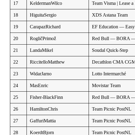
17
KeldermanWilco
Team Visma | Lease a
18
HiguitaSergio
XDS Astana Team
19
CarapazRichard
EF Education — Easy
20
RogličPrimož
Red Bull — BORA —
21
LandaMikel
Soudal Quick-Step
22
RiccitelloMatthew
Decathlon CMA CG
23
WidarJarno
Lotto Intermarché
24
MasEnric
Movistar Team
25
Fisher-BlackFinn
Red Bull — BORA —
26
HamiltonChris
Team Picnic PostNL
27
GaffuriMattia
Team Picnic PostNL
28
KoerdtBjorn
Team Picnic PostNL