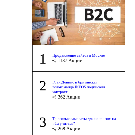
1
Продвижение сайтов в Москве
1137
Акции
2
Роан Деннис и британская
велокоманда INEOS подписали
контракт
362
Акции
3
Трюковые самокаты для новичков: на
чём учиться?
268
Акции