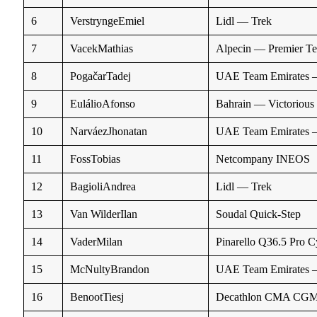
6
VerstryngeEmiel
Lidl — Trek
7
VacekMathias
Alpecin — Premier T
8
PogačarTadej
UAE Team Emirates
9
EulálioAfonso
Bahrain — Victorious
10
NarváezJhonatan
UAE Team Emirates
11
FossTobias
Netcompany INEOS
12
BagioliAndrea
Lidl — Trek
13
Van WilderIlan
Soudal Quick-Step
14
VaderMilan
Pinarello Q36.5 Pro 
15
McNultyBrandon
UAE Team Emirates
16
BenootTiesj
Decathlon CMA CG