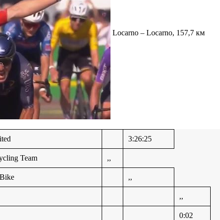
Locarno – Locarno, 157,7 км
ted
3:26:25
Cycling Team
,,
 Bike
,,
,,
0:02