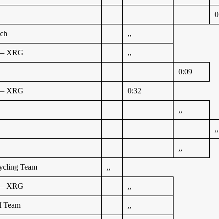
0
ech
,,
 — XRG
,,
0:09
 — XRG
0:32
,,
,,
,,
Cycling Team
,,
 — XRG
,,
M Team
,,