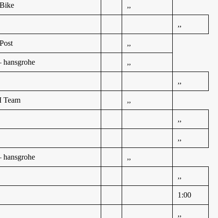
 Bike
,,
,,
Post
,,
 hansgrohe
,,
,,
M Team
,,
,,
,,
 hansgrohe
,,
,,
1:00
,,