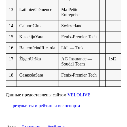
13
LatimierClémence
Ma Petite
Entreprise
14
CaluoriGinia
Switzerland
15
KastelijnYara
Fenix-Premier Tech
16
BauernfeindRicarda
Lidl — Trek
17
ŽigartUrška
AG Insurance —
1:42
Soudal Team
18
CasasolaSara
Fenix-Premier Tech
Данные предоставлены сайтом
VELOLIVE
результаты и рейтинги велоспорта
Теги:
результаты
рейтинг