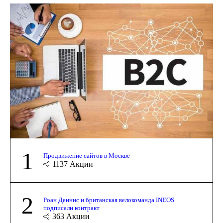
1
Продвижение сайтов в Москве
1137
Акции
2
Роан Деннис и британская велокоманда INEOS
подписали контракт
363
Акции