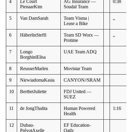
4
Le Court
AG Insurance —
0:38
PienaarKim
Soudal Team
5
Van DamSarah
Team Visma |
,,
Lease a Bike
6
HäberlinSteffi
Team SD Worx —
,,
Protime
7
Longo
UAE Team ADQ
BorghiniElisa
8
ReusserMarlen
Movistar Team
9
NiewiadomaKasia
CANYON//SRAM
10
BerthetJuliette
FDJ United —
SUEZ
11
de JongThalita
Human Powered
1:16
Health
12
Dubau-
EF Education-
PrévotAxelle
Oatly