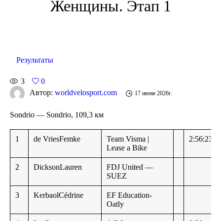
Женщины. Этап 1
Результаты
3
0
Автор:
worldvelosport.com
17 июня 2026г.
Sondrio — Sondrio, 109,3 км
1
de VriesFemke
Team Visma |
2:56:23
Lease a Bike
2
DicksonLauren
FDJ United —
SUEZ
3
KerbaolCédrine
EF Education-
Oatly