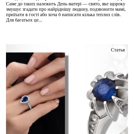
Саме до таких належить День матері — свято, яке щороку
змушує згадати про найріднішу людину, подзвонити мамі,
приїхати в гості або хоча б написати кілька теплих слів.
Для багатьох це...
Статья