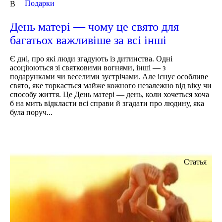
Подарки
В
День матері — чому це свято для
багатьох важливіше за всі інші
Є дні, про які люди згадують із дитинства. Одні
асоціюються зі святковими вогнями, інші — з
подарунками чи веселими зустрічами. Але існує особливе
свято, яке торкається майже кожного незалежно від віку чи
способу життя. Це День матері — день, коли хочеться хоча
б на мить відкласти всі справи й згадати про людину, яка
була поруч...
Статья