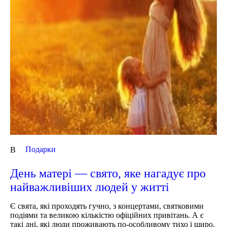
Подарки
В
День матері — свято, яке нагадує про
найважливіших людей у житті
Є свята, які проходять гучно, з концертами, святковими
подіями та великою кількістю офіційних привітань. А є
такі дні, які люди проживають по-особливому тихо і щиро.