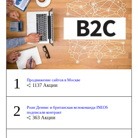
1
Продвижение сайтов в Москве
1137
Акции
2
Роан Деннис и британская велокоманда INEOS
подписали контракт
363
Акции