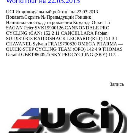
WorldTour на 22.03.2013
UCI Индивидуальный рейтинг на 22.03.2013
ПоказатьСкрыть № Предыдущий Гонщик
Национальность, дата рождения Команда Очки 1 5
SAGAN Peter SVK19900126 CANNONDALE PRO
CYCLING (CAN) 152 2 11 CANCELLARA Fabian
SUI19810318 RADIOSHACK LEOPARD (RLT) 151 3 1
CHAVANEL Sylvain FRA19790630 OMEGA PHARMA —
QUICK-STEP CYCLING TEAM (OPQ) 142 4 9 THOMAS
Geraint GBR19860525 SKY PROCYCLING (SKY) 117...
Запись