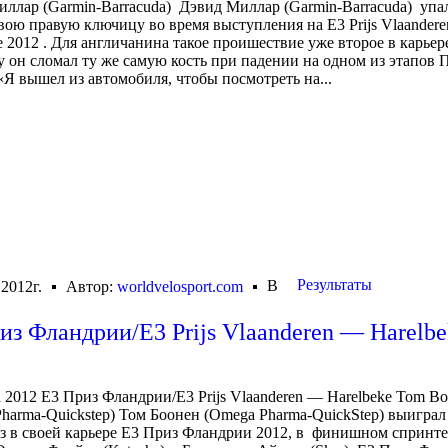
ллар (Garmin-Barracuda) Дэвид Миллар (Garmin-Barracuda) упа
вою правую ключицу во время выступления на E3 Prijs Vlaander
e 2012 . Для англичанина такое проишествие уже второе в карьер
у он сломал ту же самую кость при падении на одном из этапов 
Я вышел из автомобиля, чтобы посмотреть на...
Результаты
В
 2012г.
Автор:
worldvelosport.com
из Фландрии/E3 Prijs Vlaanderen — Harelbe
 2012 Е3 Приз Фландрии/E3 Prijs Vlaanderen — Harelbeke Tom B
harma-Quickstep) Том Боонен (Omega Pharma-QuickStep) выиграл
з в своей карьере Е3 Приз Фландрии 2012, в финишном спринт