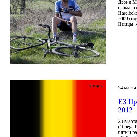
Дэвид Ми
сломал с
Harelbek
2009 год
Ниццы. «
Запись
24 марта
Е3 Пр
2012
23 Марта
(Omega P
пятый ра