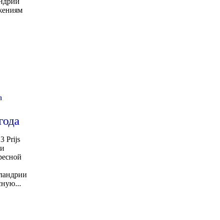
андрии
ажениям
а
года
 Prijs
ии
ресной
Фландрии
ную...