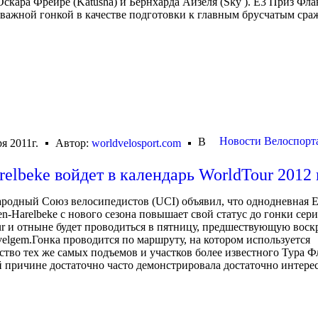
скара Фрейре (Katusha) и Бернхарда Айзеля (Sky ). Е3 Приз Фл
 важной гонкой в качестве подготовки к главным брусчатым ср
Новости Велоспорт
В
я 2011г.
Автор:
worldvelosport.com
relbeke войдет в календарь WorldTour 2012 
одный Союз велосипедистов (UCI) объявил, что однодневная E3
en-Harelbeke с нового сезона повышает свой статус до гонки сер
r и отныне будет проводиться в пятницу, предшествующую воск
elgem.Гонка проводится по маршруту, на котором используется
тво тех же самых подъемов и участков более известного Тура 
й причине достаточно часто демонстрировала достаточно интерес