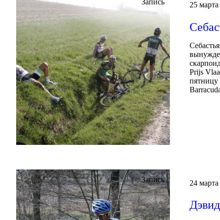
Запись
25 марта
Себас
Себастья
вынужден
скарпоид
Prijs Vl
пятницу 
Barracud
Запись
24 марта
Дэвид