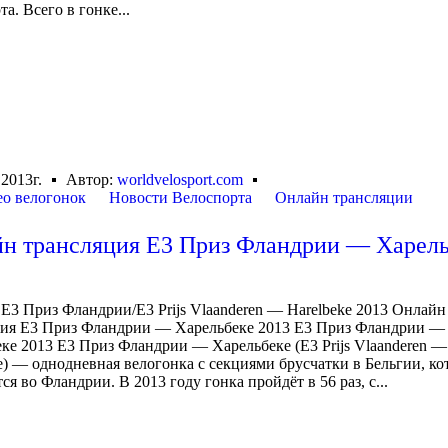
а. Всего в гонке...
 2013г.
Автор:
worldvelosport.com
о велогонок
Новости Велоспорта
Онлайн трансляции
н трансляция Е3 Приз Фландрии — Харель
 Е3 Приз Фландрии/E3 Prijs Vlaanderen — Harelbeke 2013 Онлайн
ция Е3 Приз Фландрии — Харельбеке 2013 Е3 Приз Фландрии —
ке 2013 Е3 Приз Фландрии — Харельбеке (E3 Prijs Vlaanderen —
e) — однодневная велогонка с секциями брусчатки в Бельгии, ко
ся во Фландрии. В 2013 году гонка пройдёт в 56 раз, с...