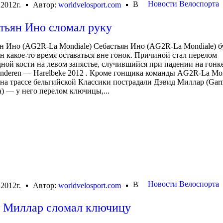
Новости Велоспорта
В
 2012г.
Автор:
worldvelosport.com
тьян Ино сломал руку
н Ино (AG2R-La Mondiale) Себастьян Ино (AG2R-La Mondiale) б
 какое-то время оставаться вне гонок. Причиной стал перелом
ной кости на левом запястье, случившийся при падении на гонк
aanderen — Harelbeke 2012 . Кроме гонщика команды AG2R-La Mon
на трассе бельгийской Классики пострадали Дэвид Миллар (Gar
a) — у него перелом ключицы,...
Новости Велоспорта
В
 2012г.
Автор:
worldvelosport.com
 Миллар сломал ключицу