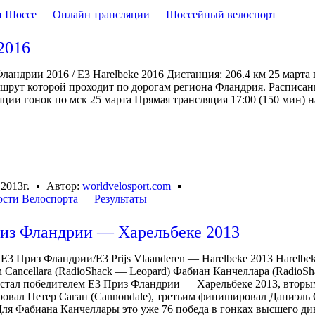
и Шоссе
Онлайн трансляции
Шоссейный велоспорт
2016
ландрии 2016 / E3 Harelbeke 2016 Дистанция: 206.4 км 25 марта 
ршрут которой проходит по дорогам региона Фландрия. Расписан
ии гонок по мск 25 марта Прямая трансляция 17:00 (150 мин) н
 2013г.
Автор:
worldvelosport.com
сти Велоспорта
Результаты
из Фландрии — Харельбеке 2013
 Е3 Приз Фландрии/E3 Prijs Vlaanderen — Harelbeke 2013 Harelbe
n Cancellara (RadioShack — Leopard) Фабиан Канчеллара (RadioSh
 стал победителем Е3 Приз Фландрии — Харельбеке 2013, вторы
вал Петер Саган (Cannondale), третьим финишировал Даниэль 
ля Фабиана Канчеллары это уже 76 победа в гонках высшего ди