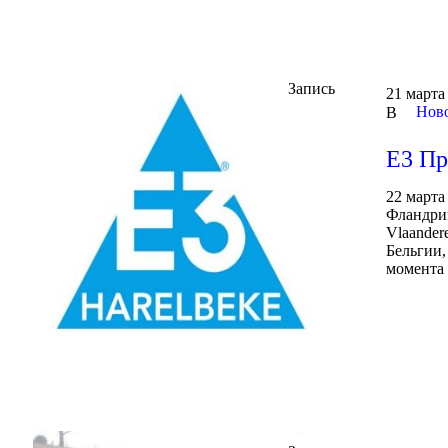
Запись
21 марта
Ново
В
Е3 Пр
22 марта
Фландрии
Vlaander
Бельгии,
момента 