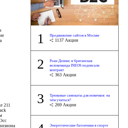
в
1
ие
Продвижение сайтов в Москве
1137
Акции
а
2
Роан Деннис и британская
велокоманда INEOS подписали
контракт
363
Акции
3
Трюковые самокаты для новичков: на
чём учиться?
269
Акции
ke 211
ack
м
Осс
Энергетические батончики в спорте
визиона