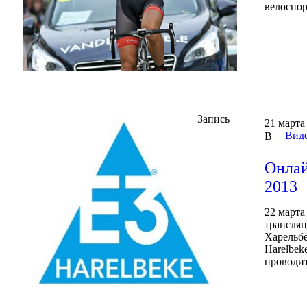
велоспорт
Запись
21 марта
Виде
В
Онлай
2013
22 марта
трансля
Харельбе
Harelbek
проводит