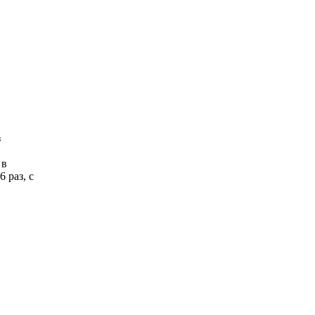
з
 в
 раз, с