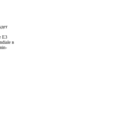
удет
е E3
diale в
min-