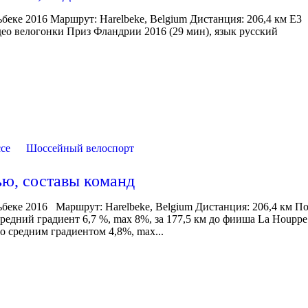
ьбеке 2016 Маршрут: Harelbeke, Belgium Дистанция: 206,4 км E3
ео велогонки Приз Фландрии 2016 (29 мин), язык русский
се
Шоссейный велоспорт
ью, составы команд
льбеке 2016 Маршрут: Harelbeke, Belgium Дистанция: 206,4 км 
средний градиент 6,7 %, max 8%, за 177,5 км до фииша La Houppe
о средним градиентом 4,8%, max...