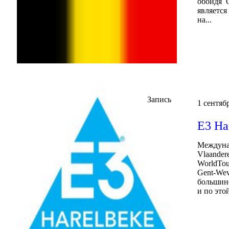
обойдя О
является
на...
Запись
1 сентябр
E3 Ha
Междунар
Vlaander
WorldTou
Gent-Wev
большинс
и по это