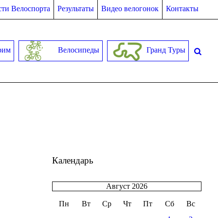
ти Велоспорта
Результаты
Видео велогонок
Контакты
рим
Велосипеды
Гранд Туры
Календарь
Август 2026
Пн
Вт
Ср
Чт
Пт
Сб
Вс