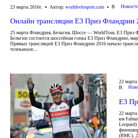
Новост
В
23 марта 2016г.
Автор:
worldvelosport.com
Онлайн трансляции Е3 Приз Фландрии 
25 марта Фландрия, Бельгия, Шоссе — WorldTour, Е3 Приз Ф
Бельгии состоится шоссейная гонка Е3 Приз Фландрии, ма
Прямых трансляций Е3 Приз Фландрии 2016 начало трансляц
телеканале...
Запись
22 марта
Ново
В
Е3 Пр
22 марта
км Fabia
Leopard)
финиширо
(BMC). Д