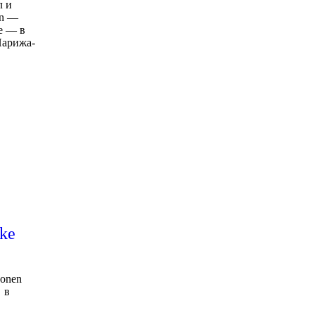
л и
en —
е — в
Парижа-
ke
oonen
 в
е