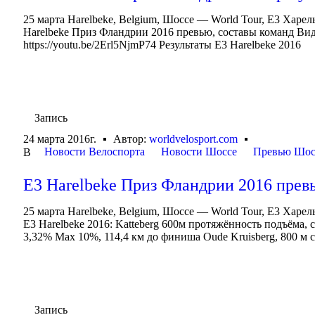
25 марта Harelbeke, Belgium, Шоссе — World Tour, E3 Харел
Harelbeke Приз Фландрии 2016 превью, составы команд Вид
https://youtu.be/2Erl5NjmP74 Результаты E3 Harelbeke 2016
Запись
24 марта 2016г.
Автор:
worldvelosport.com
Новости Велоспорта
Новости Шоссе
Превью Шос
В
E3 Harelbeke Приз Фландрии 2016 прев
25 марта Harelbeke, Belgium, Шоссе — World Tour, E3 Харе
E3 Harelbeke 2016: Katteberg 600м протяжённость подъёма, 
3,32% Max 10%, 114,4 км до финиша Oude Kruisberg, 800 м с
Запись