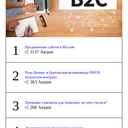
1
Продвижение сайтов в Москве
1137
Акции
2
Роан Деннис и британская велокоманда INEOS
подписали контракт
363
Акции
3
Трюковые самокаты для новичков: на чём учиться?
268
Акции
Энергетические батончики в спорте