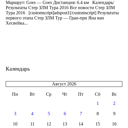
Маршрут: Goes — Goes Дистанция: 6.4 км Календарь/
Результаты Стер ЗЛМ Тура 2016 Все новости Стер ЗЛМ
Тура 2016 [customscript]adspost1[/customscript] Результаты
первого этапа Стер ЗЛМ Тур — Гран-при Яна ван
Хесвейка...
Календарь
Август 2026
Пн
Вт
Ср
Чт
Пт
Сб
Вс
1
2
3
4
5
6
7
8
9
10
11
12
13
14
15
16